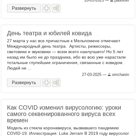
28-03-2025
—
padolski
Развернуть
День театра и юбилей ковида
27 марта у нас все причастные к Мельпомене отмечают
Международный день театра. Артисты, режиссеры,
световики и звуковики — всем всего наилучшего! Но 5 лет
назад им было не до праздника, ибо во всю уже нарастали
тотальные глупейшие ограничения, связанные с ковидом.
Людей не ...
27-03-2025
—
omchanin
Развернуть
Как COVID изменил вирусологию: уроки
самого секвенированного вируса всех
времен
Модель из стекла коронавируса, вызвавшего пандемию
COVID-19. Иллюстрация: Luke Jerram В 2019 году вирусолог