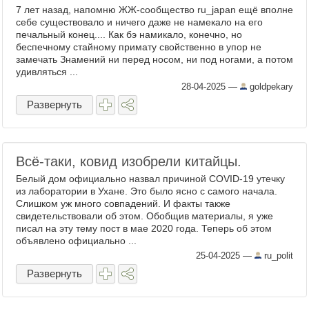
7 лет назад, напомню ЖЖ-сообщество ru_japan ещё вполне
себе существовало и ничего даже не намекало на его
печальный конец.... Как бэ намикало, конечно, но
беспечному стайному примату свойственно в упор не
замечать Знамений ни перед носом, ни под ногами, а потом
удивляться ...
28-04-2025
—
goldpekary
Развернуть
Всё-таки, ковид изобрели китайцы.
Белый дом официально назвал причиной COVID-19 утечку
из лаборатории в Ухане. Это было ясно с самого начала.
Слишком уж много совпадений. И факты также
свидетельствовали об этом. Обобщив материалы, я уже
писал на эту тему пост в мае 2020 года. Теперь об этом
объявлено официально ...
25-04-2025
—
ru_polit
Развернуть