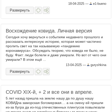
18-04-2025
—
e1-bueno
Развернуть
Восхождение ковида. Личная версия
Сегодня хочу вернуться к событиям недавнего прошлого и
рассказать интересную историю, которая может частично
пролить свет на так называемую «пандемию
коронавируса». Обсуждать теорию, что ковида не было, не
буду. Факт: люди болели и даже умирали. Но вот от чего они
умирали? В этом ещё ...
13-04-2025
—
guryshkina
Развернуть
COVID XIX-й, + 2 и все они в апреле.
5 лет назад пришла на землю нашу да по душу нашу
КОВИДла заморская богомерзкая.... а на смену ей пришли
из-за бугра да из-под отечественных плинтусов повылезали
не менее анально одарённые борцуны за вашу и нашу