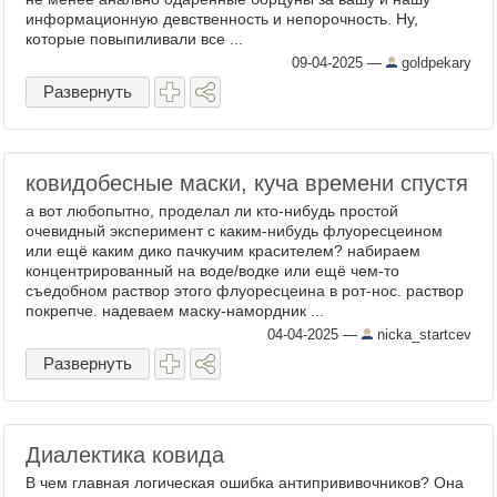
информационную девственность и непорочность. Ну,
которые повыпиливали все ...
09-04-2025
—
goldpekary
Развернуть
ковидобесные маски, куча времени спустя
а вот любопытно, проделал ли кто-нибудь простой
очевидный эксперимент с каким-нибудь флуоресцеином
или ещё каким дико пачкучим красителем? набираем
концентрированный на воде/водке или ещё чем-то
съедобном раствор этого флуоресцеина в рот-нос. раствор
покрепче. надеваем маску-намордник ...
04-04-2025
—
nicka_startcev
Развернуть
Диалектика ковида
В чем главная логическая ошибка антипрививочников? Она