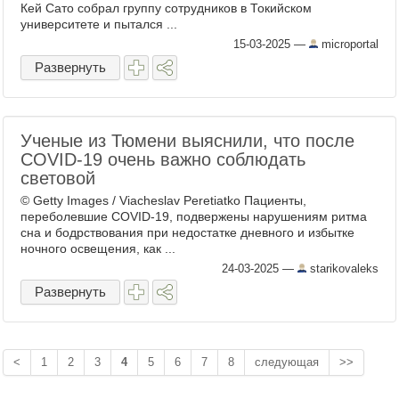
Кей Сато собрал группу сотрудников в Токийском
университете и пытался ...
15-03-2025
—
microportal
Развернуть
Ученые из Тюмени выяснили, что после
COVID-19 очень важно соблюдать
световой
© Getty Images / Viacheslav Peretiatko Пациенты,
переболевшие COVID-19, подвержены нарушениям ритма
сна и бодрствования при недостатке дневного и избытке
ночного освещения, как ...
24-03-2025
—
starikovaleks
Развернуть
<
1
2
3
4
5
6
7
8
следующая
>>