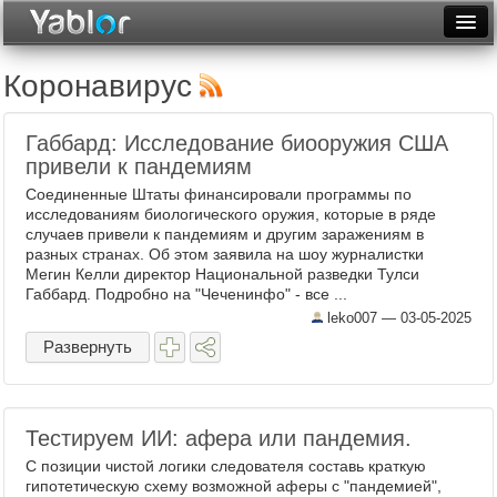
Разместить статью
Войти
Коронавирус
Неделя
Габбард: Исследование биооружия США
Месяц
привели к пандемиям
Соединенные Штаты финансировали программы по
Рейтинги
исследованиям биологического оружия, которые в ряде
случаев привели к пандемиям и другим заражениям в
Архив
разных странах. Об этом заявила на шоу журналистки
Мегин Келли директор Национальной разведки Тулси
Фототоп
Габбард. Подробно на "Чеченинфо" - все ...
leko007 —
03-05-2025
Видеотоп
Развернуть
Тестируем ИИ: афера или пандемия.
С позиции чистой логики следователя составь краткую
гипотетическую схему возможной аферы с "пандемией",