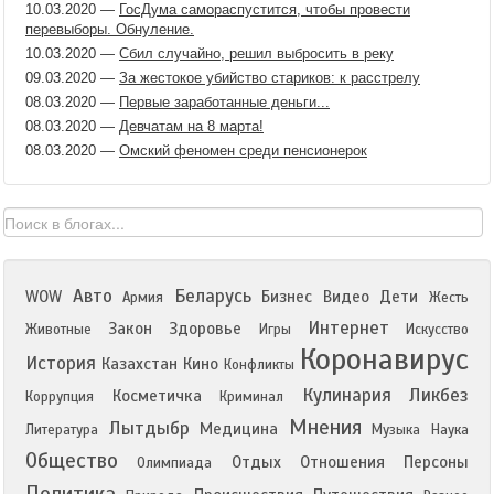
10.03.2020
—
ГосДума самораспустится, чтобы провести
перевыборы. Обнуление.
10.03.2020
—
Сбил случайно, решил выбросить в реку
09.03.2020
—
За жестокое убийство стариков: к расстрелу
08.03.2020
—
Первые заработанные деньги...
08.03.2020
—
Девчатам на 8 марта!
08.03.2020
—
Омский феномен среди пенсионерок
Авто
Беларусь
WOW
Бизнес
Видео
Дети
Армия
Жесть
Интернет
Закон
Здоровье
Животные
Игры
Искусство
Коронавирус
История
Казахстан
Кино
Конфликты
Кулинария
Ликбез
Косметичка
Коррупция
Криминал
Мнения
Лытдыбр
Медицина
Литература
Музыка
Наука
Общество
Отдых
Отношения
Персоны
Олимпиада
Политика