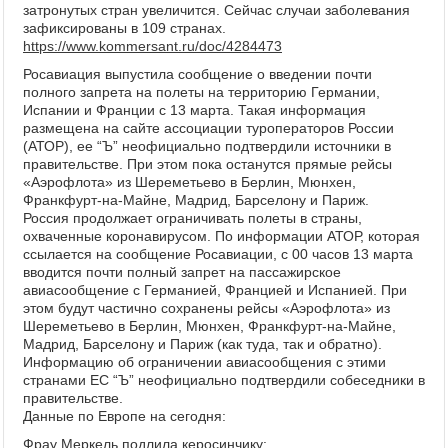
затронутых стран увеличится. Сейчас случаи заболевания
зафиксированы в 109 странах.
https://www.kommersant.ru/doc/4284473
Росавиация выпустила сообщение о введении почти
полного запрета на полеты на территорию Германии,
Испании и Франции с 13 марта. Такая информация
размещена на сайте ассоциации туроператоров России
(АТОР), ее “Ъ” неофициально подтвердили источники в
правительстве. При этом пока останутся прямые рейсы
«Аэрофлота» из Шереметьево в Берлин, Мюнхен,
Франкфурт-на-Майне, Мадрид, Барселону и Париж.
Россия продолжает ограничивать полеты в страны,
охваченные коронавирусом. По информации АТОР, которая
ссылается на сообщение Росавиации, с 00 часов 13 марта
вводится почти полный запрет на пассажирское
авиасообщение с Германией, Францией и Испанией. При
этом будут частично сохранены рейсы «Аэрофлота» из
Шереметьево в Берлин, Мюнхен, Франкфурт-на-Майне,
Мадрид, Барселону и Париж (как туда, так и обратно).
Информацию об ограничении авиасообщения с этими
странами ЕС “Ъ” неофициально подтвердили собеседники в
правительстве.
Данные по Европе на сегодня:
Фрау Меркель подлила керосинчику: