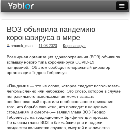
Разместить статью
Войти
ВОЗ объявила пандемию
Неделя
коронавируса в мире
Месяц
amarok_man
—
11.03.2020
—
Коронавирус
Рейтинги
Всемирная организация здравоохранения (ВОЗ) объявила
вспышку нового типа коронавируса COVID-19
Архив
пандемией. Об этом сообщил генеральный директор
организации Тедрос Гебреисус.
Фототоп
«Пандемия — это не слово, которое следует использовать
Видеотоп
легкомысленно или небрежно. Это слово, которое в случае
неправильного использования может вызвать
необоснованный страх или необоснованное признание
того, что борьба окончена, что приводит к ненужным
страданиям и смерти»,— заявил глава ВОЗ Теодор
Гебрейесус на традиционном брифинге для прессы.
По словам главы ВОЗ, в ближайшие дни и недели
ожидается количество случаев, смертей и количество