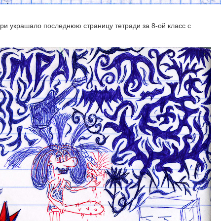
рри украшало последнюю страницу тетради за 8-ой класс с