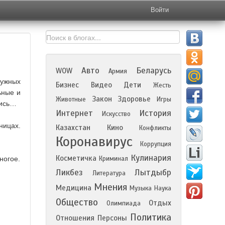
Войти
Авто
Беларусь
WOW
Армия
нужных
Бизнес
Видео
Дети
Жесть
ьные и
Закон
Здоровье
Животные
Игры
лись…
Интернет
История
Искусство
ницах.
Казахстан
Кино
Конфликты
Коронавирус
Коррупция
Кулинария
Косметичка
ногое.
Криминал
Ликбез
Лытдыбр
Литература
Мнения
Медицина
Музыка
Наука
Общество
Отдых
Олимпиада
Политика
Отношения
Персоны