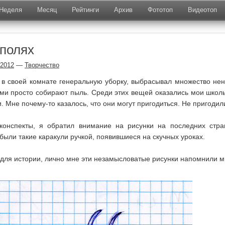
Неделя
Месяц
Рейтинги
Архив
Фототоп
Видеотоп
 полях
.2012
—
Творчество
 в своей комнате генеральную уборку, выбрасывал множество не
ми просто собирают пыль. Среди этих вещей оказались мои школ
и. Мне почему-то казалось, что они могут пригодиться. Не пригоди
конспекты, я обратил внимание на рисунки на последних стра
были такие каракули ручкой, появившиеся на скучных уроках.
 для истории, лично мне эти незамысловатые рисунки напомнили м