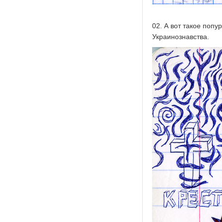
02. А вот такое попу
Украинознавства.