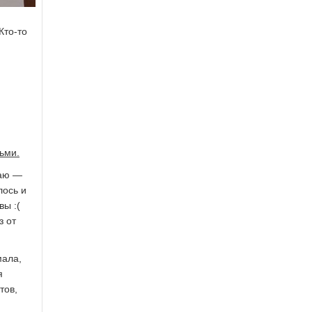
Кто-то
ьми.
маю —
лось и
вы :(
з от
мала,
я
тов,