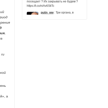
посещает ? Их закрывать не будем ?
https://t.co/niAv6StiTc
тий
putin_ww
:
Три органа, в
которые может
ериод
проникать коронавирус
зрения
https://t.co/I7W0Nm8S6R
д
novostidnua
:
По обе
ия.
стороны от КПВВ:
на
коронавирус и другие
новости 17 июня
https://t.co/wuseX2mLLo
 ru
pchela12
:
RT @seostock:
Глава «Вектора»:
«ЭпиВакКорона» не
помогла половине привившихся!
ской
И в то же самое время этот глава
смеет обвинять россиян в у…
чень
latipovka
:
RT @vesti_news:
Коронавирус "на авось" не
й», а
победить.
В последние месяцы казалось, что