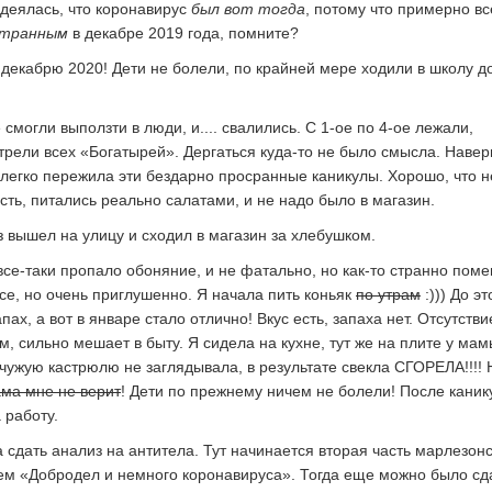
адеялась, что коронавирус
был вот тогда
, потому что примерно вс
транным
в декабре 2019 года, помните?
 декабрю 2020! Дети не болели, по крайней мере ходили в школу до
смогли выползти в люди, и.... свалились. С 1-ое по 4-ое лежали,
трели всех «Богатырей». Дергаться куда-то не было смысла. Навер
к легко пережила эти бездарно просранные каникулы. Хорошо, что н
сть, питались реально салатами, и не надо было в магазин.
з вышел на улицу и сходил в магазин за хлебушком.
все-таки пропало обоняние, и не фатально, но как-то странно пом
все, но очень приглушенно. Я начала пить коньяк
по утрам
:))) До эт
ах, а вот в январе стало отлично! Вкус есть, запаха нет. Отсутстви
м, сильно мешает в быту. Я сидела на кухне, тут же на плите у ма
 чужую кастрюлю не заглядывала, в результате свекла СГОРЕЛА!!!! 
ма мне не верит
! Дети по прежнему ничем не болели! После каник
а работу.
 сдать анализ на антитела. Тут начинается вторая часть марлезонс
ем «Добродел и немного коронавируса». Тогда еще можно было сд