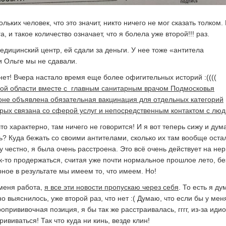
льких человек, что это значит, никто ничего не мог сказать толком. 
а, и такое количество означает, что я болела уже второй!!! раз.
едицинский центр, ей сдали за деньги. У нее тоже «антитела
 Ольге мы не сдавали.
нет! Вчера настало время еще более офигительных историй :((((
кой области вместе с главным санитарным врачом Подмосковья
ионе объявлена обязательная вакцинация для отдельных категорий
орых связана со сферой услуг и непосредственным контактом с люд
то характерно, там ничего не говорится! И я вот теперь сижу и ду
ь? Куда бежать со своими антителами, сколько их там вообще оста
жу честно, я была очень расстроена. Это всё очень действует на нер
к-то продержаться, считая уже почти нормальное прошлое лето, бе
ерное в результате мы имеем то, что имеем. Но!
меня работа,
я все эти новости пропускаю через себя
. То есть я ду
но выяснилось, уже второй раз, что нет :( Думаю, что если бы у мен
опрививочная позиция, я бы так же расстраивалась, гггг, из-за идио
ививаться! Так что куда ни кинь, везде клин!