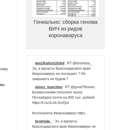
Гениально: сборка генома
ВИЧ из ридов
коронавируса
Iwn1RujGoS2k9pf
:
RT @bromtula_:
Ээ, а курорты Краснодарского края
ному
#коронавирус не посещает ? Их
закрывать не будем ?
 вы
james_kupchino
:
RT @good78news:
Безмасочники пополнят казну
Петербурга почти на 800 тыс. рублей:
https://t.co/JLmLSroQsx
#coronavirus #коронавирус https:…
bromtula_
:
Ээ, а курорты
Краснодарского края #коронавирус не