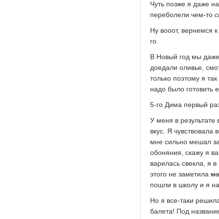
Чуть позже я даже н
переболели чем-то
с
Ну вооот, вернемся к
го.
В Новый год мы даже 
доедали оливье, смо
только поэтому я та
надо было готовить е
5-го Дима первый ра
У меня в результате 
вкус. Я чувствовала 
мне сильно мешал зап
обоняния, скажу я ва
варилась свекла, я в
этого не заметила
ма
пошли в школу и я н
Но я все-таки решила
балета! Под названи