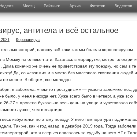
Неделя
Месяц
Рейтинги
Архив
Фототоп
Видеотоп
вирус, антитела и всё остальное
.2021
—
Коронавирус
ельных историй, напишу всё-таки как мы болели коронавирусом.
 в Москву на оливье-пати. Каталась в маршрутке, метро, электричк
 Дима конечно же очень не приветствовал эту поездку, но сам в те
охоту! Да, со «своими» и в место без массового скопления людей и
м не менее. В общем, все молодцы.
екабря, я заболела. «чем-то простудным» — ужасно заложило нос, д
е было, у меня никогда нет. Хуже всего было в четверг, а уже всю
е 26-27 я провела буквально весь день на улице и чувствовала себ
намного лучше, чем в квартире!
и весь избухтелся по этому поводу. У него температура поднималас
адали. Так же, как и год назад, в декабре 2019 года. Тогда заболели
 температурой, что я всерьез опасалась за судьбу нашего НГ в Тал