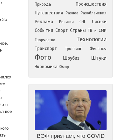
е
Происшествия
Природа
Путешествия
Разное
Разоблачения
 3о-
Реклама
Сиськи
Религия
СНГ
События
Спорт
Страны
ТВ и СМИ
Технологии
Творчество
ное,
Транспорт
Троллинг
Финансы
е
Фото
Штуки
Шоубиз
Экономика
Юмор
енялся
ого
е
мы
Но я
ул все
кого
ать
ВЭФ признаёт, что COVID