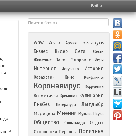
Войти
Авто
Беларусь
WOW
Армия
Бизнес
Видео
Дети
Жесть
е,
Закон
Здоровье
Животные
Игры
 же
Интернет
История
Искусство
 на
Казахстан
Кино
Конфликты
Коронавирус
Коррупция
рало
Кулинария
Косметичка
Криминал
я
Ликбез
Лытдыбр
Литература
Мнения
Медицина
Музыка
Наука
ь до
Общество
Отдых
Олимпиада
Политика
Отношения
Персоны
линне!