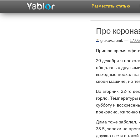
Разместить статью
Про корона
glukovarenik
—
17.06
Пришло время офигит
20 декабря я поехала
общалась с друзьями.
выходные поехал на 
своей машине, но те
Во вторник, 22-го д
горло. Температуры н
субботу и воскресень
прекрасно, уж точно 
Дима тоже заболел, 
38.5, запахи не проп
дружно все и с такой