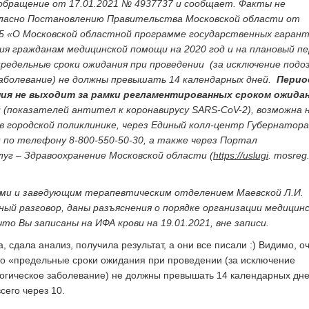
бращение от 17.01.2021 № 4937737 и сообщает. Факты не
гласно Постановлению Правительства Московской области от
45 «О Московской областной программе государственных гаран
ия гражданам медицинской помощи на 2020 год и на плановый п
предельные сроки ожидания при проведении (за исключение подо
заболевание) не должны превышать 14 календарных дней.
Перио
ия не выходит за рамки регламентированных сроком ожидан
и (показателей антител к коронавирусу SARS-CoV-2), возможна 
в городской поликлинике, через Единый колл-центр Губернатора
 по телефону 8-800-550-50-30, а также через Портал
луг – Здравоохранение Московской области (
https://uslugi
. mosreg.
ами и заведующим терапевтическим отделением Маевской Л.И.
ый разговор, даны разъяснения о порядке организации медицин
то Вы записаны на ИФА крови на 19.01.2021, вне записи.
а, сдала анализ, получила результат, а они все писали :) Видимо, о
что «предельные сроки ожидания при проведении (за исключение
огическое заболевание) не должны превышать 14 календарных дне
сего через 10.