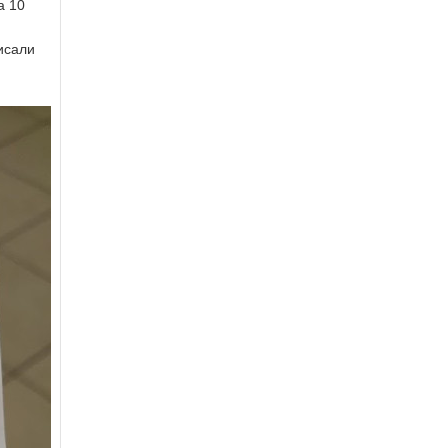
а 10
пандемия отступает. Люди слишком
рано начали забыват…
писали
lera_krolenko
:
Блять ну можно хотя
бы во время коронавирус не жрать
всякую хуйню в вагоне метро, где есть
ещё и другие люди?
Voata
:
RT @_drugoy_:
Зачем принудительная
вакцинация, если
коронавирус чудо чудесное?
108pek
:
RT @bbcrussian:
Коронавирус в России: у
половины привитых
"ЭпиВакКороной" через девять
месяцев не нашли антител
https://t.co/1moBP85SeO
IndGeo
:
RT @A62930479:
@S55555555 @IndGeo Коронавирус
известен с конца 50 годов! Только
сейчас вдруг опомнились? А сам
ковид внесли в реестр опасны…
Niteuas
:
Ага, РКН сегодня опять