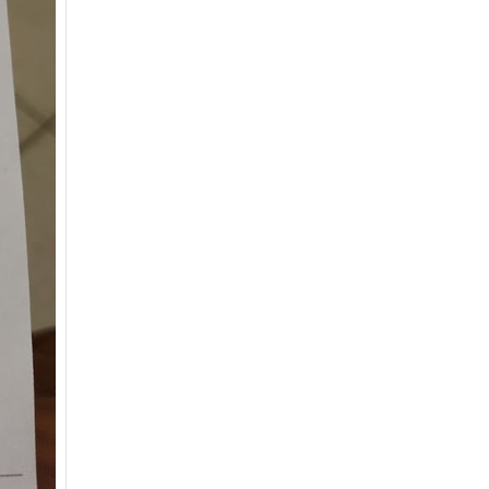
перебанила кучу хент пабликов в ВК,
ну классно.
Спасибо огромное, теперь то можно
спать спо… https://t.co/jfojenwWjw
schekn
:
@shmak_tag
@alexeymscru @vsyo
@spacelordrock Да везде
будут ограничивать. В Латвии к концу
лета прекратят делать бе…
https://t.co/juKPyXCQeJ
A62930479
:
@S55555555 @IndGeo
Коронавирус известен с конца 50
годов! Только сейчас вдруг
опомнились? А сам ковид внесли в
реес… https://t.co/lJsaOKk1u7