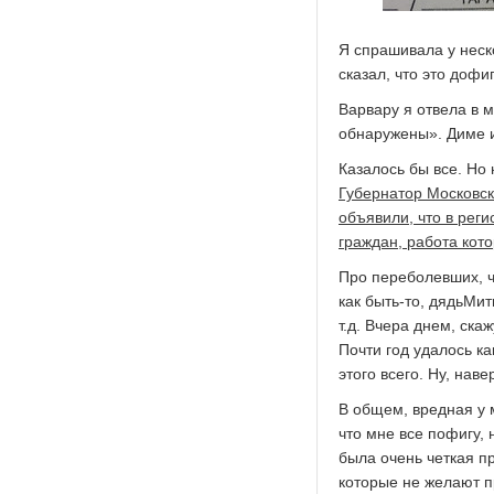
Я спрашивала у неско
сказал, что это дофиг
Варвару я отвела в м
обнаружены». Диме и
Казалось бы все. Но 
Губернатор Московс
объявили, что в рег
граждан, работа кот
Про переболевших, ч
как быть-то, дядьМит
т.д. Вчера днем, ска
Почти год удалось ка
этого всего. Ну, нав
В общем, вредная у 
что мне все пофигу, 
была очень четкая пр
которые не желают пр