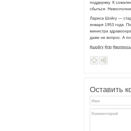
поддержку. К сожал
сбыться. Невосполни
Лариса Шойгу — ста
января 1953 года. П
министра здравоохра
даже не вопрос. А п
#шойгу
#rip
#вопрос
Оставить к