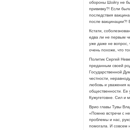
обороны Шойгу не бы
прививку?! Если была
последствия вакцина
после вакцинации?! В
Кстати, соболезнова
едва ли не первым ч
уже даже не вопрос,
очень похоже, что то
Политик Сергей Нев
преданным своей род
Государственной Дум
честности, неравнод
любовь и уважения ка
общественности. Ее 
Кужугетовне. Сил и 
Врио главы Тувы Вл
«Помню встречи с н
проблемы и нас, рук
помогала. И совсем 