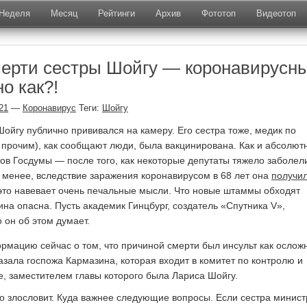
Неделя
Месяц
Рейтинги
Архив
Фототоп
Видеотоп
ерти сестры Шойгу — коронавирусн
о как?!
21
—
Коронавирус
Теги:
Шойгу
Шойгу публично прививался на камеру. Его сестра тоже, медик по
прочим), как сообщают люди, была вакцинирована. Как и абсолют
ов Госдумы — после того, как некоторые депутаты тяжело заболел
 менее, вследствие заражения коронавирусом в 68 лет она
получи
 это навевает очень печальные мысли. Что новые штаммы обходят
ина опасна. Пусть академик Гинцбург, создатель «Спутника V»,
о он об этом думает.
мацию сейчас о том, что причиной смерти был инсульт как ослож
азала госпожа Кармазина, которая входит в комитет по контролю и
е, заместителем главы которого была Лариса Шойгу.
то злословит. Куда важнее следующие вопросы. Если сестра минист