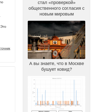
ло
стал «проверкой»
общественного согласия с
новым мировым
1
 Это
точник
А вы знаете, что в Москве
бушует ковид?