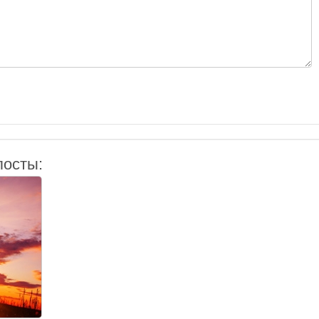
посты: