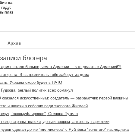
бие на
 году:
выплат
Архив
аписи блогера :
 армян стало больше, чем в Армении — что делать с Арменией?!
 открыта: В вытрезвитель тебя заберут из дома
рать: Украина скоро будет в НАТО
Гудкова: беглый политик всех обманул
 оказался искусственным: создатель — разработчик первой вакцины
то и шлюхи в соболях ради экспорта Жигулей
везут, "закамуфлировав", Степана Путило
озор страны: шлюхи, деньги веером, алкоголь, наркотики
нуров сделал дочке "миллионера" с Рублёвки "золотого" наследника