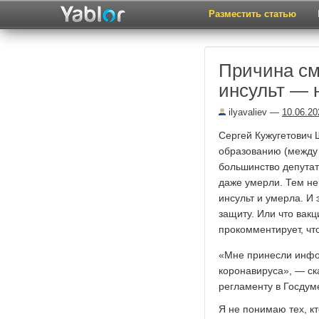
Разместить статью
Причина см
инсульт — н
ilyavaliev
—
10.06.20
Сергей Кужугетович 
образованию (между 
большинство депутат
даже умерли. Тем не
инсульт и умерла. И
защиту. Или что вакц
прокомментирует, чт
«Мне принесли инфор
коронавируса», — ск
регламенту в Госдум
Я не понимаю тех, к