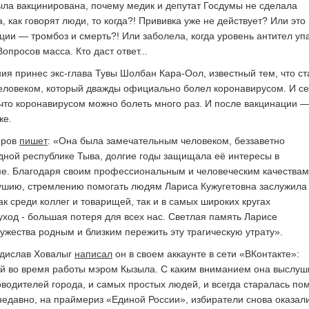
ла вакцинирована, почему медик и депутат Госдумы не сделала
, как говорят люди, то когда?! Прививка уже не действует? Или это
ции — тромбоз и смерть?! Или заболела, когда уровень антител уп
опросов масса. Кто даст ответ...
ния принес экс-глава Тувы Шолбан Кара-Оол, известный тем, что ст
еловеком, который дважды официально болел коронавирусом. И с
 что коронавирусом можно болеть много раз. И после вакцинации 
же.
еров
пишет
: «Она была замечательным человеком, беззаветно
ной республике Тыва, долгие годы защищала её интересы в
е. Благодаря своим профессиональным и человеческим качествам
ушию, стремлению помогать людям Лариса Кужугетовна заслужила
к среди коллег и товарищей, так и в самых широких кругах
уход - большая потеря для всех нас. Светлая память Ларисе
мужества родным и близким пережить эту трагическую утрату».
адислав Ховалыг
написал
он в своем аккаунте в сети «ВКонтакте»:
ей во время работы мэром Кызыла. С каким вниманием она выслуш
оводителей города, и самых простых людей, и всегда старалась по
недавно, на праймериз «Единой России», избиратели снова оказал