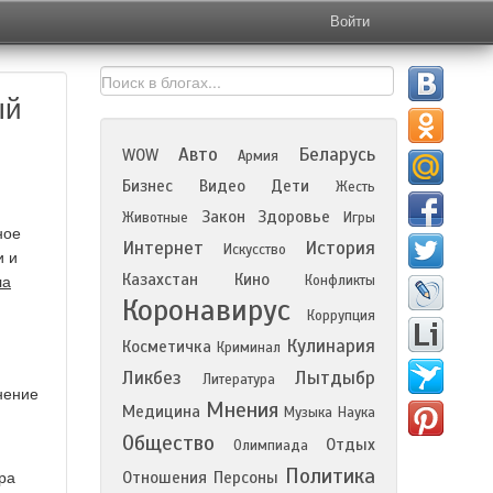
Войти
ый
Авто
Беларусь
WOW
Армия
Бизнес
Видео
Дети
Жесть
Закон
Здоровье
Животные
Игры
ное
Интернет
История
Искусство
и и
Казахстан
Кино
Конфликты
ла
Коронавирус
Коррупция
Кулинария
Косметичка
Криминал
Ликбез
Лытдыбр
Литература
нение
Мнения
Медицина
Музыка
Наука
Общество
Отдых
Олимпиада
Политика
Отношения
Персоны
ра