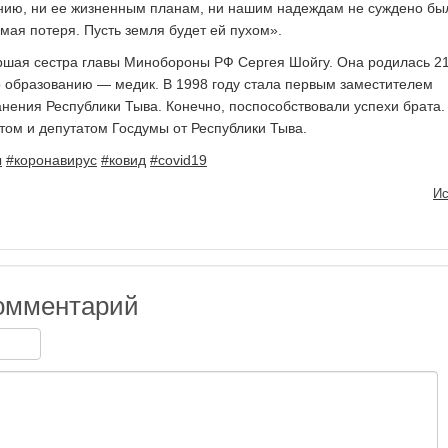
ению, ни ее жизненным планам, ни нашим надеждам не суждено бы
мая потеря. Пусть земля будет ей пухом».
ршая сестра главы Минобороны РФ Сергея Шойгу. Она родилась 2
о образованию — медик. В 1998 году стала первым заместителем
нения Республики Тыва. Конечно, поспособствовали успехи брата.
отом и депутатом Госдумы от Республики Тыва.
ы
#коронавирус
#ковид
#covid19
Ис
омментарий