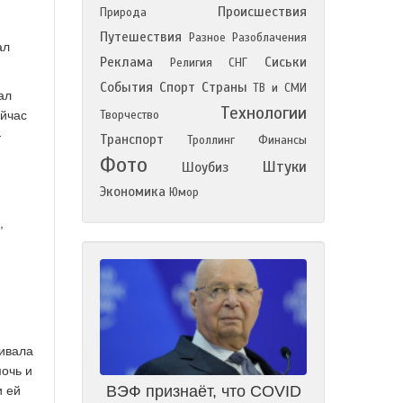
Происшествия
Природа
Путешествия
Разное
Разоблачения
ал
Реклама
Сиськи
Религия
СНГ
События
Спорт
Страны
ТВ и СМИ
ал
Технологии
ейчас
Творчество
—
Транспорт
Троллинг
Финансы
Фото
Штуки
Шоубиз
Экономика
Юмор
,
ивала
мочь и
ВЭФ признаёт, что COVID
и ей