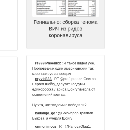
Гениально: сборка генома
ВИЧ из ридов
коронавируса
re999iPhoenixx
:
Я такое видел уже.
Проповедник один американский так
коронавирус запрещал
pryvid888
:
RT @prof_preobr: Сестра
Сергея Шойгу, депутат Госдумы
единоросска Лариса Шойгу умерла от
осложнений ковида.
Ну что, как эпидемию победили?
bailongo_go
:
@Golovopop Травили
Быкова, а умерла Шойгу
omnonimous
:
RT @PanovaOlga1: