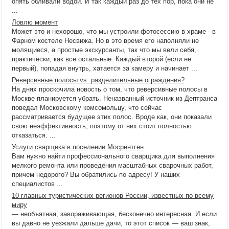
опять обливали водой. И так каждый раз до тех пор, пока они не
...
Ловлю момент
Может это и нехорошо, что мы устроили фотосессию в храме - в
Фарном костеле Несвижа. Но в это время его наполняли не
молящиеся, а простые экскурсанты, так что мы вели себя,
практически, как все остальные. Каждый второй (если не
первый), попадая внутрь, хатается за камеру и начинает ...
Реверсивные полосы vs. разделительные ограждения?
На днях проскочила новость о том, что реверсивные полосы в
Москве планируется убрать. Неназванный источник из Дептранса
поведал Московскому комсомольцу, что сейчас
рассматривается будущее этих полос. Вроде как, они показали
свою неэффективность, поэтому от них стоит полностью
отказаться. ...
Услуги сварщика в поселении Мосрентген
Вам нужно найти профессионального сварщика для выполнения
мелкого ремонта или проведения масштабных сварочных работ,
причем недорого? Вы обратились по адресу! У наших
специалистов ...
10 главных туристических регионов России, известных по всему
миру
— необъятная, завораживающая, бесконечно интересная. И если
вы давно не уезжали дальше дачи, то этот список — ваш знак,