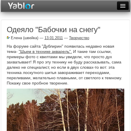
Разместить статью
Войти
Одеяло "Бабочки на снегу"
Неделя
Елена (швейка)
—
13.01.2011
—
Творчество
Месяц
На форуме сайта "Дублирин" появилась недавно новая
тема-
"Шьем в технике акварель".
И такие там ссылки,
Рейтинги
примеры фото с квилтами мы увидели, что просто дух
захватывает! Я про эту технику не буду рассказывать, сама
Архив
далеко не специалист, но если в двух словах-то вот: эта
техника лоскутного шитья завораживает переходами,
Фототоп
переливами, желательно плавными, от светлого к темному.
Покажу свое пробное творение.
Видеотоп