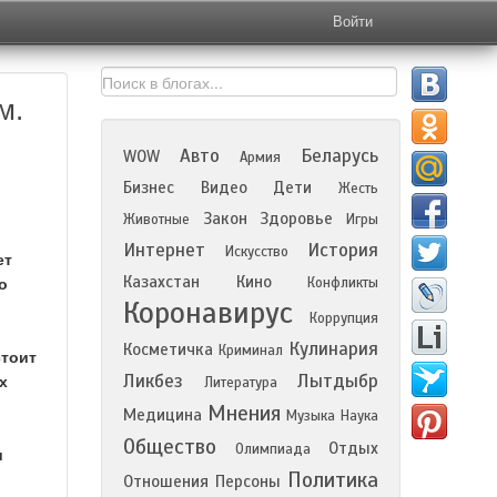
Войти
м.
Авто
Беларусь
WOW
Армия
Бизнес
Видео
Дети
Жесть
Закон
Здоровье
Животные
Игры
Интернет
История
Искусство
ет
Казахстан
Кино
Конфликты
о
Коронавирус
Коррупция
Кулинария
Косметичка
Криминал
стоит
Ликбез
Лытдыбр
х
Литература
Мнения
Медицина
Музыка
Наука
Общество
Отдых
Олимпиада
и
Политика
Отношения
Персоны