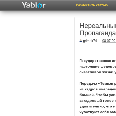
Разместить статью
Нереальный
Пропаганда
grimnir74
—
08.07.20
Государственная а
настоящие шедевры
счастливой жизни у
Передача «Темная 
из кадров очереде
бомжей. Чтобы уси
закадровый голос 
удивительно, что 
чувствуют себя са