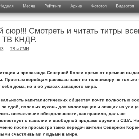
Неделя
Месяц
Рейтинги
Архив
Фототоп
Видеотоп
 сюр!!! Смотреть и читать титры все
 ТВ КНДР.
13
—
ТВ и СМИ
гитация и пропаганда Северной Кореи время от времени выда
. Простым корейцам рассказывают по телевизору не только 
 себя дома, но и об ужасах западного мира.
реальность капиталистических обществ» почти полностью со
й за едой, полевых кухонь для малоимущих и спящих на улица
лить впечатление обездоленности, как правило, дальше
повествует о насилии и свободной продаже оружия в США. Не
именно после просмотра таких передач жители Северной Коре
мыми счастливыми людьми в мире.