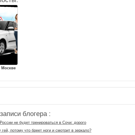
 Москве
аписи блогера :
России не будет тренироваться в Сочи: дорого
 гей, потому что бреет ноги и смотрит в зеркало?