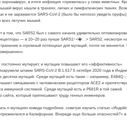
 коронавирус, в итоге инфекция «прижилась» у семи животных. К
 мышей вирус нашли в трахеях, легких и лимфатических тканях. Воз
ши и не заражаются SARS-CoV-2 (было бы неплохо увидеть пруфы)
я всех летучих мышей.
т в том, что SARS2 был с самого начала удивительно оптимизиров
рецепторы — в 10–20 раз лучше SARS1! <�…> SARS2, несмотря н
ранение и огромный потенциал для мутаций, почти не меняется.
совершенен».
ус постоянно мутирует, и мутации повышают его «эффективность».
наружили штамм SARS-CoV-2 B.1.617 5 октября 2020 года в Индии
е десятка мутаций. Среди мутаций есть такие – например, E484Q –
учшают связывание с человеческим рецептором ACE2 и препятству
а иммунной системой. Среди мутаций есть и P681R в той самой
о сайта, который приписывают труду генных инженеров.
тать о мутациях ковида подробнее, советую изучить статью «Индий
 приземлился в Калифорнии. Впереди еще больше опасностей?» в