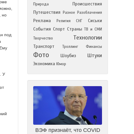
роме
Происшествия
Природа
можно,
Путешествия
Разное
Разоблачения
, но
Реклама
Сиськи
Религия
СНГ
События
Спорт
Страны
ТВ и СМИ
ан под
Технологии
Творчество
а
Транспорт
Троллинг
Финансы
 Ему
Фото
Штуки
Шоубиз
Экономика
Юмор
. У
ют
ский
ВЭФ признаёт, что COVID