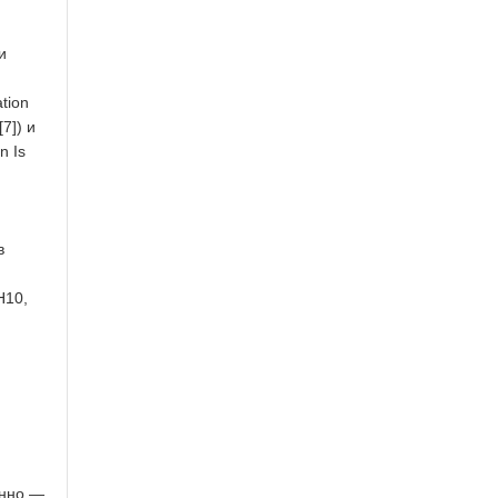
и
tion
[7]) и
n Is
в
H10,
енно —