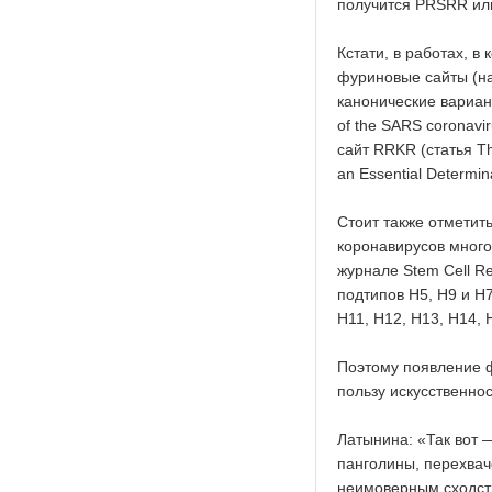
получится PRSRR ил
Кстати, в работах, 
фуриновые сайты (на
канонические вариан
of the SARS coronavirus
сайт RRKR (статья The
an Essential Determina
Стоит также отметит
коронавирусов много р
журнале Stem Cell Re
подтипов H5, H9 и H7,
H11, H12, H13, H14, H
Поэтому появление ф
пользу искусственнос
Латынина: «Так вот 
панголины, перехвач
неимоверным сходств