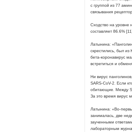
с группой из 77 амин
связывания рецептор
Сходство на уровне
составляет 86.6% [11
Латынина: «Панголин
скрестились, был из
бета-коронавирус ма
встретиться и обмен
Ни вирус панголинов
SARS-CoV-2. Если кто
обитающие. Между SA
За это время вирус м
Латынина: «Во-первы
занималась, две неде
заученными ответами
лабораторным журнал