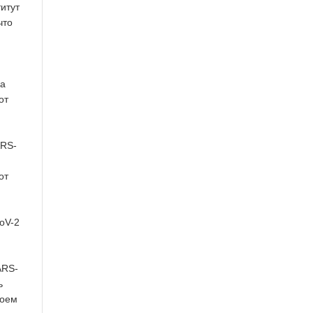
итут
что
ка
от
ARS-
от
oV-2
ARS-
ь
роем