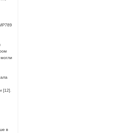
 MP789
и
ором
 могли
иала
 [12].
ше в