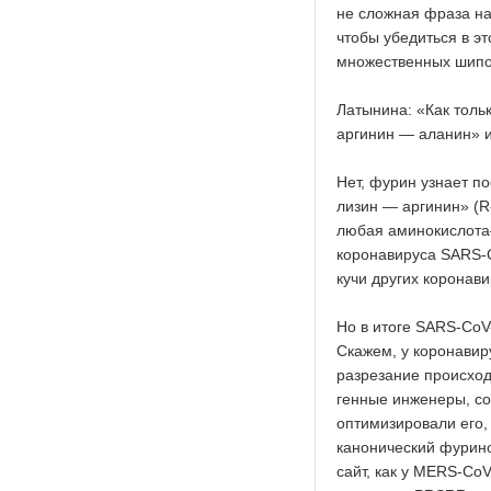
не сложная фраза на
чтобы убедиться в э
множественных шипов
Латынина: «Как толь
аргинин — аланин» и
Нет, фурин узнает п
лизин — аргинин» (R
любая аминокислота—
коронавируса SARS-Co
кучи других коронави
Но в итоге SARS-CoV
Скажем, у коронавир
разрезание происход
генные инженеры, со
оптимизировали его,
канонический фурино
сайт, как у MERS-Co