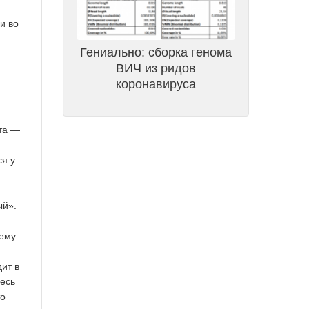
и во
Гениально: сборка генома
ВИЧ из ридов
коронавируса
ота —
ся у
ый».
чему
ит в
весь
то