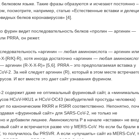
 белковом языке. Такие фразы образуются и исчезают постоянно –
том, посмотрите, например, статью «Естественные вставки и делеци
идных белков коронавирусов» [4].
ко фурин видит последовательность белков «пролин — аргинин —
ли PRRA, он режет.
оследовательность «аргинин — любая аминокислота — аргинин или
-X-[R/K]-R), хотя иногда достаточно «аргинин — любая аминокисл
 аргинин (R-X-X-R)» [5,6]. PRRA – это предполагаемая вставка у
V-2. За ней следует аргинин (R), который в этом месте встречает
русов. И вот вместе это дает сайт узнавания фурином.
-2 содержит даже не оптимальный фуриновый сайт, а «минимальн
усов HCoV-HKU1 и HCoV-OC43 (возбудителей простуды человека)
ит по каноническим RKRR и RSRR соответственно. Непонятно, по
здавая «фуриновый сайт» для SARS-CoV-2, не только не
 но и добавили лишнее. Аминокислота P в начале «вставки» не вход
вый сайт и встречается разве что у MERS-CoV. Но если бы брали 
V, то получилось бы PRSVR. А если «улучшить» сайт из MERS-CoV, 