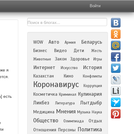
Войти
Авто
Беларусь
WOW
Армия
Бизнес
Видео
Дети
Жесть
Закон
Здоровье
Животные
Игры
Интернет
История
Искусство
иже я
Казахстан
Кино
Конфликты
ется.
Коронавирус
Коррупция
Кулинария
Косметичка
Криминал
] есть
Ликбез
Лытдыбр
Литература
Мнения
Медицина
Музыка
Наука
Общество
Отдых
Олимпиада
е
Политика
ти
Отношения
Персоны