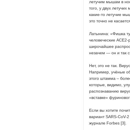
летучим мышам в нос
того, у двух летучих
какие-то летучие мы
это точно не касаетс
Латынина: «Фишка ту
человеческие ACE2-
широчайшее распрост
незачем — он и так 
Нет, это не так. Вир
Например, учёные об
этого штамма – боле
которые, видимо, ул
распознаванию вирус
«вставке» фуриновог
Если вы хотите почи
вариант SARS-CoV-2
журнале Forbes [3].