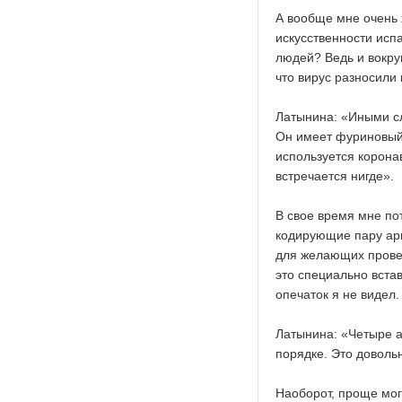
А вообще мне очень 
искусственности исп
людей? Ведь и вокру
что вирус разносили
Латынина: «Иными сл
Он имеет фуриновый 
используется корон
встречается нигде».
В свое время мне по
кодирующие пару арг
для желающих провер
это специально вста
опечаток я не видел.
Латынина: «Четыре а
порядке. Это доволь
Наоборот, проще могу