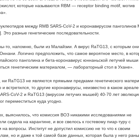
окислот, которые называются RBM — receptor binding motif, мотив
а».
 нуклеотидов между RMB SARS-CoV-2 и коронавирусом панголинов
]. Это разные генетические последовательности.
ы-то, напомню, были из Малайзии. А вирус RaTG13, с которым он
 Юннани. Логично предположить, что самое вероятное место, в кот
лайского панголина и бета-коронавирус юннаньской летучей мыши
яться генетическим материалом, — лабораторный стол в Ухане».
, ни RaTG13 не являются прямыми предками генетического матер
 и встретился, то другие коронавирусы, неизвестно в каком ареале
RS-CoV-2 и RaTG13 (вирусом летучих мышей) 40-70 лет эволюции
ог переместиться куда угодно.
х, выяснилось, что комиссия ВОЗ никакими исследованиями не
ли сидела на карантине, и все свелось к гостевому пиар-туру с
 на вопросы. Институт не допустил комиссию не то что к своим
ам, но и даже к той самой базе данных, которая была у него рань