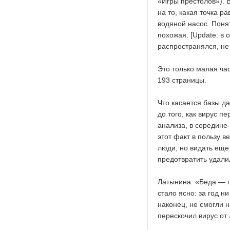
«Игры престолов»). 
на то, какая точка р
водяной насос. Поня
похожая. [Update: в 
распространялся, не
Это только малая ча
193 страницы.
Что касается базы да
до того, как вирус п
анализа, в середине
этот факт в пользу в
люди, но видать еще 
предотвратить удали
Латынина: «Беда — г
стало ясно: за год н
наконец, не смогли н
перескочил вирус от