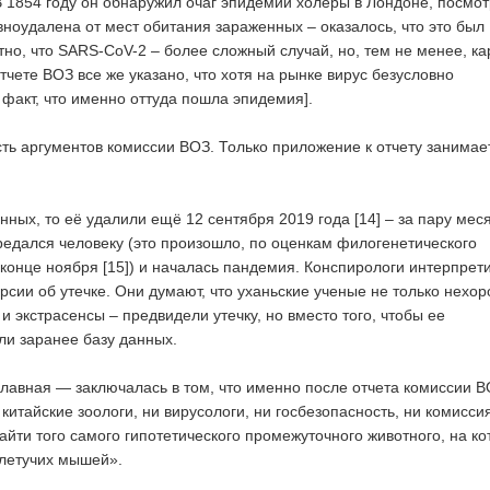
В 1854 году он обнаружил очаг эпидемии холеры в Лондоне, посмо
авноудалена от мест обитания зараженных – оказалось, что это был
тно, что SARS-CoV-2 – более сложный случай, но, тем не менее, ка
отчете ВОЗ все же указано, что хотя на рынке вирус безусловно
 факт, что именно оттуда пошла эпидемия].
сть аргументов комиссии ВОЗ. Только приложение к отчету занимае
нных, то её удалили ещё 12 сентября 2019 года [14] – за пару мес
ередался человеку (это произошло, по оценкам филогенетического
-конце ноября [15]) и началась пандемия. Конспирологи интерпрет
ерсии об утечке. Они думают, что уханьские ученые не только нехо
и экстрасенсы – предвидели утечку, но вместо того, чтобы ее
ли заранее базу данных.
лавная — заключалась в том, что именно после отчета комиссии 
и китайские зоологи, ни вирусологи, ни госбезопасность, ни комисси
айти того самого гипотетического промежуточного животного, на ко
 летучих мышей».