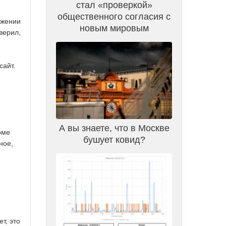
стал «проверкой»
общественного согласия с
ажении
новым мировым
верил,
сайт.
А вы знаете, что в Москве
оме
бушует ковид?
ное,
т, это