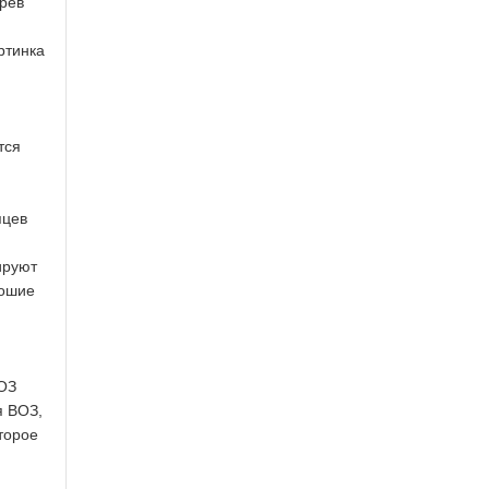
трев
ртинка
тся
яцев
ируют
рошие
ВОЗ
я ВОЗ,
торое