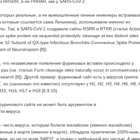
и RRSRR, а не PRRAR, как у SARS-CoV-2.
в которых реальные, а не вымышленные генные инженеры встраивал
 которые ссылается сама Латынина), использовали именно их
ты. Так, в SARS-CoV-1 создавали сайты RSRR и RTKR (статья Activa
 spike protein via sequential proteolytic cleavage at two distinct sites 
 S2 Subunit of QX-type Infectious Bronchitis Coronavirus Spike Protei
nt of Neurotropism [8]).
ь, что независимое появление фуриновых вставок происходило у
аз (см. статью Furin cleavage sites naturally occur in coronaviruses 
search [6]). Другой пример: фуриновый сайт есть у вирусов гриппа
 но (насколько это известно) отсутствует у H1, H2, H3, H4, H6, H8, 
15, H16, H17 и H18 [6,9,10].
уринового сайта не может быть аргументом в
ти вируса.
— часть вируса, которым болели малайские (именно малайские)
енные в марте (именно в марте), обладала практически 100%-ным,
ом, но не со всем SARS2, а только с небольшой его частью. А им