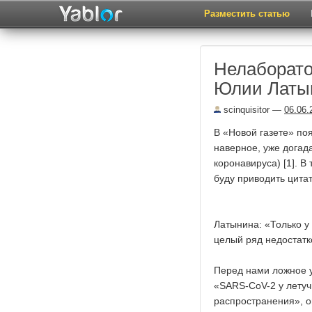
Разместить статью
Нелаборато
Юлии Латы
scinquisitor
—
06.06.
В «Новой газете» по
наверное, уже догад
коронавируса) [1]. В
буду приводить цита
Латынина: «Только у 
целый ряд недостатк
Перед нами ложное у
«SARS-CoV-2 у летуч
распространения», о