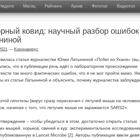
Неделя
Месяц
Рейтинги
Архив
Фототоп
Видеотоп
рный ковид: научный разбор ошибок
ниной
2021
—
Коронавирус
явилась статья журналистки Юлии Латыниной «Побег из Уханя» (вы,
ались, что в публикации речь идёт о лабораторном происхождении
 тексте так много фактических ошибок, что я не мог пройти мимо. Н
ты из статьи Латыниной и объяснять, почему журналистка заблужда
этой гипотезы [вирус сразу перескочил с летучей мыши на человека
ов, начиная с того, что летучие мыши не заражаются SARS2».
тверждение – чтобы убедиться в этом, достаточно открыть статью
их мышей, хорьков, свиней и кур: экспериментальное исследовани
публикованную в Lancet Microbe [2]. Авторы публикации ввели девя