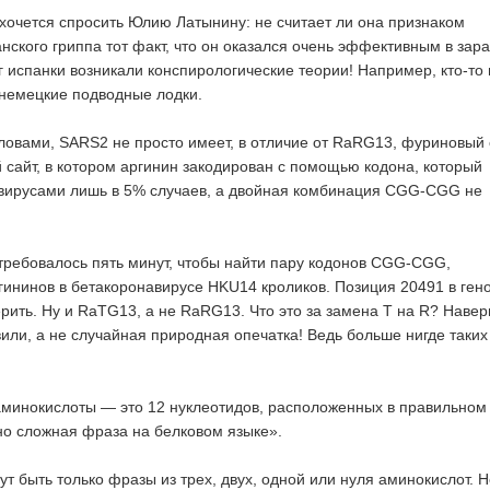
хочется спросить Юлию Латынину: не считает ли она признаком
анского гриппа тот факт, что он оказался очень эффективным в зар
г испанки возникали конспирологические теории! Например, кто-то 
 немецкие подводные лодки.
овами, SARS2 не просто имеет, в отличие от RaRG13, фуриновый 
сайт, в котором аргинин закодирован с помощью кодона, который
авирусами лишь в 5% случаев, а двойная комбинация CGG-CGG не
требовалось пять минут, чтобы найти пару кодонов CGG-CGG,
ининов в бетакоронавирусе HKU14 кроликов. Позиция 20491 в ген
ить. Ну и RaTG13, а не RaRG13. Что это за замена T на R? Навер
вили, а не случайная природная опечатка! Ведь больше нигде таких
минокислоты — это 12 нуклеотидов, расположенных в правильном
но сложная фраза на белковом языке».
т быть только фразы из трех, двух, одной или нуля аминокислот. Не