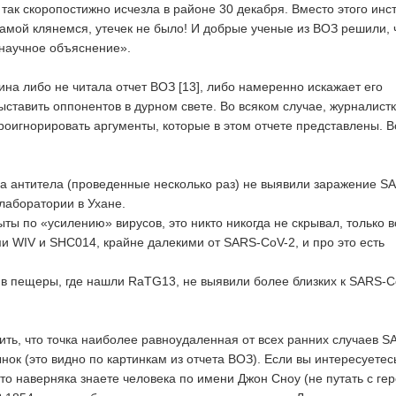
так скоропостижно исчезла в районе 30 декабря. Вместо этого инст
амой клянемся, утечек не было! И добрые ученые из ВОЗ решили, 
научное объяснение».
ина либо не читала отчет ВОЗ [13], либо намеренно искажает его
ыставить оппонентов в дурном свете. Во всяком случае, журналист
оигнорировать аргументы, которые в этом отчете представлены. В
 на антитела (проведенные несколько раз) не выявили заражение S
 лаборатории в Ухане.
ыты по «усилению» вирусов, это никто никогда не скрывал, только в
ми WIV и SHC014, крайне далекими от SARS-CoV-2, и про это есть
 в пещеры, где нашли RaTG13, не выявили более близких к SARS-C
ить, что точка наиболее равноудаленная от всех ранних случаев S
нок (это видно по картинкам из отчета ВОЗ). Если вы интересуетес
то наверняка знаете человека по имени Джон Сноу (не путать с ге