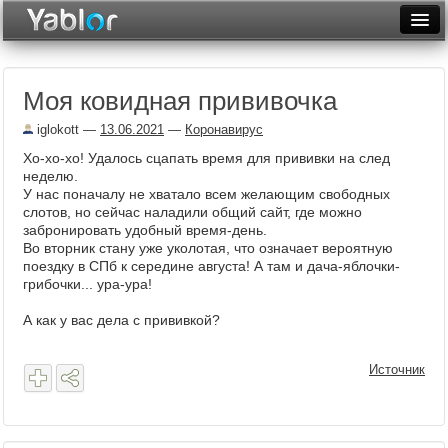
Разместить статью
Войти
Моя ковидная прививочка
Неделя
iglokott
—
13.06.2021
—
Коронавирус
Месяц
Хо-хо-хо! Удалось сцапать время для прививки на след
неделю.
Рейтинги
У нас поначалу не хватало всем желающим свободных
слотов, но сейчас наладили общий сайт, где можно
Архив
забронировать удобный время-день.
Во вторник стану уже уколотая, что означает вероятную
Фототоп
поездку в СПб к середине августа! А там и дача-яблочки-
грибочки... ура-ура!
Видеотоп
А как у вас дела с прививкой?
Источник