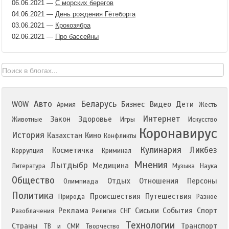
06.06.2021
—
С морских берегов
04.06.2021
—
День рождения Гётеборга
03.06.2021
—
Крокозябра
02.06.2021
—
Про бассейны
Авто
Беларусь
WOW
Бизнес
Видео
Дети
Армия
Жесть
Интернет
Закон
Здоровье
Животные
Игры
Искусство
Коронавирус
История
Казахстан
Кино
Конфликты
Кулинария
Ликбез
Косметичка
Коррупция
Криминал
Мнения
Лытдыбр
Медицина
Литература
Музыка
Наука
Общество
Отдых
Отношения
Персоны
Олимпиада
Политика
Происшествия
Путешествия
Природа
Разное
Реклама
Сиськи
События
Спорт
Разоблачения
Религия
СНГ
Технологии
Страны
Транспорт
ТВ и СМИ
Творчество