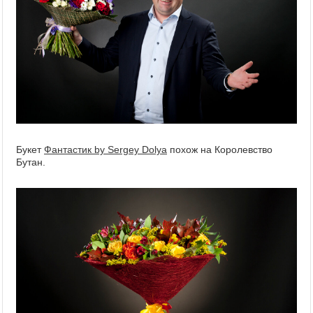
Букет
Фантастик by Sergey Dolya
похож на Королевство
Бутан.