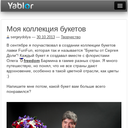
Разместить статью
Войти
Моя коллекция букетов
Неделя
sergeydolya
—
30.10.2013
—
Творчество
Месяц
В сентябре я поучаствовал в создании коллекции букетов
лавки FunFun, которая так и называется "Букеты от Сергея
Рейтинги
Доли"! Каждый букет я создавал вместе с флористами
Олега
freedom
Бармина в гамме разных стран. Я много
Архив
путешествую, но понял, что не все страны дают
вдохновение, особенно в такой цветной отрасли, как цветы
Фототоп
:)
Видеотоп
Напишите мне потом, какой букет вам больше всего
понравился?