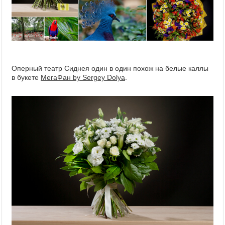
Оперный театр Сиднея один в один похож на белые каллы
в букете
МегаФан by Sergey Dolya
.