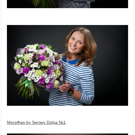
МегаФан by Sergey Dolya №1
.