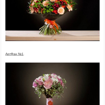
АртФан №1
.