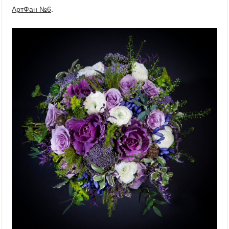
АртФан №6
.