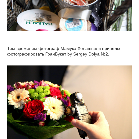
Тем временем фотограф Мамука Хелашвили принялся
фотографировать
ГранБукет by Sergey Dolya №2
.