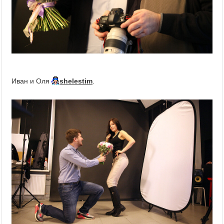
Иван и Оля
shelestim
.