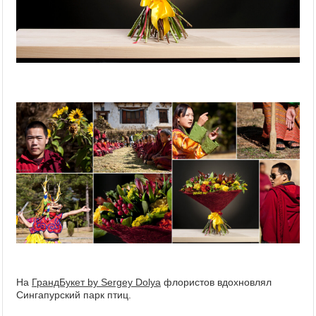
На
ГрандБукет by Sergey Dolya
флористов вдохновлял
Сингапурский парк птиц.