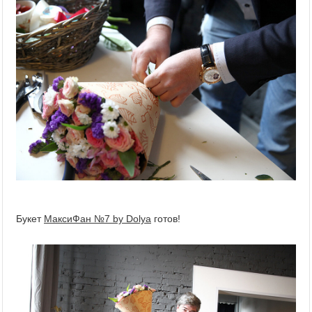
Букет
МаксиФан №7 by Dolya
готов!