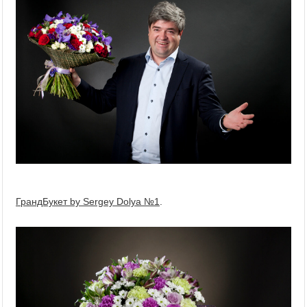
ГрандБукет by Sergey Dolya №1
.