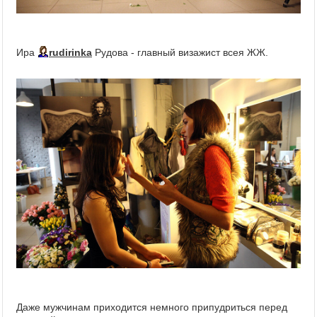
Ира
rudirinka
Рудова - главный визажист всея ЖЖ.
Даже мужчинам приходится немного припудриться перед