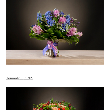
RomanticFun №5
.