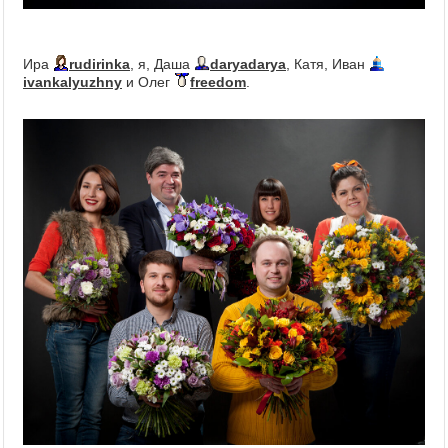
Ира
rudirinka
, я, Даша
daryadarya
, Катя, Иван
ivankalyuzhny
и Олег
freedom
.