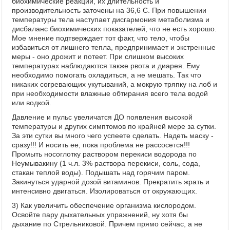
биохимические реакции, их длительность и
производительность заточены на 36,6 С. При повышении
температуры тела наступает дисгармония метаболизма и
дисбаланс биохимических показателей, что не есть хорошо.
Мое мнение подтверждает тот факт, что тело, чтобы
избавиться от лишнего тепла, предпринимает и экстренные
меры - оно дрожит и потеет. При слишком высоких
температурах наблюдаются также рвота и диарея. Ему
необходимо помогать охладиться, а не мешать. Так что
никаких согревающих укутываний, а мокрую тряпку на лоб и
при необходимости влажные обтирания всего тела водой
или водкой.
Давление и пульс увеличатся ДО появления высокой
температуры и других симптомов по крайней мере за сутки.
За эти сутки вы много чего успеете сделать. Надеть маску -
сразу!!! И носить ее, пока проблема не рассосется!!!
Промыть носоглотку раствором перекиси водорода по
Неумывакину (1 ч.л. 3% раствора перекиси, соль, сода,
стакан теплой воды). Подышать над горячим паром.
Закинуться ударной дозой витаминов. Прекратить жрать и
интенсивно двигаться. Изолироваться от окружающих.
3) Как увеличить обеспечение организма кислородом.
Освойте пару дыхательных упражнений, ну хотя бы
дыхание по Стрельниковой. Причем прямо сейчас, а не