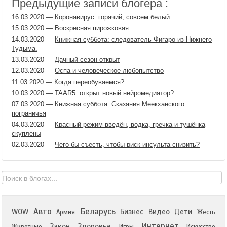
Предыдущие записи блогера :
16.03.2020
—
Коронавирус: горячий, совсем белый
15.03.2020
—
Воскресная пирожковая
14.03.2020
—
Книжная суббота: следователь Фигаро из Нижнего
Тудыма.
13.03.2020
—
Дачный сезон открыт
12.03.2020
—
Оспа и человеческое любопытство
11.03.2020
—
Когда переобуваемся?
10.03.2020
—
TAAR5: открыт новый нейромедиатор?
07.03.2020
—
Книжная суббота. Сказания Меекханского
пограничья
04.03.2020
—
Красный режим введён, водка, гречка и тушёнка
скуплены
02.03.2020
—
Чего бы съесть, чтобы риск инсульта снизить?
Авто
Беларусь
WOW
Бизнес
Видео
Дети
Армия
Жесть
Интернет
Закон
Здоровье