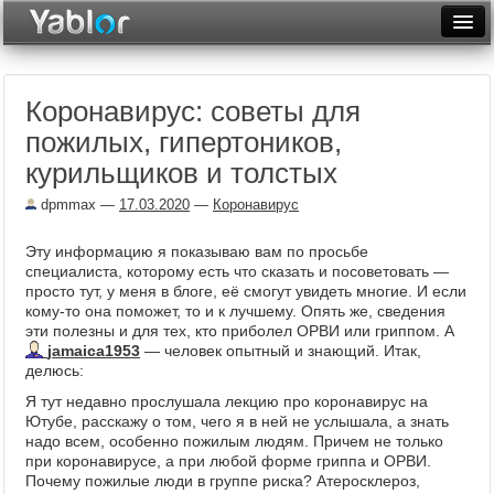
Разместить статью
Войти
Коронавирус: советы для
Неделя
пожилых, гипертоников,
Месяц
курильщиков и толстых
Рейтинги
dpmmax
—
17.03.2020
—
Коронавирус
Архив
Эту информацию я показываю вам по просьбе
специалиста, которому есть что сказать и посоветовать —
Фототоп
просто тут, у меня в блоге, её смогут увидеть многие. И если
кому-то она поможет, то и к лучшему. Опять же, сведения
Видеотоп
эти полезны и для тех, кто приболел ОРВИ или гриппом. А
jamaica1953
— человек опытный и знающий. Итак,
делюсь:
Я тут недавно прослушала лекцию про коронавирус на
Ютубе, расскажу о том, чего я в ней не услышала, а знать
надо всем, особенно пожилым людям. Причем не только
при коронавирусе, а при любой форме гриппа и ОРВИ.
Почему пожилые люди в группе риска? Атеросклероз,