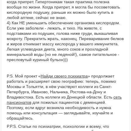
когда припрет. Гипертоникам такая практика полезна
вообще по жизни. Когда припрет, я могла бы посоветовать
кислородную подушку, раньше их можно было купить в
любой аптеке, сейчас не знаю.
4) Как НЕ уменьшить обеспечение организма кислородом.
Если уже заболели - лежать, и тихо. На животе, с
подставками из подушек, голова ниже груди, выкашливая
мокроту. Прекратить жрать, наконец. Переваривание белков
и жиров отнимает массу кислорода у вашего иммунитета.
Легкая углеводная диета, много соков и прохладной
минеральной воды (но не ледяной!), самое питательное -
пресловутый куриный бульон)))
P.S. Мой проект «
Найди своего психиатра
» продолжает
работать и расширяет свою географию: теперь, помимо
Москвы и Тольятти, в нём участвуют коллеги из Санкт-
Петербурга, Иваново, Нальчика, Ростова-на-Дону и
Владивостока. Есть коллеги из Донецкой области. Есть
сеть
пансионатов
для пожилых пациентов с деменцией.
Поэтому, если вдруг возникла необходимость и нужна
помощь или консультация — заглядывайте, изучайте и
обращайтесь.
P.P.S. Статьи по психиатрии, психологии и всему, что