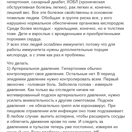
гипертония, сахарный диабет, ХОБЛ (хроническая
обструктивная болезнь легких), рак легких и, конечно,
лишний вес. Все эти болезни свойственны в основном
пожилым людям. Обобщая: в группе риска все, у кого
нарушено нормальное обеспечение организма кислородом.
Среди более молодых - курильщики, конечно, но и толстяки
тоже. Дети и взрослые с врожденными и приобретенными
пороками сердца.
У всех этих людей ослаблен иммунитет, потому что для
работы иммунитета нужны дополнительные порции
кислорода, а с этим как раз и проблемы.
Что делать.
1) Артериальное давление. Гипертоники обычно
контролируют свое давление. Остальные нет. В период
эпидемии давление нужно контролировать всем. Первый
звоночек - головная боль. Заболела голова - измерьте
давление. Как только вы отследите ничем не
мотивированный подскок артериального давления, нужно
усилить внимательность к другим симптомам. Подскок
давления - не обязательно грипп или коронавирус. При
пищевом отравлении или инфекции оно тоже подскакивает.
В любом случае: выпить аспирина, чтобы расширить сосуды
и облегчить движение крови по ним. И следить за
давлением и пульсом теперь уже постоянно, измеряя их