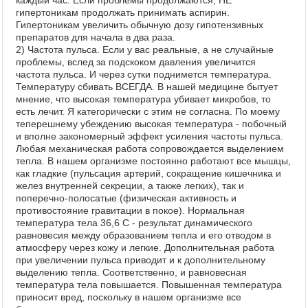
каждый час. Если проблемы продолжаются, НЕ
гипертоникам продолжать принимать аспирин.
Гипертоникам увеличить обычную дозу гипотензивных
препаратов для начала в два раза.
2) Частота пульса. Если у вас реальные, а не случайные
проблемы, вслед за подскоком давления увеличится
частота пульса. И через сутки поднимется температура.
Температуру сбивать ВСЕГДА. В нашей медицине бытует
мнение, что высокая температура убивает микробов, то
есть лечит. Я категорически с этим не согласна. По моему
теперешнему убеждению высокая температура - побочный
и вполне закономерный эффект усиления частоты пульса.
Любая механическая работа сопровождается выделением
тепла. В нашем организме постоянно работают все мышцы,
как гладкие (пульсация артерий, сокращение кишечника и
желез внутренней секреции, а также легких), так и
поперечно-полосатые (физическая активность и
противостояние гравитации в покое). Нормальная
температура тела 36,6 С - результат динамического
равновесия между образованием тепла и его отводом в
атмосферу через кожу и легкие. Дополнительная работа
при увеличении пульса приводит и к дополнительному
выделению тепла. Соответственно, и равновесная
температура тела повышается. Повышенная температура
приносит вред, поскольку в нашем организме все