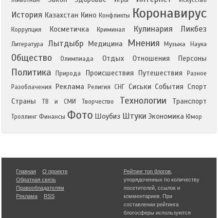
Животные
Игры
Искусство
Коронавирус
История
Казахстан
Кино
Конфликты
Кулинария
Ликбез
Косметичка
Коррупция
Криминал
Мнения
Лытдыбр
Медицина
Литература
Музыка
Наука
Общество
Отдых
Отношения
Персоны
Олимпиада
Политика
Происшествия
Путешествия
Природа
Разное
Реклама
Сиськи
События
Спорт
Разоблачения
Религия
СНГ
Технологии
Страны
Транспорт
ТВ и СМИ
Творчество
Фото
Штуки
Шоубиз
Экономика
Троллинг
Финансы
Юмор
Главная
О проекте
Рейтинг топ блогов
,
Обратная связь
упорядоченных по количеству
Правообладателям
посетителей, ссылок и
Реклама
RSS
комментариев. При
составлении рейтинга
блогосферы используются