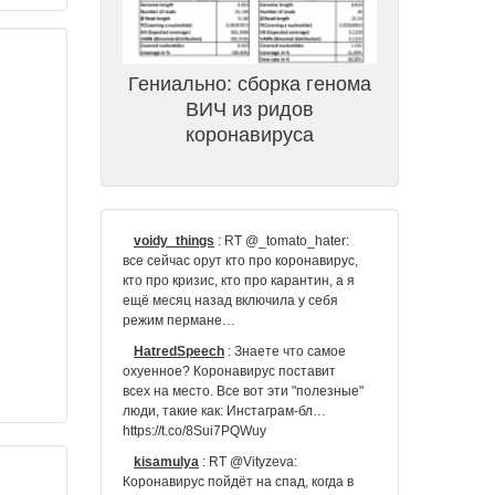
Гениально: сборка генома
ВИЧ из ридов
коронавируса
voidy_things
:
RT @_tomato_hater:
все сейчас орут кто про коронавирус,
кто про кризис, кто про карантин, а я
ещё месяц назад включила у себя
режим пермане…
HatredSpeech
:
Знаете что самое
охуенное? Коронавирус поставит
всех на место. Все вот эти "полезные"
люди, такие как: Инстаграм-бл…
https://t.co/8Sui7PQWuy
kisamulya
:
RT @Vityzeva:
Коронавирус пойдёт на спад, когда в