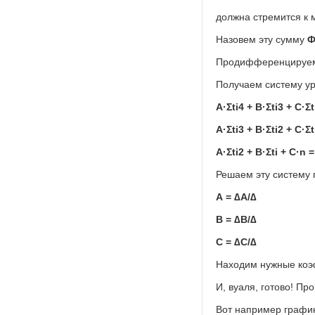
должна стремится к 
Назовем эту сумму
Ф
Продифференцируем 
Получаем систему у
A·Σti4 + B·Σti3 + C·Σt
A·Σti3 + B·Σti2 + C·Σti
A·Σti2 + B·Σti + C·n =
Решаем эту систему 
А = ∆A/∆
B = ∆B/∆
C = ∆C/∆
Находим нужные ко
И, вуаля, готово! Пр
Вот например график