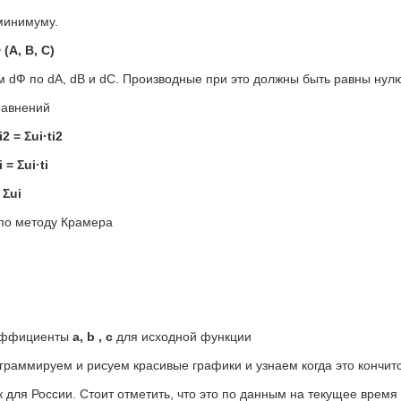
минимуму.
 (A, В, С)
dФ по dA, dB и dC. Производные при это должны быть равны нул
равнений
i2 = Σui·ti2
 = Σui·ti
 Σui
по методу Крамера
эффициенты
a, b , c
для исходной функции
ограммируем и рисуем красивые графики и узнаем когда это кончитс
 для России. Стоит отметить, что это по данным на текущее время