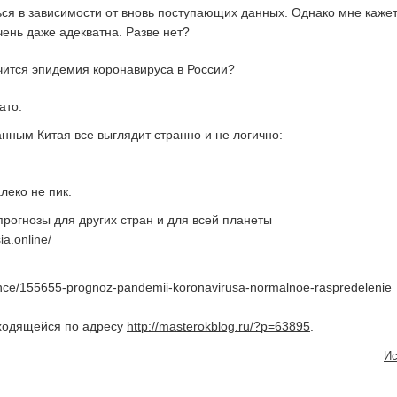
ся в зависимости от вновь поступающих данных. Однако мне кажет
чень даже адекватна. Разве нет?
ато.
анным Китая все выглядит странно и не логично:
леко не пик.
прогнозы для других стран и для всей планеты
ia.online/
cience/155655-prognoz-pandemii-koronavirusa-normalnoe-raspredelenie
аходящейся по адресу
http://masterokblog.ru/?p=63895
.
Ис