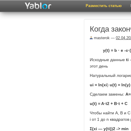
Разместить статью
Когда зако
masterok
—
02.04.20
y(t) = b · e -c·
Исходные данные
ti
этот день
Натуральный логари
ui = ln(xi
)
u(t) = ln(y
Сделаем замены:
А=
u(t) = A·t2 + B·t + C
Чтобы найти А, В и 
i от 1 до n квадратов
Σ(xi — y(ti))2 -> min