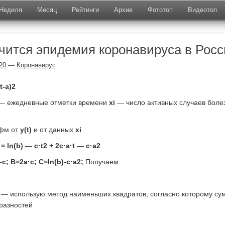
Неделя
Месяц
Рейтинги
Архив
Фототоп
Видеотоп
нчится эпидемия коронавируса в Рос
20
—
Коронавирус
(t-a)2
— ежедневные отметки времени
xi
— число активных случаев боле
фм от
y(t)
и от данных
xi
) = ln(b) — c·t2 + 2c·a·t — c·a2
-с; B=2a·c; C=ln(b)-c·a2;
Получаем
С — использую метод наименьших квадратов, согласно которому су
 разностей