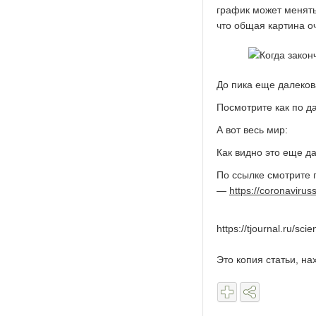
график может менять
что общая картина о
До пика еще далеков
Посмотрите как по д
А вот весь мир:
Как видно это еще да
По ссылке смотрите 
—
https://coronaviruss
https://tjournal.ru/s
Это копия статьи, н