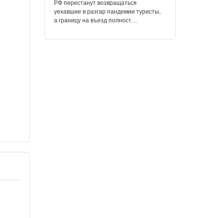
РФ перестанут возвращаться
уехавшие в разгар пандемии туристы,
а границу на въезд полност…
TeaWithGlass
:
На дворе ебаный
коронавирус, а у меня откололось пол
зуба блять!!)))))
KharkivKherson
:
RT @leusenko1:
Вот и фсё, а вы боялись: В Кремле
готовят сценарии длительной осады
рашки от "коронавируса"
https://t.co/IQYimw1AWU
У пандем…
Dariona_D_Allor
:
RT @znak_com: В
Югре 40 вахтовиков с Приобского
месторождения «Роснефти»
госпитализированы с подозрением на
коронавирус. Силовики изолируют…
korneliyya
:
RT @drunktwi: Котик
лопает пузырики.
Не политика. Не коронавирус.
Просто. Котик. Лопает. Пузырики.
Пунь пунь такой.
https://t.co/IDoAqWAgJc