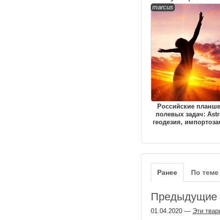
marcus
Российские планш
полевых задач: Astr
геодезия, импортоз
Ранее
По теме
Предыдущие з
01.04.2020
—
Эти твар