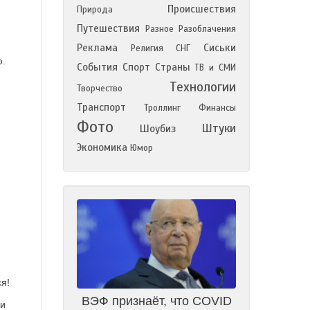
Происшествия
Природа
Путешествия
Разное
Разоблачения
Реклама
Сиськи
Религия
СНГ
ю.
События
Спорт
Страны
ТВ и СМИ
Технологии
Творчество
Транспорт
Троллинг
Финансы
Фото
Штуки
Шоубиз
Экономика
Юмор
я!
ВЭФ признаёт, что COVID
 и