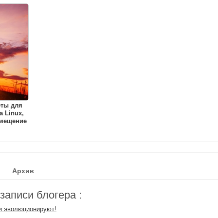
еты для
a Linux,
амещение
Архив
аписи блогера :
и эволюционируют!