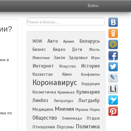
Войти
сии?
Авто
Беларусь
WOW
Армия
Бизнес
Видео
Дети
Жесть
Закон
Здоровье
Животные
Игры
зни в
Интернет
История
Искусство
Казахстан
Кино
Конфликты
Коронавирус
Коррупция
Кулинария
Косметичка
Криминал
Ликбез
Лытдыбр
Литература
Мнения
Медицина
Музыка
Наука
мма по
Общество
Отдых
Олимпиада
Политика
Отношения
Персоны