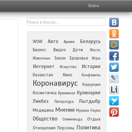
Войти
Авто
Беларусь
WOW
Армия
Бизнес
Видео
Дети
Жесть
Закон
Здоровье
Животные
Игры
Интернет
История
Искусство
Казахстан
Кино
Конфликты
Коронавирус
Коррупция
Кулинария
Косметичка
Криминал
Ликбез
Лытдыбр
Литература
Мнения
Медицина
Музыка
Наука
Общество
Отдых
Олимпиада
Политика
Отношения
Персоны