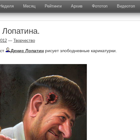
Неделя
Месяц
Рейтинги
Архив
Фототоп
Видеотоп
 Лопатина.
2012
—
Творчество
ист
Денис Лопатин
рисует злободневные карикатурки.