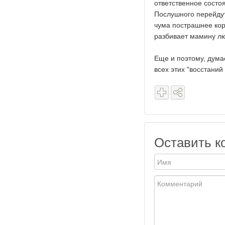
ответственное состо
Послушного перейдут
чума пострашнее коро
разбивает мамину л
Еще и поэтому, дума
всех этих "восстани
Оставить к