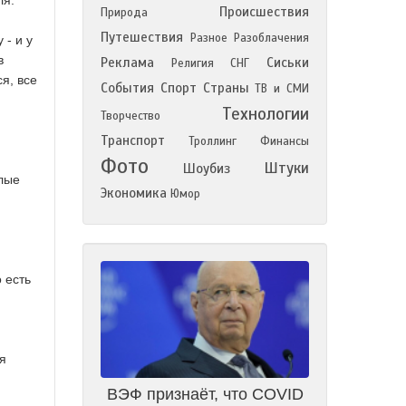
ля.
Происшествия
Природа
Путешествия
Разное
Разоблачения
 - и у
в
Реклама
Сиськи
Религия
СНГ
ся, все
События
Спорт
Страны
ТВ и СМИ
Технологии
Творчество
Транспорт
Троллинг
Финансы
Фото
Штуки
Шоубиз
слые
Экономика
Юмор
 есть
я
ВЭФ признаёт, что COVID