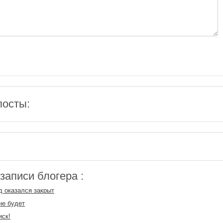
посты:
аписи блогера :
д оказался закрыт
не будет
иск!