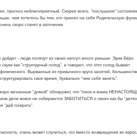
мне, прогноз неблагоприятный. Скорее всего, "послушное" состояни
ньше, чем хотелось бы тем, кто принял на себя Родительскую функ
ень скоро станет в заточении
 дойдет - люди полезут из своих капсул много раньше. Эрик Бёрн
скуки как "структурный голод", и говорил, что этот голод бывает
физического. Вырванные из привычного круга занятий, большинств
к структурировать свое время, буквально "чем себя занять".
 скоро загнанные "домой" обнаружат, что "папа и мама НЕНАСТОЯЩИ
самом деле вовсе не собираются ЗАБОТИТЬСЯ о своих как бы "детях
ия "дай пожрать".
Опасность: очень может случиться, что вместо возвращения во взрос