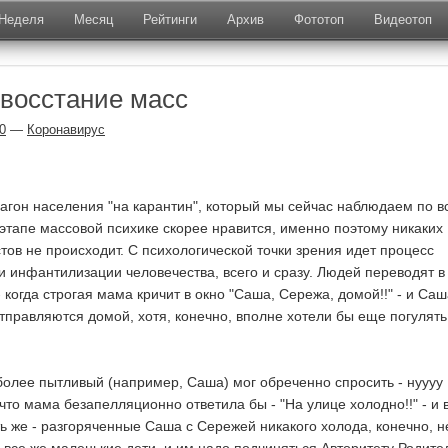
Неделя
Месяц
Рейтинги
Архив
Фототоп
Видеотоп
 восстание масс
0
—
Коронавирус
загон населения "на карантин", который мы сейчас наблюдаем по в
 этапе массовой психике скорее нравится, именно поэтому никаких
тов не происходит. С психологической точки зрения идет процесс
и инфантилизации человечества, всего и сразу. Людей переводят в
- когда строгая мама кричит в окно "Саша, Сережа, домой!!" - и Саш
правляются домой, хотя, конечно, вполне хотели бы еще погулять
 более пытливый (например, Саша) мог обреченно спросить - нуууу
что мама безапелляционно ответила бы - "На улице холодно!!" - и 
ь же - разгоряченные Саша с Сережей никакого холода, конечно, н