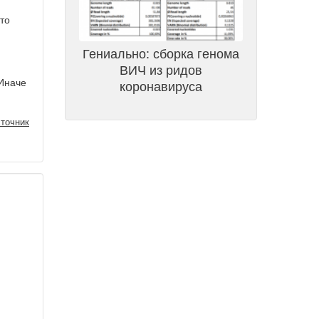
то
Гениально: сборка генома
ВИЧ из ридов
 Иначе
коронавируса
точник