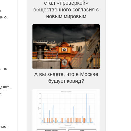
стал «проверкой»
общественного согласия с
е
новым мировым
цию.
о не
А вы знаете, что в Москве
бушует ковид?
Е!!" -
",
лое,