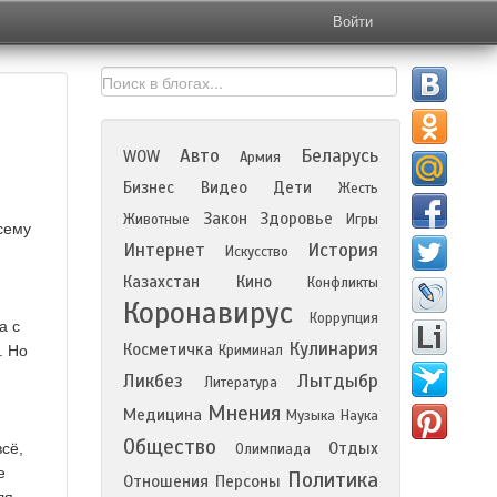
Войти
Авто
Беларусь
WOW
Армия
Бизнес
Видео
Дети
Жесть
Закон
Здоровье
Животные
Игры
сему
Интернет
История
Искусство
Казахстан
Кино
Конфликты
Коронавирус
Коррупция
а с
Кулинария
Косметичка
. Но
Криминал
Ликбез
Лытдыбр
Литература
Мнения
Медицина
Музыка
Наука
Общество
Отдых
всё,
Олимпиада
е
Политика
Отношения
Персоны