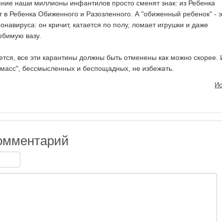
яние наши миллионы инфантилов просто сменят знак: из Ребенка
 в Ребенка Обиженного и Разозленного. А "обиженный ребенок" - э
навируса: он кричит, катается по полу, ломает игрушки и даже
юбимую вазу.
ется, все эти карантины должны быть отменены как можно скорее.
й масс", бессмысленных и беспощадных, не избежать.
Ис
омментарий