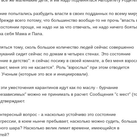
и все же маленькие дети, и им надо подчиняться Авторитету Родите
ние попытались разбудить власти в своих подданных по всему миру
Прежде всего потому, что большинство вообще-то не прочь "впасть 
 состоянии проще, не надо ни за что отвечать, не надо ничего боять
на себя Мама и Папа.
вляться тому, сколь большое количество людей сейчас совершенно
нуканий сидит сейчас по домам в четырех стенах. Это состояние
ние в детство": я сейчас посижу в своей комнате, а без меня взро
т, меня это не касается". Роль "взрослых" при этом отводится
 Учоным (которые это все и инициировали).
 эти ужесточения карантинов идут как по маслу - бурчание
езависимых" можно не принимать в расчет. Сообщения "с мест" (то
одтверждают.
нтересный вопрос - а насколько устойчиво это состояние
грессии, в коем нынче пребывает, насколько можно судить, больша
ного шара? Насколько велик лимит времени, имеющийся в
стей?