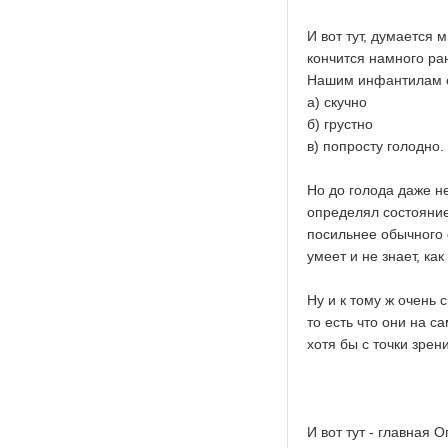
И вот тут, думается 
кончится намного ра
Нашим инфантилам оч
а) скучно
б) грустно
в) попросту голодно.
Но до голода даже не
определял состояние 
посильнее обычного 
умеет и не знает, ка
Ну и к тому ж очень
то есть что они на 
хотя бы с точки зрен
И вот тут - главная 