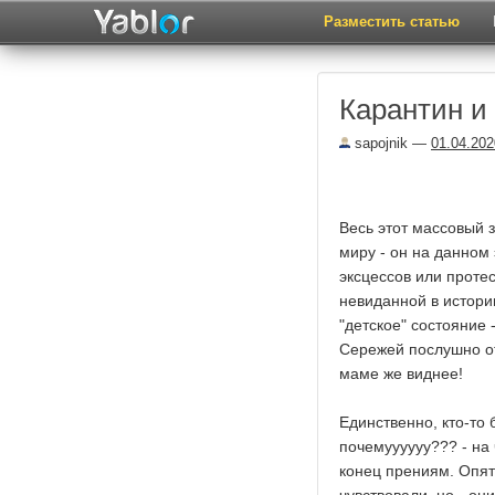
Разместить статью
Карантин и
sapojnik
—
01.04.202
Весь этот массовый 
миру - он на данном
эксцессов или протес
невиданной в истори
"детское" состояние 
Сережей послушно от
маме же виднее!
Единственно, кто-то
почемуууууу??? - на 
конец прениям. Опят