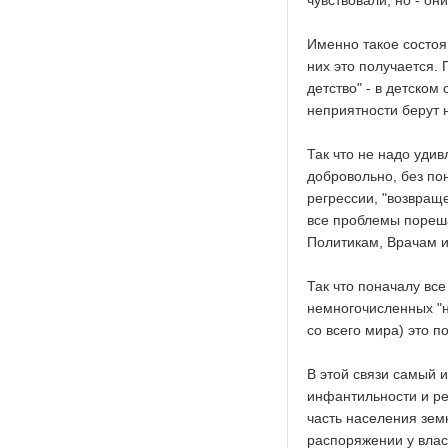
чувствовали, но - он
Именно такое состоя
них это получается. 
детство" - в детском
неприятности берут 
Так что не надо уди
добровольно, без по
регрессии, "возвраще
все проблемы порешаю
Политикам, Врачам и
Так что поначалу все
немногочисленных "н
со всего мира) это п
В этой связи самый и
инфантильности и ре
часть населения зем
распоряжении у вла