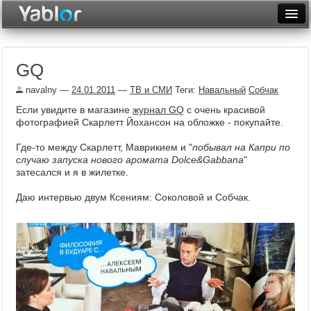
Разместить статью
Войти
GQ
Неделя
navalny
—
24.01.2011
—
ТВ и СМИ
Теги:
Навальный
Собчак
Месяц
Если увидите в магазине
журнал GQ
с очень красивой
фотографией Скарлетт Йохансон на обложке - покупайте.
Рейтинги
Где-то между Скарлетт, Маврикием и "
побывал на Капри по
Архив
случаю запуска нового аромата Dolce&Gabbana
"
затесался и я в жилетке.
Фототоп
Даю интервью двум Ксениям: Соколовой и Собчак.
Видеотоп