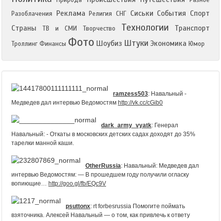
Реклама
Сиськи
События
Спорт
Разоблачения
Религия
СНГ
Технологии
Страны
Транспорт
ТВ и СМИ
Творчество
Фото
Штуки
Шоубиз
Экономика
Троллинг
Финансы
Юмор
ramzess503
:
Навальный -
Медведев дал интервью Ведомостям
http://vk.cc/cGib0
dark_army_vyatk
:
Генерал
Навальный: - Откаты в московских детских садах доходят до 35%
тарелки манной каши.
OtherRussia
:
Навальный: Медведев дал
интервью Ведомостям: — В прошедшем году получили огласку
вопиющие…
http://goo.gl/fb/EQc9V
psuttonx
:
rt forbesrussia Помогите поймать
взяточника. Алексей Навальный — о том, как привлечь к ответу