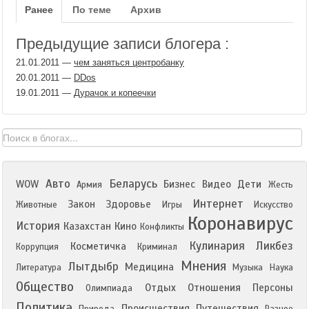
Ранее
По теме
Архив
Предыдущие записи блогера :
21.01.2011
—
чем заняться центробанку
20.01.2011
—
DDos
19.01.2011
—
Дурачок и копеечки
Авто
Беларусь
WOW
Бизнес
Видео
Дети
Армия
Жесть
Интернет
Закон
Здоровье
Животные
Игры
Искусство
Коронавирус
История
Казахстан
Кино
Конфликты
Кулинария
Ликбез
Косметичка
Коррупция
Криминал
Мнения
Лытдыбр
Медицина
Литература
Музыка
Наука
Общество
Отдых
Отношения
Персоны
Олимпиада
Политика
Происшествия
Путешествия
Природа
Разное