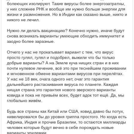
болеющих изолируют. Такие вирусы более энергозатратны,
у них сложнее РНК и вообще им нужно больше энергии для
жизни и размножения. Но в Индии как сказано выше, никто и
никого не лечил.
Нужно ли делать вакцинацию? Конечно нужно, иначе будут
снова возникать варианты умеющие обходить иммунитет и
заодно более заразные.
Отчего у нас не прокатывает вариант с тем, что вирус
просто гулял, гулял и подобрел, выжили что бы только
добрые варианты? А на Земле куча нищих стран и в них
почти нулевое лечение, всё это при теснейшем проживании
и мгновенном обмене вариантами вирусов при перелётах.
У нас не 18 век, очага одного нет, очаг это гарантия
дальнейшего растаскивания вируса по планете. Каждая
нищая страна это гарантия нового зверского варианты
ковида и пока не привьём всех, будет адок тот ещё. Да, мы
глобально живём.
Будь все страны как Китай или США, ковид давно бы потух,
нивелировался бы до уровня гриппа простого. Но когда есть
Африка, Индия и прочие Бразилии, то остаются миллиарды
человек которые будут вечно в себе порождать новые
варианты эпидемии.