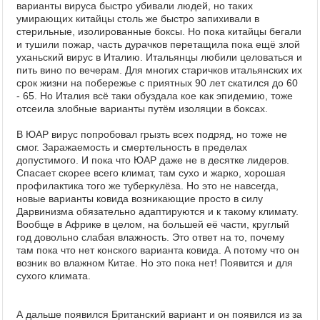
варианты вируса быстро убивали людей, но таких
умирающих китайцы столь же быстро запихивали в
стерильные, изолированные боксы. Но пока китайцы бегали
и тушили пожар, часть дурачков перетащила пока ещё злой
уханьский вирус в Италию. Итальянцы любили целоваться и
пить вино по вечерам. Для многих старичков итальянских их
срок жизни на побережье с приятных 90 лет скатился до 60
- 65. Но Италия всё таки обуздала кое как эпидемию, тоже
отсеила злобные варианты путём изоляции в боксах.
В ЮАР вирус попробовал грызть всех подряд, но тоже не
смог. Заражаемость и смертельность в пределах
допустимого. И пока что ЮАР даже не в десятке лидеров.
Спасает скорее всего климат, там сухо и жарко, хорошая
профилактика того же туберкулёза. Но это не навсегда,
новые варианты ковида возникающие просто в силу
Дарвинизма обязательно адаптируются и к такому климату.
Вообще в Африке в целом, на большей её части, круглый
год довольно слабая влажность. Это ответ на то, почему
там пока что нет конского варианта ковида. А потому что он
возник во влажном Китае. Но это пока нет! Появится и для
сухого климата.
А дальше появился Британский вариант и он появился из за