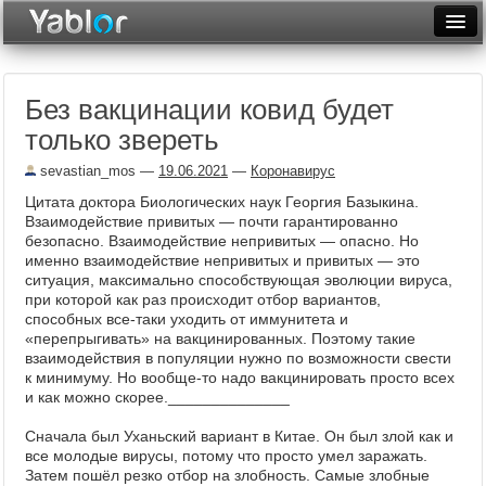
Разместить статью
Войти
Без вакцинации ковид будет
Неделя
только звереть
Месяц
sevastian_mos
—
19.06.2021
—
Коронавирус
Рейтинги
Цитата доктора Биологических наук Георгия Базыкина.
Взаимодействие привитых — почти гарантированно
Архив
безопасно. Взаимодействие непривитых — опасно. Но
именно взаимодействие непривитых и привитых — это
ситуация, максимально способствующая эволюции вируса,
Фототоп
при которой как раз происходит отбор вариантов,
способных все-таки уходить от иммунитета и
Видеотоп
«перепрыгивать» на вакцинированных. Поэтому такие
взаимодействия в популяции нужно по возможности свести
к минимуму. Но вообще-то надо вакцинировать просто всех
и как можно скорее.______________
Сначала был Уханьский вариант в Китае. Он был злой как и
все молодые вирусы, потому что просто умел заражать.
Затем пошёл резко отбор на злобность. Самые злобные