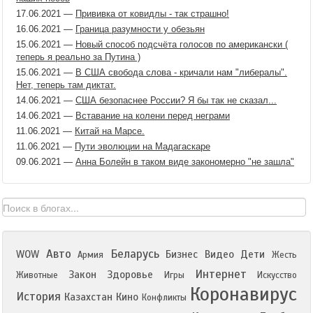
17.06.2021
—
Прививка от ковидлы - так страшно!
16.06.2021
—
Граница разумности у обезьян
15.06.2021
—
Новый способ подсчёта голосов по американски (
теперь я реально за Путина )
15.06.2021
—
В США свобода слова - кричали нам "либералы".
Нет, теперь там диктат.
14.06.2021
—
США безопаснее России? Я бы так не сказал...
14.06.2021
—
Вставание на колени перед неграми
11.06.2021
—
Китай на Марсе.
11.06.2021
—
Пути эволюции на Мадагаскаре
09.06.2021
—
Анна Болейн в таком виде закономерно "не зашла"
Авто
Беларусь
WOW
Бизнес
Видео
Дети
Армия
Жесть
Интернет
Закон
Здоровье
Животные
Игры
Искусство
Коронавирус
История
Казахстан
Кино
Конфликты