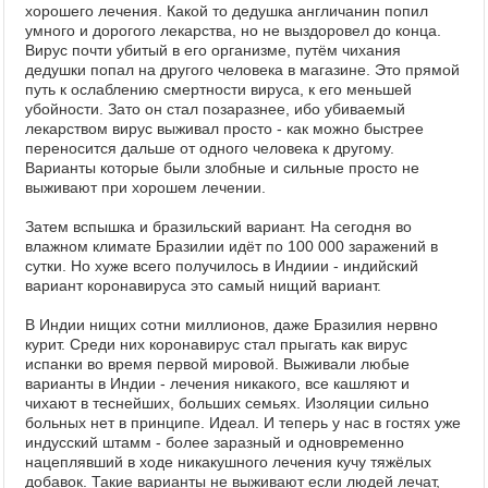
хорошего лечения. Какой то дедушка англичанин попил
умного и дорогого лекарства, но не выздоровел до конца.
Вирус почти убитый в его организме, путём чихания
дедушки попал на другого человека в магазине. Это прямой
путь к ослаблению смертности вируса, к его меньшей
убойности. Зато он стал позаразнее, ибо убиваемый
лекарством вирус выживал просто - как можно быстрее
переносится дальше от одного человека к другому.
Варианты которые были злобные и сильные просто не
выживают при хорошем лечении.
Затем вспышка и бразильский вариант. На сегодня во
влажном климате Бразилии идёт по 100 000 заражений в
сутки. Но хуже всего получилось в Индиии - индийский
вариант коронавируса это самый нищий вариант.
В Индии нищих сотни миллионов, даже Бразилия нервно
курит. Среди них коронавирус стал прыгать как вирус
испанки во время первой мировой. Выживали любые
варианты в Индии - лечения никакого, все кашляют и
чихают в теснейших, больших семьях. Изоляции сильно
больных нет в принципе. Идеал. И теперь у нас в гостях уже
индусский штамм - более заразный и одновременно
нацеплявший в ходе никакушного лечения кучу тяжёлых
добавок. Такие варианты не выживают если людей лечат,