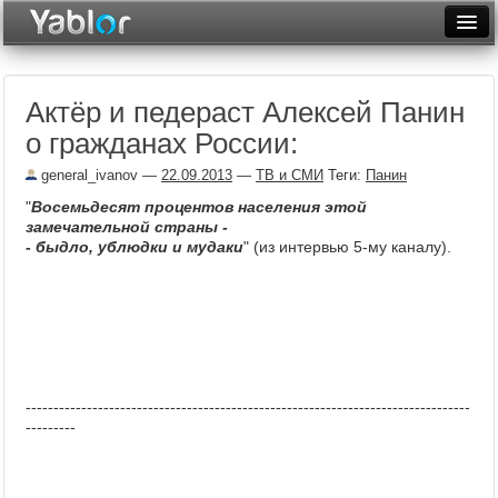
Разместить статью
Войти
Актёр и педераст Алексей Панин
Неделя
о гражданах России:
Месяц
general_ivanov
—
22.09.2013
—
ТВ и СМИ
Теги:
Панин
Рейтинги
"
Восемьдесят процентов населения этой
замечательной страны -
Архив
- быдло, ублюдки и мудаки
" (из интервью 5-му каналу).
Фототоп
Видеотоп
--------------------------------------------------------------------------------
---------