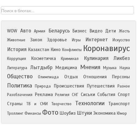
Авто
Беларусь
WOW
Бизнес
Видео
Дети
Армия
Жесть
Интернет
Закон
Здоровье
Животные
Игры
Искусство
Коронавирус
История
Казахстан
Кино
Конфликты
Кулинария
Ликбез
Косметичка
Коррупция
Криминал
Мнения
Лытдыбр
Медицина
Литература
Музыка
Наука
Общество
Отдых
Отношения
Персоны
Олимпиада
Политика
Происшествия
Путешествия
Природа
Разное
Реклама
Сиськи
События
Спорт
Разоблачения
Религия
СНГ
Технологии
Страны
Транспорт
ТВ и СМИ
Творчество
Фото
Штуки
Шоубиз
Экономика
Троллинг
Финансы
Юмор