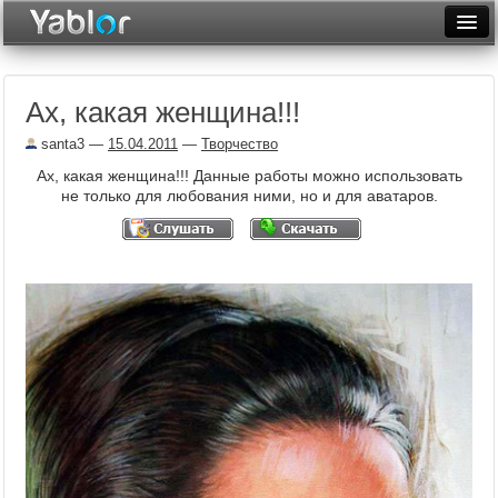
Разместить статью
Войти
Ах, какая женщина!!!
Неделя
santa3
—
15.04.2011
—
Творчество
Месяц
Ах, какая женщина!!! Данные работы можно использовать
не только для любования ними, но и для аватаров.
Рейтинги
Архив
Фототоп
Видеотоп