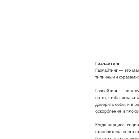
Газлайтинг
Газлайтинг — это ма
типичными фразами: 
Газлайтинг — пожалу
на то, чтобы исказит
доверять себе, и в 
оскорбления и плох
Когда нарцисс, социо
становитесь на его 
борются две неприми