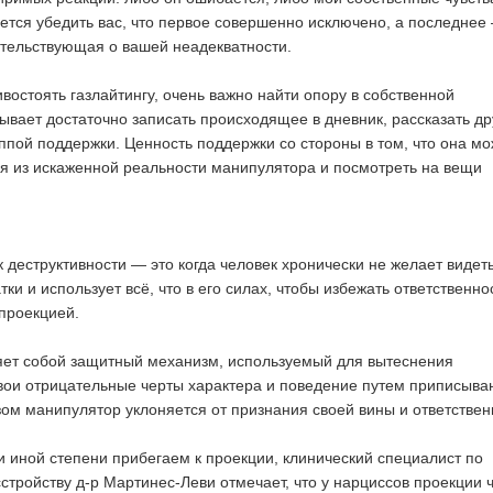
тся убедить вас, что первое совершенно исключено, а последнее
етельствующая о вашей неадекватности.
востоять газлайтингу, очень важно найти опору в собственной
бывает достаточно записать происходящее в дневник, рассказать д
уппой поддержки. Ценность поддержки со стороны в том, что она мо
я из искаженной реальности манипулятора и посмотреть на вещи
 деструктивности — это когда человек хронически не желает видет
ки и использует всё, что в его силах, чтобы избежать ответственно
 проекцией.
яет собой защитный механизм, используемый для вытеснения
свои отрицательные черты характера и поведение путем приписыва
зом манипулятор уклоняется от признания своей вины и ответствен
ли иной степени прибегаем к проекции, клинический специалист по
стройству д-р Мартинес-Леви отмечает, что у нарциссов проекции 