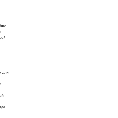
обще
х
шей
я для
о.
ый
гда