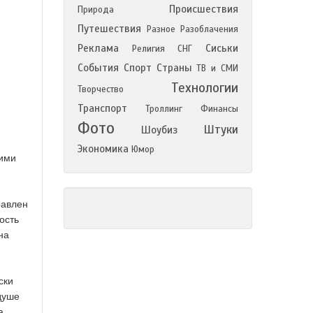
Происшествия
Природа
Путешествия
Разное
Разоблачения
Реклама
Сиськи
Религия
СНГ
События
Спорт
Страны
ТВ и СМИ
Технологии
Творчество
Транспорт
Троллинг
Финансы
Фото
Штуки
Шоубиз
Экономика
Юмор
кими
равлен
ость
на
ски
душе
а.