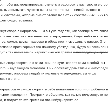
о, чтобы дискредитировать, отвлечь и расстроить вас, увести в стор
вить испытывать чувство вины за то, что вы — живой человек с
 чувствами, которые смеют отличаться от их собственных. В их гл
ашем существовании.
нут спора с нарциссом — и вы уже гадаете, как вообще в это ввяза
или несогласие с его нелепым утверждением, будто небо — красно
тво, семья, друзья, карьера и образ жизни смешаны с грязью. Это
согласие противоречит его ложному убеждению, будто он всесилен 
дит к так называемой нарциссической травме
и последующей трав
ые люди спорят не с вами, они, по сути, спорят сами с собой, вы 
гого, изнуряющего монолога. Они обожают драматизм и живут ради
ргумент, опровергающий их нелепые утверждения, вы лишь
шек в огонь.
нарциссов — лучше скормите себе понимание того, что проблема н
тельном поведении. Прекратите общение, как только почувствуете п
, и потратьте это время на что-нибудь приятное.