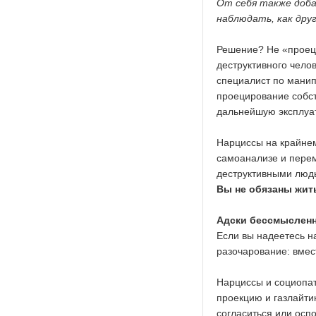
От себя также доба
наблюдать, как друг
Решение? Не «проеци
деструктивного чело
специалист по манип
проецирование собст
дальнейшую эксплуа
Нарциссы на крайнем
самоанализе и перем
деструктивными людь
Вы не обязаны жит
Адски бессмыслен
Если вы надеетесь н
разочарование: вмес
Нарциссы и социопат
проекцию и газлайтинг
согласиться или оспо