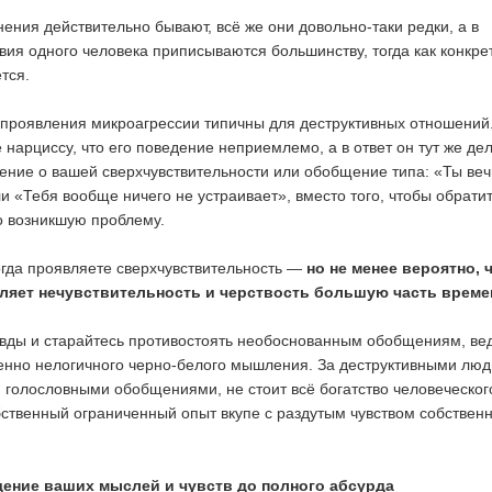
ения действительно бывают, всё же они довольно-таки редки, а в
вия одного человека приписываются большинству, тогда как конкре
тся.
проявления микроагрессии типичны для деструктивных отношений.
 нарциссу, что его поведение неприемлемо, а в ответ он тут же де
ение о вашей сверхчувствительности или обобщение типа: «Ты ве
и «Тебя вообще ничего не устраивает», вместо того, чтобы обрати
о возникшую проблему.
огда проявляете сверхчувствительность —
но не менее вероятно, 
ляет нечувствительность и черствость большую часть време
авды и старайтесь противостоять необоснованным обобщениям, вед
нно нелогичного черно-белого мышления. За деструктивными люд
голословными обобщениями, не стоит всё богатство человеческог
ственный ограниченный опыт вкупе с раздутым чувством собствен
ение ваших мыслей и чувств до полного абсурда