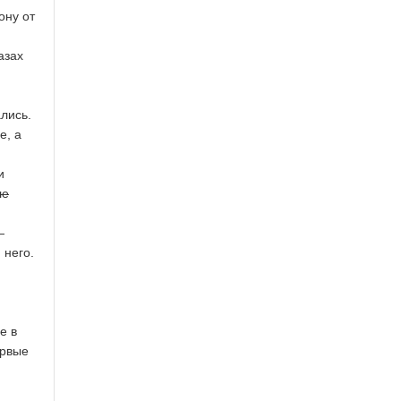
ону от
азах
лись.
е, а
и
ле
—
 него.
е в
ервые