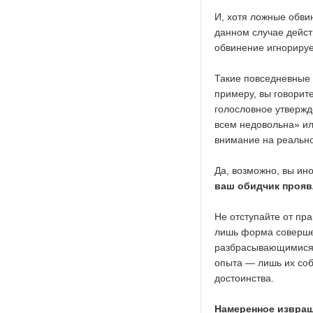
И, хотя ложные обвин
данном случае дейст
обвинение игнорируе
Такие повседневные 
примеру, вы говорите
голословное утвержд
всем недовольна» ил
внимание на реальн
Да, возможно, вы ин
ваш обидчик прояв
Не отступайте от пр
лишь форма соверше
разбрасывающимися 
опыта — лишь их соб
достоинства.
Намеренное извращ