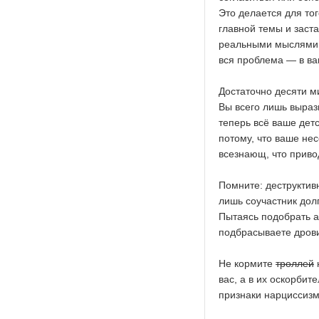
Это делается для тог
главной темы и заста
реальными мыслями и
вся проблема — в в
Достаточно десяти ми
Вы всего лишь выраз
теперь всё ваше детс
потому, что ваше не
всезнающ, что приво
Помните: деструктивн
лишь соучастник дол
Пытаясь подобрать а
подбрасываете дрови
Не кормите
троллей
вас, а в их оскорби
признаки нарциссизма