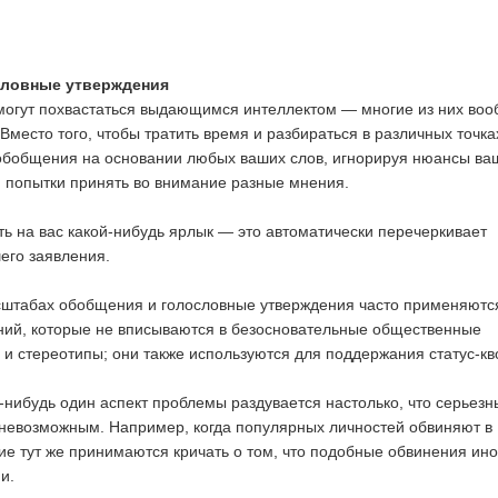
словные утверждения
могут похвастаться выдающимся интеллектом — многие из них во
Вместо того, чтобы тратить время и разбираться в различных точка
 обобщения на основании любых ваших слов, игнорируя нюансы ва
 попытки принять во внимание разные мнения.
ь на вас какой-нибудь ярлык — это автоматически перечеркивает
его заявления.
сштабах обобщения и голословные утверждения часто применяютс
ний, которые не вписываются в безосновательные общественные
 и стереотипы; они также используются для поддержания статус-кв
-нибудь один аспект проблемы раздувается настолько, что серьезн
 невозможным. Например, когда популярных личностей обвиняют в
ие тут же принимаются кричать о том, что подобные обвинения ино
и.