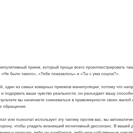
нипулятивный прием, который проще всего проиллюстрировать та
«Не было такого», «Тебе показалось» и «Ты с ума сошла?».
й, один из самых коварных приемов манипуляции, потому что нап
ь и подорвать ваше чувство реальности; он разъедает вашу способн
результате вы начинаете сомневаться в правомерности своих жалоб 
ое обращение.
пат или психопат использует эту тактику против вас, вы автоматиче
сторону, чтобы уладить возникший когнитивный диссонанс. В вашей 
римых реакции: либо он ошибается, либо мои собственные чувств