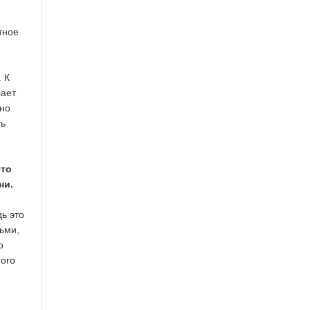
тное
 К
лает
чно
ть
что
ни.
ь это
ьми,
о
ного