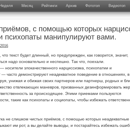
Неделя
Месяц
Рейтинги
Архив
Фототоп
Видеотоп
 приёмов, с помощью которых нарцис
и психопаты манипулируют вами.
.2016
что текст будет длинный, но предупрежден, как говорится, значит,
ться надо основательно и неспешно. Так что, поехали.
— носители злокачественного нарциссизма, психопатии и
 — часто демонстрируют неадекватное поведение в отношениях, в
ируя, унижая и обижая своих партнеров или партнерш, родных и бли
жество отвлекающих маневров, призванных дезинформировать жер
тветственность за происходящее. Этими приемами пользуются
ости, такие как психопаты и социопаты, чтобы избежать ответствен
тка не слишком чистых приёмов, с помощью которых неадекватные
ыкают им рот, а вы делайте выводы, и постарайтесь избежать ошиб