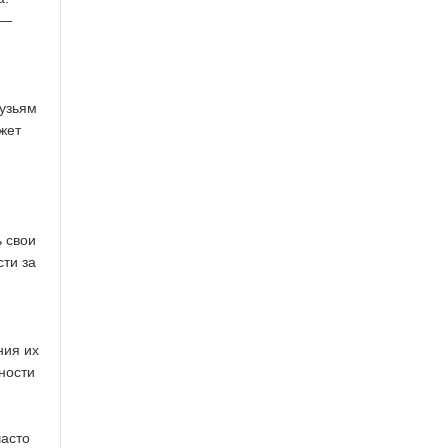
 —
рузьям
жет
ь свои
сти за
ния их
ности
часто