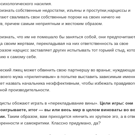
сихологического насилия.
признать собственные недостатки, изъяны и проступки,нарциссы и
ают сваливать свои собственные пороки на своих ничего не
в, причем самым неприятным и жестоким образом.
признать, что им не помешало бы заняться собой, они предпочитаю
да своим жертвам, перекладывая на них ответственность за свое
разом нарцисс заставляет других испытывать тот горький стыд, кот
ию к самому себе.
ческий лжец может обвинить свою партнершу во вранье; нуждающа
своего мужа «прилипчивым» в попытке выставить зависимым именн
ет назвать начальника неэффективным, чтобы избежать правдивог
нной производительности.
исты обожают играть в «перекладывание вины».
Цели игры: они
оигрываете, итог — вы или весь мир в целом виноваты во вс
ми.
Таким образом, вам приходится нянчить их хрупкое эго, а в отв
еренности и самокритики. Классно придумано, да?