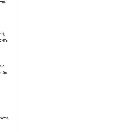
бят
0),
рить
и с
себя.
ости,