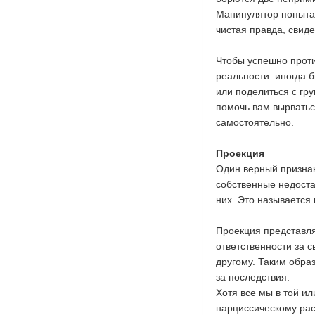
Манипулятор попытае
чистая правда, свид
Чтобы успешно проти
реальности: иногда 
или поделиться с гр
помочь вам вырватьс
самостоятельно.
Проекция
Один верный признак
собственные недостат
них. Это называется
Проекция представл
ответственности за 
другому. Таким обра
за последствия.
Хотя все мы в той и
нарциссическому рас