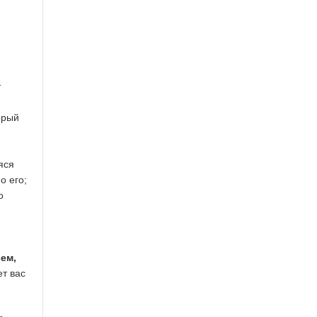
т
орый
яся
о его;
о
ем,
ет вас