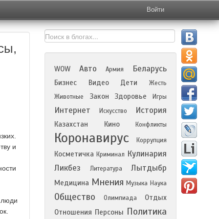
Войти
сы,
Авто
Беларусь
WOW
Армия
Бизнес
Видео
Дети
Жесть
Закон
Здоровье
Животные
Игры
Интернет
История
Искусство
Казахстан
Кино
Конфликты
Коронавирус
зких.
Коррупция
тву и
Кулинария
Косметичка
Криминал
Ликбез
Лытдыбр
ности
Литература
Мнения
Медицина
Музыка
Наука
Общество
Отдых
Олимпиада
 люди
Политика
ок.
Отношения
Персоны