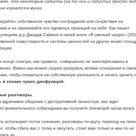
влю, что некоторые садисты (на то они и садисты) просто лю
ие корчатся в муках.
руйте» собственное чувство сострадания или сочувствия на
века и не принимайте его ядовитых проекций на себя. Как пишет
уляциям д-р Джордж Саймон в своей книге «В овечьей шкуре» (201
венной совестливости и системы ценностей на других может поощ
тацию.
 конце спектра, как правило, совершенно не заинтересованы в
енах. Важно как можно скорее разорвать всякие отношения и связ
ми, чтобы опереться на собственную реальность и начать ценить 
ь в клоаке чужих дисфункций.
ные разговоры.
а вдумчивое общение с деструктивной личностью, вас ждет
то внимательного собеседника вы получите эпический засор мозга.
ы используют поток сознания, разговоры по кругу, переход на личн
, чтобы сбить вас с толку и запутать, стоит вам только в чем-то не
рить их.