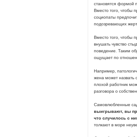
становятся формой п
Вместо того, чтобы 
социопаты предпочит
подозревающих жерт
Вместо того, чтобы 
внушать чувство сты
поведение. Таким об
ощущает по отношен
Например, патологи
жена может назвать 
плохой работник мож
разговора о собстве
Самовлюбленные сад
выигрывают, вы пр
что случилось с ни
толкают в море неув