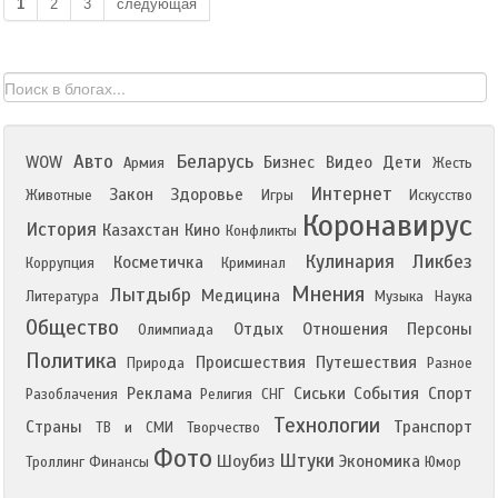
1
2
3
следующая
Авто
Беларусь
WOW
Бизнес
Видео
Дети
Армия
Жесть
Интернет
Закон
Здоровье
Животные
Игры
Искусство
Коронавирус
История
Казахстан
Кино
Конфликты
Кулинария
Ликбез
Косметичка
Коррупция
Криминал
Мнения
Лытдыбр
Медицина
Литература
Музыка
Наука
Общество
Отдых
Отношения
Персоны
Олимпиада
Политика
Происшествия
Путешествия
Природа
Разное
Реклама
Сиськи
События
Спорт
Разоблачения
Религия
СНГ
Технологии
Страны
Транспорт
ТВ и СМИ
Творчество
Фото
Штуки
Шоубиз
Экономика
Троллинг
Финансы
Юмор