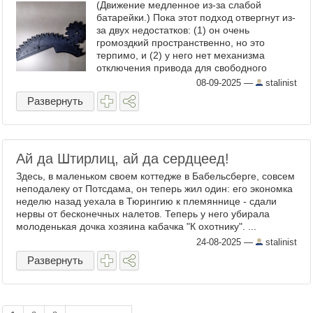
(Движение медленное из-за слабой
батарейки.) Пока этот подход отвергнут из-
за двух недостатков: (1) он очень
громоздкий пространственно, но это
терпимо, и (2) у него нет механизма
отключения привода для свободного
движения; если пользователь захочет
08-09-2025
—
stalinist
двигать крышку вручную -- это приведёт ...
Развернуть
Ай да Штирлиц, ай да сердцеед!
Здесь, в маленьком своем коттедже в Бабельсберге, совсем
неподалеку от Потсдама, он теперь жил один: его экономка
неделю назад уехала в Тюрингию к племяннице - сдали
нервы от бесконечных налетов. Теперь у него убирала
молоденькая дочка хозяина кабачка "К охотнику". ...
24-08-2025
—
stalinist
Развернуть