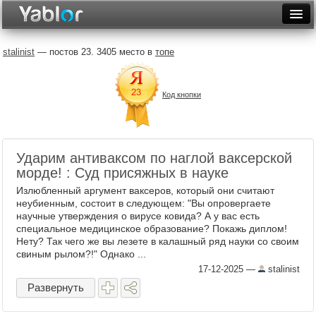
Разместить статью
Войти
stalinist
— постов 23. 3405 место в
топе
Неделя
Код кнопки
Месяц
Рейтинги
Архив
Ударим антиваксом по наглой ваксерской
морде! : Суд присяжных в науке
Фототоп
Излюбленный аргумент ваксеров, который они считают
неубиенным, состоит в следующем: "Вы опровергаете
Видеотоп
научные утверждения о вирусе ковида? А у вас есть
специальное медицинское образование? Покажь диплом!
Нету? Так чего же вы лезете в калашный ряд науки со своим
свиным рылом?!" Однако ...
17-12-2025
—
stalinist
Развернуть