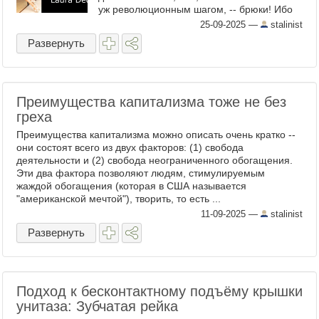
уж революционным шагом, -- брюки! Ибо
платье/юбка -- многовековой анахронизм,
25-09-2025
—
stalinist
не имеющий в наши ...
Развернуть
Преимущества капитализма тоже не без
греха
Преимущества капитализма можно описать очень кратко --
они состоят всего из двух факторов: (1) свобода
деятельности и (2) свобода неограниченного обогащения.
Эти два фактора позволяют людям, стимулируемым
жаждой обогащения (которая в США называется
"американской мечтой"), творить, то есть ...
11-09-2025
—
stalinist
Развернуть
Подход к бесконтактному подъёму крышки
унитаза: Зубчатая рейка