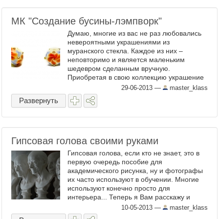
МК "Создание бусины-лэмпворк"
Думаю, многие из вас не раз любовались
невероятными украшениями из
муранского стекла. Каждое из них –
неповторимо и является маленьким
шедевром сделанным вручную.
Приобретая в свою коллекцию украшение
из авторского стекла, Вы становитесь
29-06-2013
—
master_klass
обладателем уникальной вещи,
Развернуть
заключающей частицу ...
Гипсовая голова своими руками
Гипсовая голова, если кто не знает, это в
первую очередь пособие для
академического рисунка, ну и фотографы
их часто используют в обучении. Многие
используют конечно просто для
интерьера... Теперь я Вам расскажу и
покажу как они рождаются... Многие люди
10-05-2013
—
master_klass
думают, что их лепят из ...