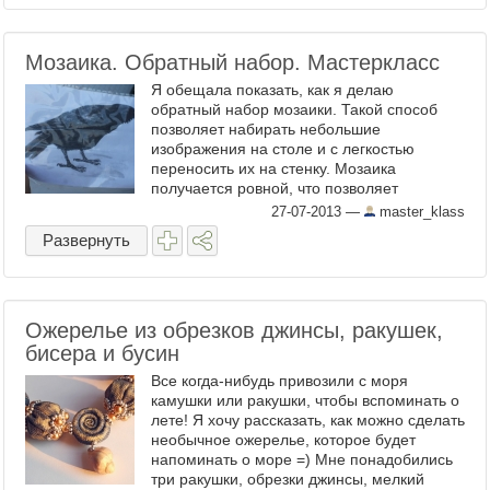
Мозаика. Обратный набор. Мастеркласс
Я обещала показать, как я делаю
обратный набор мозаики. Такой способ
позволяет набирать небольшие
изображения на столе и с легкостью
переносить их на стенку. Мозаика
получается ровной, что позволяет
использовать плитку разной толщины и
27-07-2013
—
master_klass
фактуры. Таким способом я делала моих
Развернуть
улиток . ...
Ожерелье из обрезков джинсы, ракушек,
бисера и бусин
Все когда-нибудь привозили с моря
камушки или ракушки, чтобы вспоминать о
лете! Я хочу рассказать, как можно сделать
необычное ожерелье, которое будет
напоминать о море =) Мне понадобились
три ракушки, обрезки джинсы, мелкий