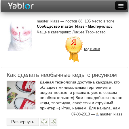
Разместить статью
Войти
master_klass
— постов 88. 105 место в
топе
Сообщество master_klass - Мастер-класс
Неделя
Чаще в категориях:
Ликбез
Творчество
Месяц
Код кнопки
Рейтинги
Архив
Как сделать необычные кеды с рисунком
Фототоп
Данная технология доступна каждому, кто
Видеотоп
обладает минимальным терпением и
аккуратностью, и рисовать уметь совсем
не обязательно =) Вам понадобятся только
кеды, эпоксидка, салфетки и струйный
принтер =) Итак, начнем! Для начала, нам
нужны кеды и рисунок, который мы хотим
07-08-2013
—
master_klass
на них ...
Развернуть