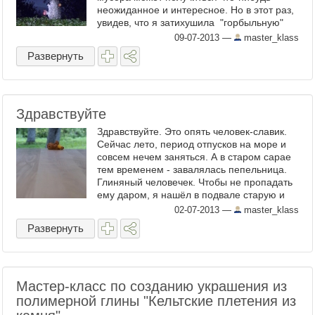
неожиданное и интересное. Но в этот раз,
увидев, что я затихушила "горбыльную"
доску и пучок ржавой проволоки, ...
09-07-2013
—
master_klass
Развернуть
Здравствуйте
Здравствуйте. Это опять человек-славик.
Сейчас лето, период отпусков на море и
совсем нечем заняться. А в старом сарае
тем временем - завалялась пепельница.
Глиняный человечек. Чтобы не пропадать
ему даром, я нашёл в подвале старую и
прожжённую доску. На всякий случай
02-07-2013
—
master_klass
сделал запрос на ...
Развернуть
Мастер-класс по созданию украшения из
полимерной глины "Кельтские плетения из