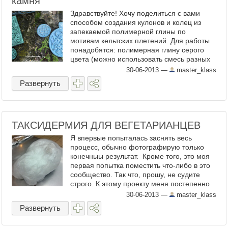
камня"
Здравствуйте! Хочу поделиться с вами
способом создания кулонов и колец из
запекаемой полимерной глины по
мотивам кельтских плетений. Для работы
понадобятся: полимерная глину серого
цвета (можно использовать смесь разных
оттенков серого и не смешивать цвета до
30-06-2013
—
master_klass
однородности); ...
Развернуть
ТАКСИДЕРМИЯ ДЛЯ ВЕГЕТАРИАНЦЕВ
Я впервые попыталась заснять весь
процесс, обычно фотографирую только
конечныы результат. Кроме того, это моя
первая попытка поместить что-либо в это
сообщество. Так что, прошу, не судите
строго. К этому проекту меня постепенно
привело несколько событий. Первое, я
30-06-2013
—
master_klass
увидела головы ...
Развернуть