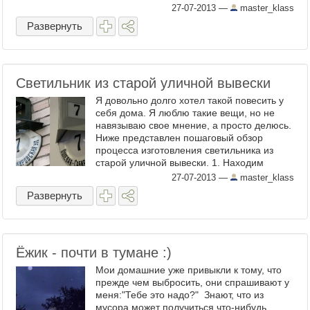
серебряный бисер, золотые бусины и
27-07-2013
—
master_klass
краски (золотая акриловая и ...
Развернуть
Светильник из старой уличной вывески
Я довольно долго хотел такой повесить у
себя дома. Я люблю такие вещи, но не
навязываю свое мнение, а просто делюсь.
Ниже представлен пошаговый обзор
процесса изготовления светильника из
старой уличной вывески. 1. Находим
красивую старую вывеску Договариваемся
27-07-2013
—
master_klass
с владельцами ...
Развернуть
Ёжик - почти в тумане :)
Мои домашние уже привыкли к тому, что
прежде чем выбросить, они спрашивают у
меня:"Тебе это надо?" Знают, что из
мусора может получиться что-нибудь