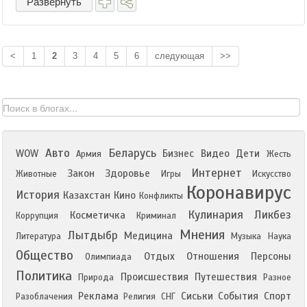
Развернуть
<
1
2
3
4
5
6
следующая
>>
Авто
Беларусь
WOW
Бизнес
Видео
Дети
Армия
Жесть
Интернет
Закон
Здоровье
Животные
Игры
Искусство
Коронавирус
История
Казахстан
Кино
Конфликты
Кулинария
Ликбез
Косметичка
Коррупция
Криминал
Мнения
Лытдыбр
Медицина
Литература
Музыка
Наука
Общество
Отдых
Отношения
Персоны
Олимпиада
Политика
Происшествия
Путешествия
Природа
Разное
Реклама
Сиськи
События
Спорт
Разоблачения
Религия
СНГ