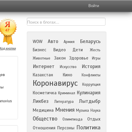
Войти
Авто
Беларусь
WOW
Армия
Код кнопки
Бизнес
Видео
Дети
Жесть
Закон
Здоровье
Животные
Игры
Интернет
История
Искусство
дев
Казахстан
Кино
Конфликты
Коронавирус
Коррупция
мы
Кулинария
Косметичка
Криминал
Ликбез
Лытдыбр
nuvius
Литература
Мнения
Медицина
Музыка
Наука
Общество
Отдых
Олимпиада
Политика
Отношения
Персоны