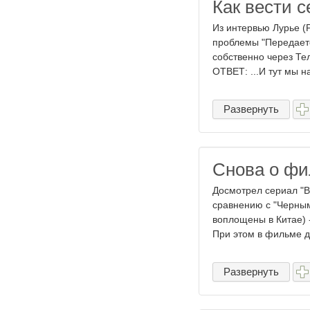
Как вести 
Из интервью Лурье (
проблемы "Передается
собственно через Тел
ОТВЕТ: ...И тут мы на
Развернуть
Снова о фи
Досмотрел сериал "В
сравнению с "Черным
воплощены в Китае) -
При этом в фильме до
Развернуть