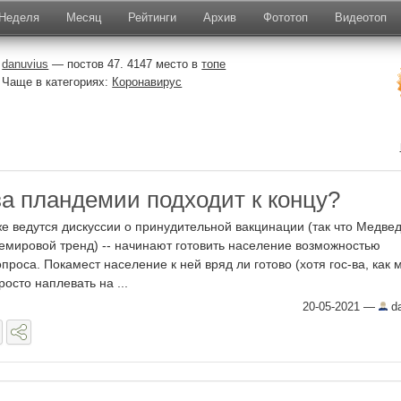
Неделя
Месяц
Рейтинги
Архив
Фототоп
Видеотоп
danuvius
— постов 47. 4147 место в
топе
Чаще в категориях:
Коронавирус
а пландемии подходит к концу?
же ведутся дискуссии о принудительной вакцинации (так что Медве
мировой тренд) -- начинают готовить население возможностью
проса. Покамест население к ней вряд ли готово (хотя гос-ва, как 
росто наплевать на ...
20-05-2021
—
da