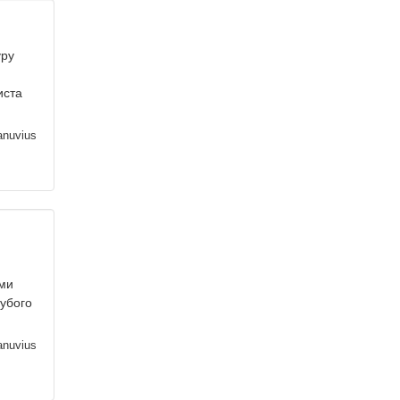
уру
иста
nuvius
ими
лубого
nuvius