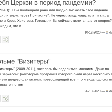
себя Церкви в период пандемии?
РПАЦ): + Вы пообещали рано или поздно высказать свое видение
 ли вирус через Причастие". Не через лжицу, чашу, плат и т.п., а
о и Кровь Христовы. Готовы ли Вы сейчас ответить на этот вопрос?
ходим, что в ...
10-12-2020
—
da
льме "Визитеры"
изитеры" (2009-2011), хотелось бы поделиться мнением. Даже по
 зеркалом" (некоторые прозрения которого были через несколько 
 это шедевр фантастики, превосходящий все, что я видел до сих п
статочно тем, ...
26-10-2020
—
da