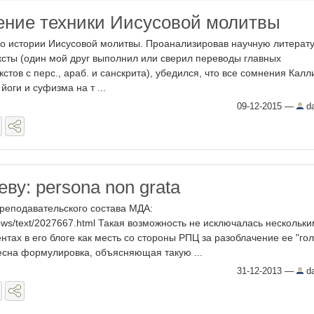
ние техники Иисусовой молитвы
по истории Иисусовой молитвы. Проанализировав научную литерат
ексты (один мой друг выполнил или сверил переводы главных
стов с перс., араб. и санскрита), убедился, что все сомнения Калл
йоги и суфизма на т ...
09-12-2015
—
da
ву: persona non grata
преподавательского состава МДА:
ews/text/2027667.html Такая возможность не исключалась нескольк
тах в его блоге как месть со стороны РПЦ за разоблачение ее "го
есна формулировка, объясняющая такую ...
31-12-2013
—
da