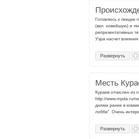
Происхожде
Готовлюсь к лекции 
(вкл. новейшую) и т
репрезентативных тек
Уэра насчет влияния 
Развернуть
Месть Курае
Кураев отчислен из 
http://www.mpda.ru/n
днями ранее в коммен
лобби". Очень интер
Развернуть