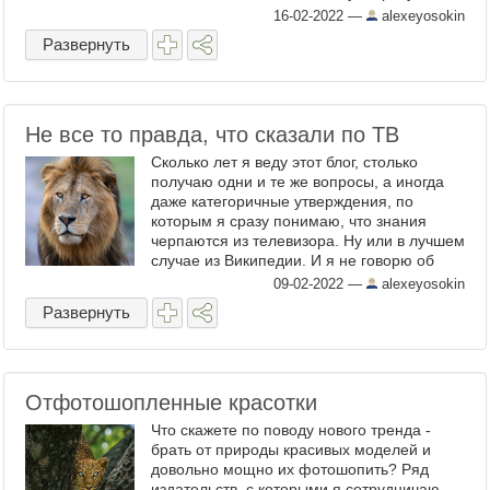
встретите в Африке юного льва со
16-02-2022
—
alexeyosokin
шрамами на морде, есть вероятность, ...
Развернуть
Не все то правда, что сказали по ТВ
Сколько лет я веду этот блог, столько
получаю одни и те же вопросы, а иногда
даже категоричные утверждения, по
которым я сразу понимаю, что знания
черпаются из телевизора. Ну или в лучшем
случае из Википедии. И я не говорю об
упоротых диванных экспертах. На них я, к
09-02-2022
—
alexeyosokin
счастью, не обращаю ...
Развернуть
Отфотошопленные красотки
Что скажете по поводу нового тренда -
брать от природы красивых моделей и
довольно мощно их фотошопить? Ряд
издательств, с которыми я сотрудничаю,