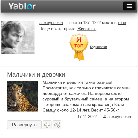
Разместить статью
Войти
alexeyosokin
— постов 137. 1222 место в
топе
Чаще в категориях:
Животные
Неделя
Месяц
Код кнопки
Рейтинги
Архив
Мальчики и девочки
Фототоп
Мальчики и девочки такие разные!
Посмотрите, как сильно отличаются самцы
Видеотоп
леопарда от самочек. На первом фото –
суровый и брутальный самец, а на втором
– хорошо знакомая вам красавица Кали.
Самцу около 12-14 лет. Весит 45-50кг.
Самочке на момент съемок было 6 лет.
17-11-2022
—
alexeyosokin
Вес до 30кг. Что ...
Развернуть