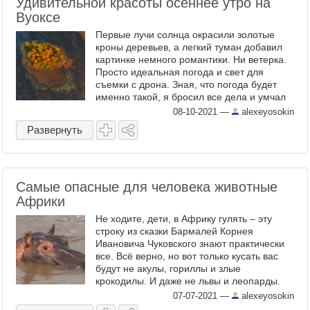
Удивительной красоты осеннее утро на
Вуоксе
Первые лучи солнца окрасили золотые
кроны деревьев, а легкий туман добавил
картинке немного романтики. Ни ветерка.
Просто идеальная погода и свет для
съемки с дрона. Зная, что погода будет
именно такой, я бросил все дела и умчал
на север Ленинградской области в район
08-10-2021
—
alexeyosokin
озера Вуокса, ...
Развернуть
Самые опасные для человека животные
Африки
Не ходите, дети, в Африку гулять – эту
строку из сказки Бармалей Корнея
Ивановича Чуковского знают практически
все. Всё верно, но вот только кусать вас
будут не акулы, гориллы и злые
крокодилы. И даже не львы и леопарды.
Вы, наверное, удивитесь, но совсем не
07-07-2021
—
alexeyosokin
хищники представляют ...