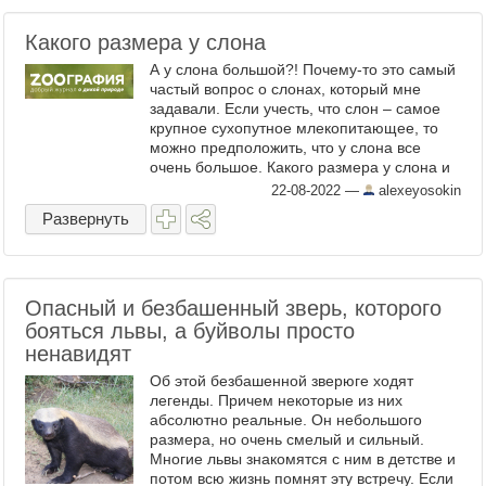
Какого размера у слона
А у слона большой?! Почему-то это самый
частый вопрос о слонах, который мне
задавали. Если учесть, что слон – самое
крупное сухопутное млекопитающее, то
можно предположить, что у слона все
очень большое. Какого размера у слона и
другие интересные факты в коротком
22-08-2022
—
alexeyosokin
видео от Зоография ТВ ...
Развернуть
Опасный и безбашенный зверь, которого
бояться львы, а буйволы просто
ненавидят
Об этой безбашенной зверюге ходят
легенды. Причем некоторые из них
абсолютно реальные. Он небольшого
размера, но очень смелый и сильный.
Многие львы знакомятся с ним в детстве и
потом всю жизнь помнят эту встречу. Если