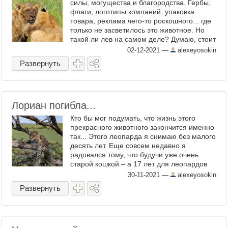
силы, могущества и благородства. Гербы,
флаги, логотипы компаний, упаковка
товара, реклама чего-то роскошного... где
только не засветилось это животное. Но
такой ли лев на самом деле? Думаю, стоит
открыть глаза на настоящего льва... В
02-12-2021
—
alexeyosokin
природе ...
Развернуть
Лориан погибла...
Кто бы мог подумать, что жизнь этого
прекрасного животного закончится именно
так... Этого леопарда я снимаю без малого
десять лет. Еще совсем недавно я
радовался тому, что будучи уже очень
старой кошкой – а 17 лет для леопардов
возраст более чем почтенный – Лориан
30-11-2021
—
alexeyosokin
родила котенка. Правда, ...
Развернуть