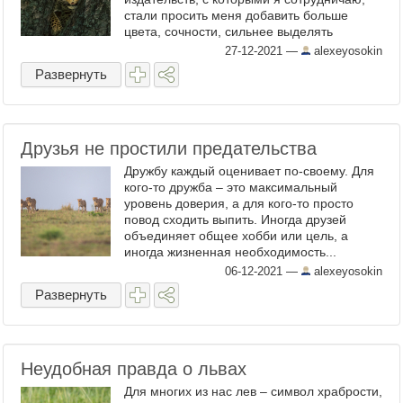
стали просить меня добавить больше
цвета, сочности, сильнее выделять
моделей, делать их глаза более
27-12-2021
—
alexeyosokin
выразительными... При этом раньше я
Развернуть
чаще ...
Друзья не простили предательства
Дружбу каждый оценивает по-своему. Для
кого-то дружба – это максимальный
уровень доверия, а для кого-то просто
повод сходить выпить. Иногда друзей
объединяет общее хобби или цель, а
иногда жизненная необходимость...
Помните, я рассказывал вам про коалицию
06-12-2021
—
alexeyosokin
гепардов "Пять мушкетеров" – ...
Развернуть
Неудобная правда о львах
Для многих из нас лев – символ храбрости,