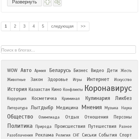
Развернуть
1
2
3
4
5
следующая
>>
Авто
Беларусь
WOW
Бизнес
Видео
Дети
Армия
Жесть
Интернет
Закон
Здоровье
Животные
Игры
Искусство
Коронавирус
История
Казахстан
Кино
Конфликты
Кулинария
Ликбез
Косметичка
Коррупция
Криминал
Мнения
Лытдыбр
Медицина
Литература
Музыка
Наука
Общество
Отдых
Отношения
Персоны
Олимпиада
Политика
Происшествия
Путешествия
Природа
Разное
Реклама
Сиськи
События
Спорт
Разоблачения
Религия
СНГ