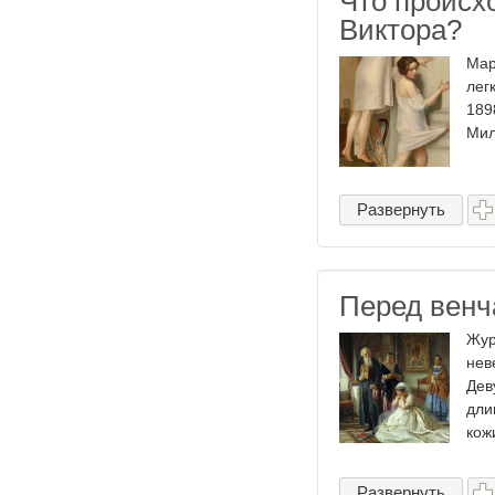
Что происх
Виктора?
Мар
лег
189
Мил
Развернуть
Перед венч
Жур
нев
Дев
дли
кожи
Развернуть