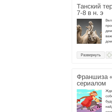
Танский те
7-8 в н. э
Вел
про
дем
важ
дом
Развернуть
Франшиза «
сериалом
Жде
соб
буд
най
сост