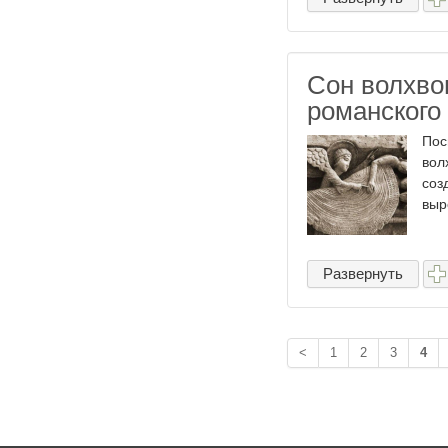
Сон волхво
романского
Пос
вол
соз
выр
Развернуть
<
1
2
3
4