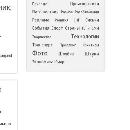
Происшествия
Природа
ник,
Путешествия
Разное
Разоблачения
Реклама
Сиськи
Религия
СНГ
События
Спорт
Страны
ТВ и СМИ
Технологии
ь
Творчество
Транспорт
Троллинг
Финансы
Фото
Штуки
Шоубиз
tanjand
Экономика
Юмор
м
ы
емьера