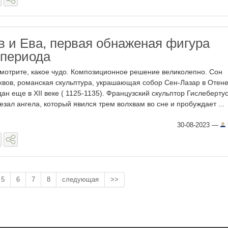
в и Ева, первая обнаженая фигура
 периода
мотрите, какое чудо. Композиционное решение великолепно. Сон
хвов, романская скульптура, украшающая собор Сен-Лазар в Отене
дан еще в XII веке ( 1125-1135). Французский скульптор Гислеберту
езал ангела, который явился трем волхвам во сне и пробуждает ...
30-08-2023
—
5
6
7
8
следующая
>>