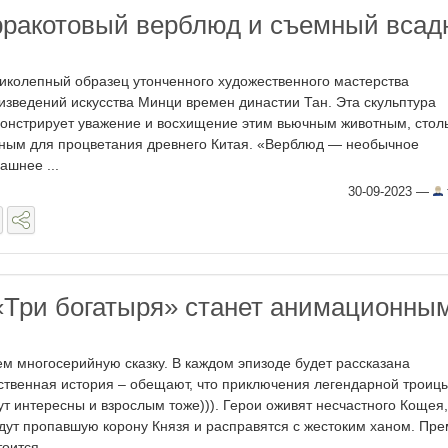
рракотовый верблюд и съемный всад
иколепный образец утонченного художественного мастерства
изведений искусства Минци времен династии Тан. Эта скульптура
онстрирует уважение и восхищение этим вьючным животным, стол
ным для процветания древнего Китая. «Верблюд — необычное
ашнее ...
30-09-2023
—
Три богатыря» станет анимационны
м многосерийную сказку. В каждом эпизоде будет рассказана
ственная история – обещают, что приключения легендарной троиц
ут интересны и взрослым тоже))). Герои оживят несчастного Кощея,
дут пропавшую корону Князя и расправятся с жестоким ханом. Пр
оится ...