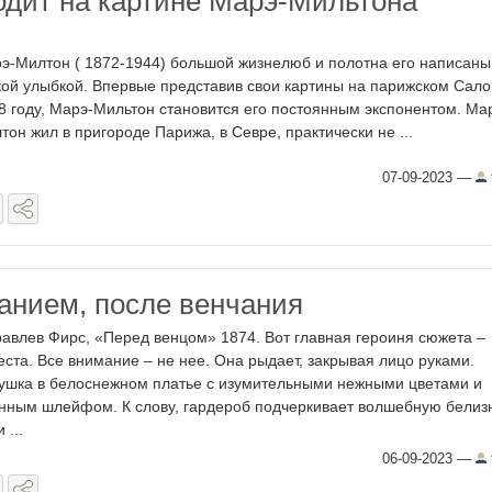
одит на картине Марэ-Мильтона
э-Милтон ( 1872-1944) большой жизнелюб и полотна его написаны
кой улыбкой. Впервые представив свои картины на парижском Сало
8 году, Марэ-Мильтон становится его постоянным экспонентом. Ма
тон жил в пригороде Парижа, в Севре, практически не ...
07-09-2023
—
анием, после венчания
авлев Фирс, «Перед венцом» 1874. Вот главная героиня сюжета –
еста. Все внимание – не нее. Она рыдает, закрывая лицо руками.
ушка в белоснежном платье с изумительными нежными цветами и
нным шлейфом. К слову, гардероб подчеркивает волшебную белиз
 ...
06-09-2023
—