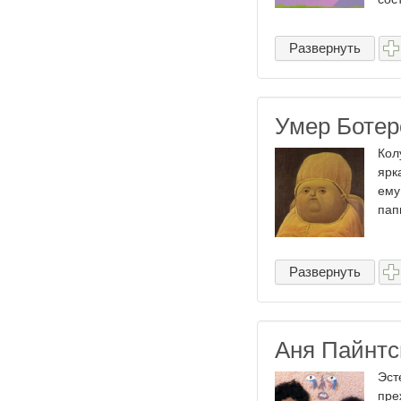
Развернуть
Умер Ботер
Кол
ярк
ему
пап
Развернуть
Аня Пайнтс
Эст
пре