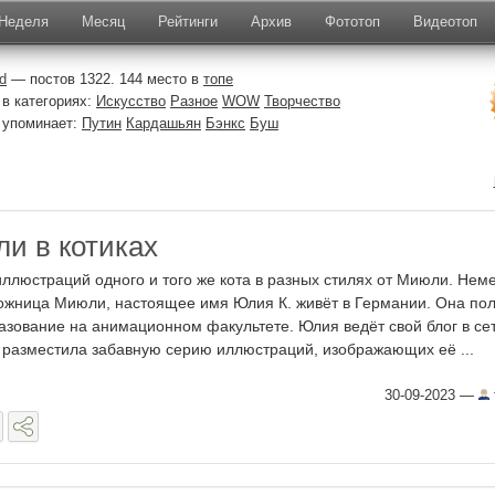
Неделя
Месяц
Рейтинги
Архив
Фототоп
Видеотоп
d
— постов 1322. 144 место в
топе
в категориях:
Искусство
Разное
WOW
Творчество
 упоминает:
Путин
Кардашьян
Бэнкс
Буш
ли в котиках
иллюстраций одного и того же кота в разных стилях от Миюли. Нем
ожница Миюли, настоящее имя Юлия К. живёт в Германии. Она по
азование на анимационном факультете. Юлия ведёт свой блог в сет
 разместила забавную серию иллюстраций, изображающих её ...
30-09-2023
—