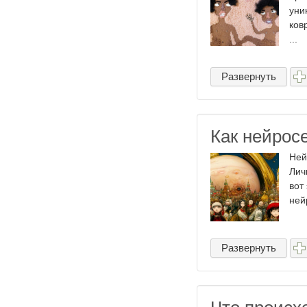
уни
ков
...
Развернуть
Как нейрос
Ней
Лич
вот
ней
Развернуть