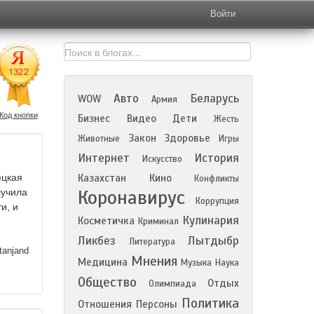
Войти
Авто
Беларусь
WOW
Армия
Код кнопки
Бизнес
Видео
Дети
Жесть
Закон
Здоровье
Животные
Игры
Интернет
История
Искусство
ецкая
Казахстан
Кино
Конфликты
Коронавирус
лучила
Коррупция
и, и
Кулинария
Косметичка
Криминал
Ликбез
Лытдыбр
Литература
tanjand
Мнения
Медицина
Музыка
Наука
Общество
Отдых
Олимпиада
Политика
Отношения
Персоны