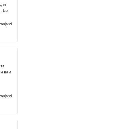
для
. Ее
tanjand
нта
ли вам
tanjand