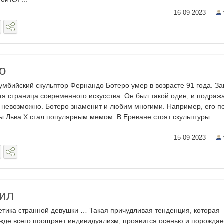
16-09-2023
—
о
умбийский скульптор Фернандо Ботеро умер в возрасте 91 года. З
ая страница современного искусства. Он был такой один, и подраж
 невозможно. Ботеро знаменит и любим многими. Например, его п
ы Льва X стал популярным мемом. В Ереване стоят скульптуры ...
15-09-2023
—
ил
етика странной девушки … Такая причудливая тенденция, которая
жде всего поощряет индивидуализм, проявится осенью и порождае