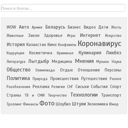
Авто
Беларусь
WOW
Бизнес
Видео
Дети
Армия
Жесть
Интернет
Закон
Здоровье
Животные
Игры
Искусство
Коронавирус
История
Казахстан
Кино
Конфликты
Кулинария
Ликбез
Косметичка
Коррупция
Криминал
Мнения
Лытдыбр
Медицина
Литература
Музыка
Наука
Общество
Отдых
Отношения
Персоны
Олимпиада
Политика
Происшествия
Путешествия
Природа
Разное
Реклама
Сиськи
События
Спорт
Разоблачения
Религия
СНГ
Технологии
Страны
Транспорт
ТВ и СМИ
Творчество
Фото
Штуки
Шоубиз
Экономика
Троллинг
Финансы
Юмор