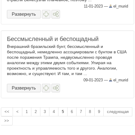
11-01-2023
—
el_murid
Развернуть
Бессмысленный и беспощадный
Вчерашний бразильский бунт, бессмысленный и
беспощадный, немедленно ассоциировали с бунтом в США
после поражения Трампа, недвусмысленно проводя
аналогии между этими двумя событиями. Упирая на
проектность и управляемость того и другого. Аналогии,
возможно, и существуют. И там, и там ...
09-01-2023
—
el_murid
Развернуть
<<
<
1
2
3
4
5
6
7
8
9
следующая
>>