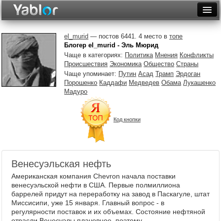
Разместить статью
Войти
el_murid
— постов 6441. 4 место в
топе
Блогер el_murid - Эль Мюрид
Неделя
Чаще в категориях:
Политика
Мнения
Конфликты
Происшествия
Экономика
Общество
Страны
Месяц
Чаще упоминает:
Путин
Асад
Трамп
Эрдоган
Порошенко
Каддафи
Медведев
Обама
Лукашенко
Рейтинги
Мадуро
Архив
Код кнопки
Фототоп
Видеотоп
Венесуэльская нефть
Американская компания Chevron начала поставки
венесуэльской нефти в США. Первые полмиллиона
баррелей придут на переработку на завод в Паскагуле, штат
Миссисипи, уже 15 января. Главный вопрос - в
регулярности поставок и их объемах. Состояние нефтяной
отрасли Венесуэлы плачевное, поэтому ...