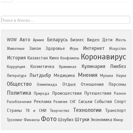
Авто
Беларусь
WOW
Бизнес
Видео
Дети
Армия
Жесть
Интернет
Закон
Здоровье
Животные
Игры
Искусство
Коронавирус
История
Казахстан
Кино
Конфликты
Кулинария
Ликбез
Косметичка
Коррупция
Криминал
Мнения
Лытдыбр
Медицина
Литература
Музыка
Наука
Общество
Отдых
Отношения
Персоны
Олимпиада
Политика
Происшествия
Путешествия
Природа
Разное
Реклама
Сиськи
События
Спорт
Разоблачения
Религия
СНГ
Технологии
Страны
Транспорт
ТВ и СМИ
Творчество
Фото
Штуки
Шоубиз
Экономика
Троллинг
Финансы
Юмор