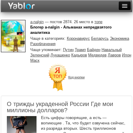
Разместить статью
Войти
a-nalgin
— постов 2874. 26 место в
топе
Блогер a-nalgin - Альманах непредвзятого
Неделя
аналитика
Чаще в категориях:
Коронавирус
Беларусь
Экономика
Месяц
Разоблачения
Чаще упоминает:
Путин
Трамп
Байден
Навальный
Рейтинги
Зеленский
Лукашенко
Кадыров
Медведев
Лавров
Илон
Маск
Архив
Фототоп
Код кнопки
Видеотоп
О трижды украденной России Где мои
миллионы долларов?
Есть цифры говорящие, а есть —
вопиющие . Та, что будет озвучена сейчас,
из разряда вторых. Шесть триллионов