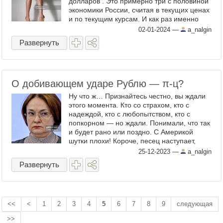
долларов . Это примерно три с половиной
экономики России, считая в текущих ценах
и по текущим курсам. И как раз именно
столько было аккуратно выведено,
02-01-2024
—
a_nalgin
высосано и, ...
Развернуть
О добивающем ударе Рублю — π-ц?
Ну что ж… Признайтесь честно, вы ждали
этого момента. Кто со страхом, кто с
надеждой, кто с любопытством, кто с
попкорном — но ждали. Понимали, что так
и будет рано или поздно. С Америкой
шутки плохи! Короче, песец наступает,
однако. Деревянному … Уже все мало-
25-12-2023
—
a_nalgin
мальски мыслящие ...
Развернуть
<<
<
1
2
3
4
5
6
7
8
9
следующая
>>