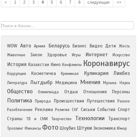
<
1
2
3
4
5
6
7
8
следующая
>>
Авто
Беларусь
WOW
Бизнес
Видео
Дети
Армия
Жесть
Интернет
Закон
Здоровье
Животные
Игры
Искусство
Коронавирус
История
Казахстан
Кино
Конфликты
Кулинария
Ликбез
Косметичка
Коррупция
Криминал
Мнения
Лытдыбр
Медицина
Литература
Музыка
Наука
Общество
Отдых
Отношения
Персоны
Олимпиада
Политика
Происшествия
Путешествия
Природа
Разное
Реклама
Сиськи
События
Спорт
Разоблачения
Религия
СНГ
Технологии
Страны
Транспорт
ТВ и СМИ
Творчество
Фото
Штуки
Шоубиз
Экономика
Троллинг
Финансы
Юмор