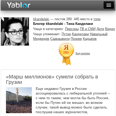
Разместить статью
Войти
tikandelaki
— постов 280. 445 место в
топе
Блогер tikandelaki - Тина Канделаки
Неделя
Чаще в категориях:
Персоны
ТВ и СМИ
Дети
Видео
Чаще упоминает:
Путин
Канделаки
Навальный
Месяц
Медведев
Саакашвили
Познер
Кадыров
Рейтинги
Код кнопки
Архив
Фототоп
«Марш миллионов» сумели собрать в
Видеотоп
Грузии
Еще недавно Грузия в России
ассоциировалась с либеральной утопией –
с чем-то таким, чем могла бы быть Россия,
если бы Путин ей не мешал, во всяком
случае, такой вывод можно было сделать,
послушав наших журналистов,