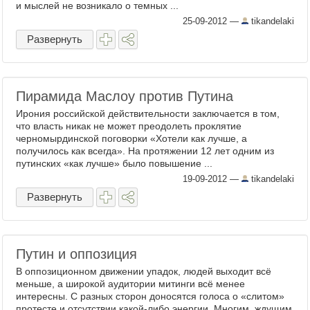
и мыслей не возникало о темных ...
25-09-2012
—
tikandelaki
Развернуть
Пирамида Маслоу против Путина
Ирония российской действительности заключается в том,
что власть никак не может преодолеть проклятие
черномырдинской поговорки «Хотели как лучше, а
получилось как всегда». На протяжении 12 лет одним из
путинских «как лучше» было повышение ...
19-09-2012
—
tikandelaki
Развернуть
Путин и оппозиция
В оппозиционном движении упадок, людей выходит всё
меньше, а широкой аудитории митинги всё менее
интересны. С разных сторон доносятся голоса о «слитом»
протесте и отсутствии какой-либо энергии. Многим, ждущим