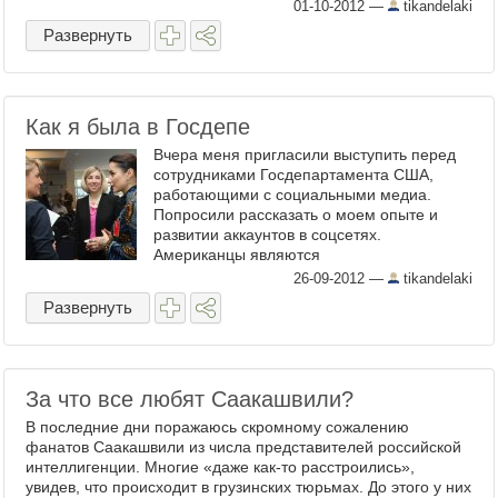
возвращающихся из грузинских ...
01-10-2012
—
tikandelaki
Развернуть
Как я была в Госдепе
Вчера меня пригласили выступить перед
сотрудниками Госдепартамента США,
работающими с социальными медиа.
Попросили рассказать о моем опыте и
развитии аккаунтов в соцсетях.
Американцы являются
основоположниками новых медиа и
26-09-2012
—
tikandelaki
относятся к этому ...
Развернуть
За что все любят Саакашвили?
В последние дни поражаюсь скромному сожалению
фанатов Саакашвили из числа представителей российской
интеллигенции. Многие «даже как-то расстроились»,
увидев, что происходит в грузинских тюрьмах. До этого у них