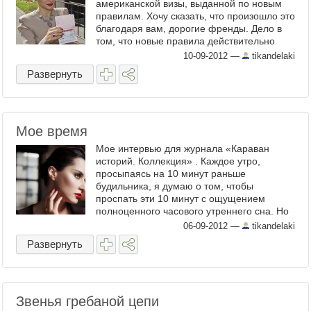
американской визы, выданной по новым
правилам. Хочу сказать, что произошло это
благодаря вам, дорогие френды. Дело в
том, что новые правила действительно
существенно упростили ...
10-09-2012
—
tikandelaki
Развернуть
Мое время
Мое интервью для журнала «Караван
историй. Коллекция» . Каждое утро,
просыпаясь на 10 минут раньше
будильника, я думаю о том, чтобы
проспать эти 10 минут с ощущением
полноценного часового утреннего сна. Но
10 минут проходят за 10 минут, и я встаю,
06-09-2012
—
tikandelaki
в ...
Развернуть
Звенья гребаной цепи