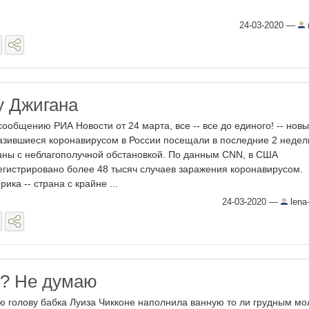
24-03-2020
—
у Джигана
сообщению РИА Новости от 24 марта, все -- все до единого! -- нов
азившиеся коронавирусом в России посещали в последние 2 недел
аны с неблагополучной обстановкой. По данным CNN, в США
егистрировано более 48 тысяч случаев заражения коронавирусом.
рика -- страна с крайне ...
24-03-2020
—
lena-
? Не думаю
 голову бабка Луиза Чикконе наполнила ванную то ли грудным мо