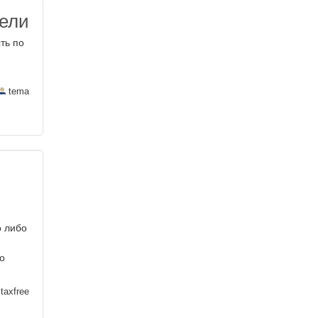
тели
ть по
tema
о либо
о
taxfree