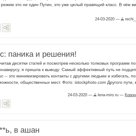
ежим это не один Путин, это уже целый правящий класс. В чём в
24-03-2020
—
rechi
с: паника и решения!
читав десятки статей и посмотрев несколько толковых программ по
онавирусу, я пришла к выводу: Самый эффективный путь не подце
ус -- это минимизировать контакты с другими людьми и избегать, по
можности, общественных мест. Фото: istockphoto.com Другого пути, в 
24-03-2020
—
lena-miro.ru
—
Корон
***ь, в ашан