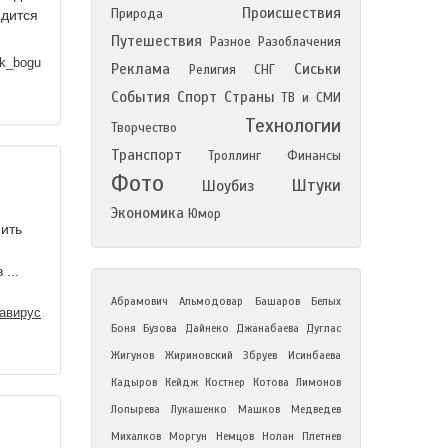
Происшествия
Природа
идится
Путешествия
Разное
Разоблачения
_k_bogu
Реклама
Сиськи
Религия
СНГ
События
Спорт
Страны
ТВ и СМИ
Технологии
Творчество
Транспорт
Троллинг
Финансы
Фото
Штуки
Шоубиз
Экономика
Юмор
пить
...
Абрамович
Альмодовар
Башаров
Белых
авирус
Боня
Бузова
Дайнеко
Джанабаева
Дуглас
Жигунов
Жириновский
Збруев
Исинбаева
Кадыров
Кейдж
Костнер
Котова
Лимонов
Лопырева
Лукашенко
Машков
Медведев
Михалков
Моргун
Немцов
Нолан
Плетнев