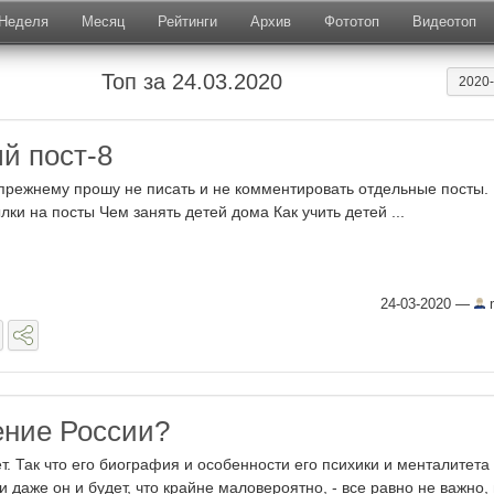
Неделя
Месяц
Рейтинги
Архив
Фототоп
Видеотоп
Топ за 24.03.2020
2020
й пост-8
прежнему прошу не писать и не комментировать отдельные посты.
лки на посты Чем занять детей дома Как учить детей ...
24-03-2020
—
m
ение России?
т. Так что его биография и особенности его психики и менталитета 
ли даже он и будет, что крайне маловероятно, - все равно не важно,