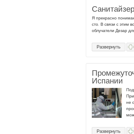
Санитайзер
Я прекрасно понимаю,
сто. В связи с этим 
облучатели Дезар для
Развернуть
Промежуточ
Испании
Под
При
не 
про
може
Развернуть