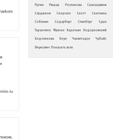
Путин
Ришар
Рослякова
Саакашвили
narkom
Сердюков
Скорсезе
Скотт
Снаткина
Собянин
Содерберг
Спилберг
Суше
Тарантино
Фриске
Харатьян
Ходорковский
Ходченкова
Хоун
Чакветадзе
Чубайс
Янукович
Показать всех
ые
и
miro.ru
локом,