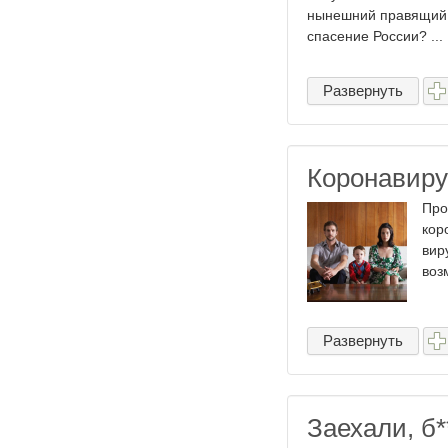
нынешний правящий р
спасение России? ...
Развернуть
Коронавиру
Про
кор
вир
воз
Развернуть
Заехали, б​