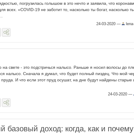
дкостью, погрузилась голышом в это нечто и заявила, что коронави
ля всех. «COVID-19 не заботит то, насколько ты богат, насколько т
..
24-03-2020
—
lena-
на свете - это подстричься налысо. Раньше я носил волосы до пле
ся налысо. Сначала я думал, что будет полный пиздец. Что мой че
 пруда. И что если этот пруд осушат, на дне будут найдены старые
24-03-2020
—
 базовый доход: когда, как и почему