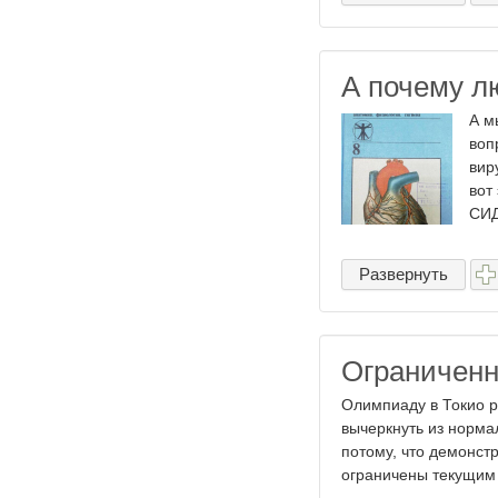
А почему л
А м
воп
вир
вот
СИД
Развернуть
Ограниченн
Олимпиаду в Токио р
вычеркнуть из норма
потому, что демонст
ограничены текущим 