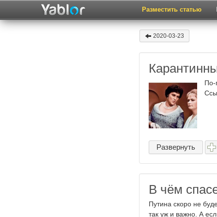
Разместить статью
2020-03-23
Карантинны
По-
Ссы
Развернуть
В чём спас
Путина скоро не буде
так уж и важно. А ес