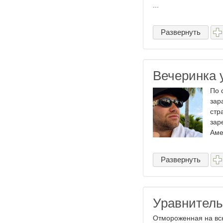
...
Развернуть
Вечеринка 
По 
зар
стр
зар
Аме
Развернуть
Уравнитель
Отмороженная на всю