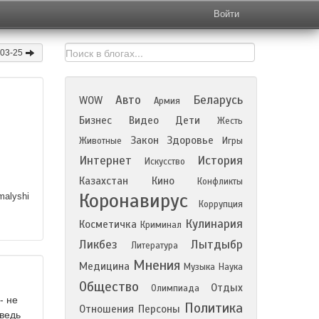
Войти
-03-25
Авто
Беларусь
WOW
Армия
Бизнес
Видео
Дети
Жесть
Закон
Здоровье
Животные
Игры
Интернет
История
Искусство
Казахстан
Кино
Конфликты
Коронавирус
alyshi
Коррупция
Кулинария
Косметичка
Криминал
Ликбез
Лытдыбр
Литература
Мнения
Медицина
Музыка
Наука
Общество
Отдых
Олимпиада
- не
Политика
Отношения
Персоны
 ведь