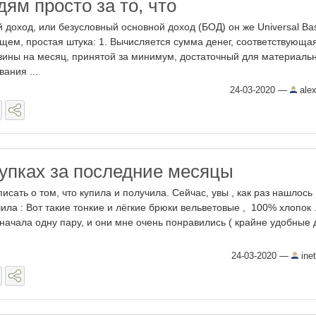
ям просто за то, что
 доход, или безусловный основной доход (БОД) он же Universal Bas
общем, простая штука: 1. Вычисляется сумма денег, соответствующа
зины на месяц, принятой за минимум, достаточный для материаль
ания ...
24-03-2020
—
alex
купках за последние месяцы
исать о том, что купила и получила. Сейчас, увы , как раз нашлось
ила : Вот такие тонкие и лёгкие брюки вельветовые , 100% хлопок 
сначала одну пару, и они мне очень понравились ( крайне удобные 
24-03-2020
—
inet