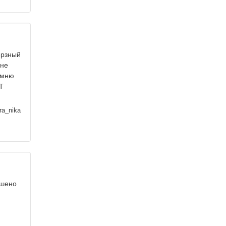
ерзный
 не
помню
Т
ra_nika
ешено