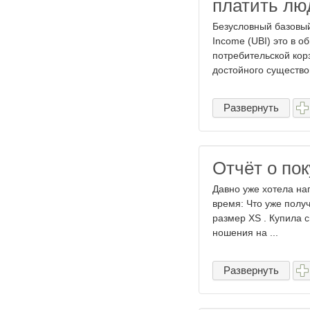
платить люд
Безусловный базовый
Income (UBI) это в 
потребительской кор
достойного существов
Развернуть
Отчёт о по
Давно уже хотела нап
время: Что уже получ
размер XS . Купила 
ношения на ...
Развернуть