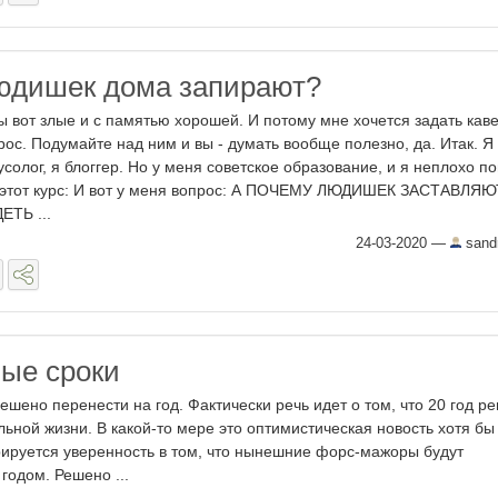
юдишек дома запирают?
ы вот злые и с памятью хорошей. И потому мне хочется задать кав
рос. Подумайте над ним и вы - думать вообще полезно, да. Итак. Я
усолог, я блоггер. Но у меня советское образование, и я неплохо 
 этот курс: И вот у меня вопрос: А ПОЧЕМУ ЛЮДИШЕК ЗАСТАВЛЯЮ
ЕТЬ ...
24-03-2020
—
sand
ые сроки
ешено перенести на год. Фактически речь идет о том, что 20 год р
льной жизни. В какой-то мере это оптимистическая новость хотя бы
рируется уверенность в том, что нынешние форс-мажоры будут
годом. Решено ...