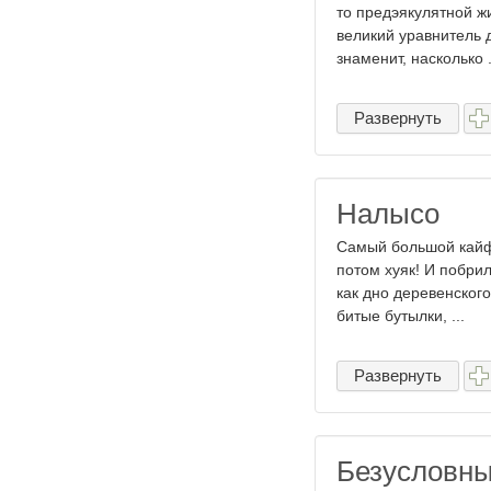
то предэякулятной жи
великий уравнитель д
знаменит, насколько .
Развернуть
Налысо
Самый большой кайф 
потом хуяк! И побрил
как дно деревенского
битые бутылки, ...
Развернуть
Безусловный