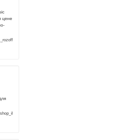
ic
я цене
но-
_rozoff
.
для
shop_il