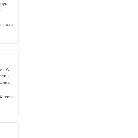
рус --
ы
miro.ru
ч. А
реп -
 шины,
tema