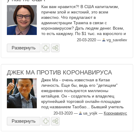
Как вам нравится?! В США капитализм,
причем злой и жестокий, это всем
известно. Что предлагают в
администрации Трампа в связи с
коронавирусом? Дать людям денег. Всем,
то есть каждому. По $1 тыс. на взрослого и
по $500 на ребенка. Потому что в
20-03-2020
—
vg_saveliev
нынешних тяжелых условиях людям ...
Развернуть
ДЖЕК МА ПРОТИВ КОРОНАВИРУСА
Джек Ма - очень известная в Китае
личность. Еще бы, ведь его "детищем"
ежедневно пользуются миллионы
китайцев. Он - создатель и владелец
крупнейшей торговой онлайн-площадки
под названием Таобао... Бывший учитель
английского, неординарная личность. Чего
20-03-2020
—
ua_yojik
—
Коронавирус
только стоят его заявления про ...
Развернуть