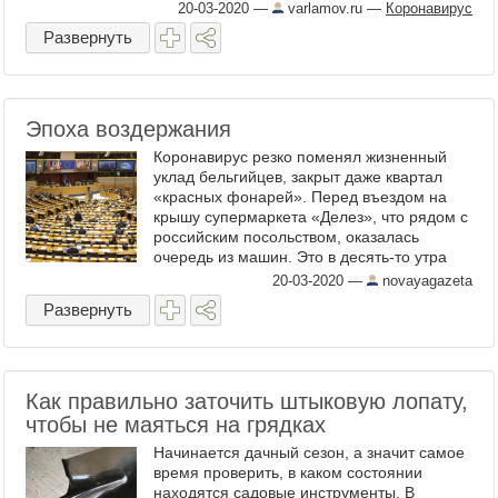
рода подковоносов. На рынке диких
20-03-2020
—
varlamov.ru
—
Коронавирус
животных в Ухане такая мышка ...
Развернуть
Эпоха воздержания
Коронавирус резко поменял жизненный
уклад бельгийцев, закрыт даже квартал
«красных фонарей». Перед въездом на
крышу супермаркета «Делез», что рядом с
российским посольством, оказалась
очередь из машин. Это в десять-то утра
пятницы! На паркинге долго искал
20-03-2020
—
novayagazeta
освободившееся место, ...
Развернуть
Как правильно заточить штыковую лопату,
чтобы не маяться на грядках
Начинается дачный сезон, а значит самое
время проверить, в каком состоянии
находятся садовые инструменты. В