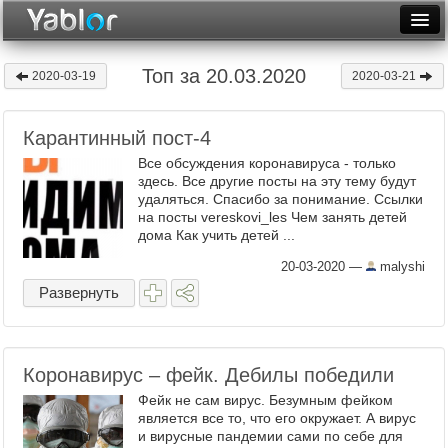
Разместить статью
Войти
Топ за 20.03.2020
2020-03-19
2020-03-21
Неделя
Карантинный пост-4
Месяц
Все обсуждения коронавируса - только
Рейтинги
здесь. Все другие посты на эту тему будут
удаляться. Спасибо за понимание. Ссылки
на посты vereskovi_les Чем занять детей
Архив
дома Как учить детей ...
Фототоп
20-03-2020
—
malyshi
Развернуть
Видеотоп
Коронавирус – фейк. Дебилы победили
Фейк не сам вирус. Безумным фейком
является все то, что его окружает. А вирус
и вирусные пандемии сами по себе для