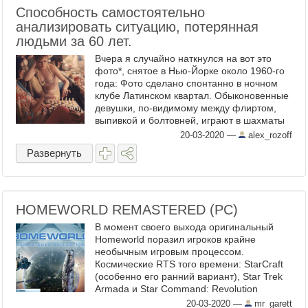
Способность самостоятельно
анализировать ситуацию, потерянная
людьми за 60 лет.
Вчера я случайно наткнулся на вот это
фото*, снятое в Нью-Йорке около 1960-го
года: Фото сделано спонтанно в ночном
клубе Латинском квартал. Обыконовенные
девушки, по-видимому между флиртом,
выпивкой и болтовней, играют в шахматы
(уточнение по подписи - это showgirls).
20-03-2020
—
alex_rozoff
Никто из ...
Развернуть
HOMEWORLD REMASTERED (PC)
В момент своего выхода оригинальный
Homeworld поразил игроков крайне
необычным игровым процессом.
Космические RTS того времени: StarCraft
(особенно его ранний вариант), Star Trek
Armada и Star Command: Revolution
использовали "плоский" космос. В
20-03-2020
—
mr_garett