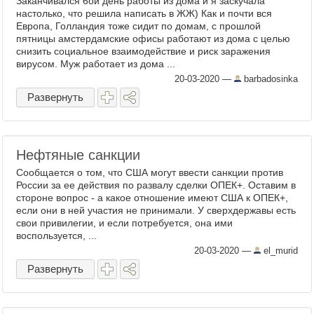
Заканчивался 6ой день работы из дома и я заскучала
настолько, что решила написать в ЖЖ) Как и почти вся
Европа, Голландия тоже сидит по домам, с прошлой
пятницы амстердамские офисы работают из дома с целью
снизить социальное взаимодействие и риск заражения
вирусом. Муж работает из дома ...
20-03-2020
—
barbadosinka
Развернуть
Нефтяные санкции
Сообщается о том, что США могут ввести санкции против
России за ее действия по развалу сделки ОПЕК+. Оставим в
стороне вопрос - а какое отношение имеют США к ОПЕК+,
если они в ней участия не принимали. У сверхдержавы есть
свои привилегии, и если потребуется, она ими
воспользуется, ...
20-03-2020
—
el_murid
Развернуть