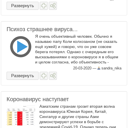
Homeworld пространство было
Развернуть
трехмерным, ...
Психоз страшнее вируса...
Я очень объективный человек. Обычно я
называю папу Коли колхозаном (не сказать
ещё хужей) и говорю, что он уже совсем
берега потерял. Однако с очередным его
высказываниями о короновирусе я в общем
и целом согласна, ибо объективность -
прежде всего. Ну вот посмотрите и
20-03-2020
—
sandra_nika
послушайте, и честно ...
Развернуть
Коронавирус наступает
Азиатским странам грозит вторая волна
коронавируса Южная Корея, Китай,
Сингапур и другие страны Азии
демонстрируют успехи в борьбе с
эпидемией Covid-19. Однако теперь они