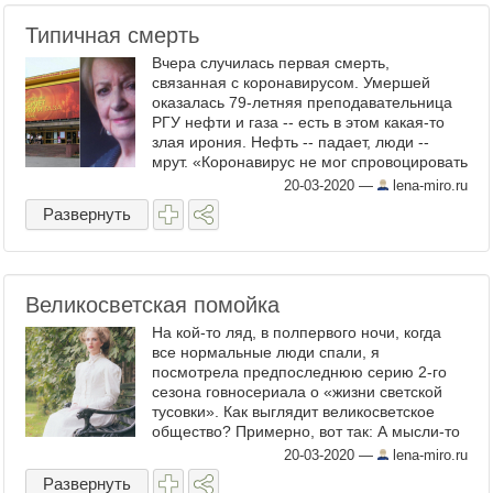
Типичная смерть
Вчера случилась первая смерть,
связанная с коронавирусом. Умершей
оказалась 79-летняя преподавательница
РГУ нефти и газа -- есть в этом какая-то
злая ирония. Нефть -- падает, люди --
мрут. «Коронавирус не мог спровоцировать
тромб, он просто усугубил общее
20-03-2020
—
lena-miro.ru
состояние здоровья этой ...
Развернуть
Великосветская помойка
На кой-то ляд, в полпервого ночи, когда
все нормальные люди спали, я
посмотрела предпоследнюю серию 2-го
сезона говносериала о «жизни светской
тусовки». Как выглядит великосветское
общество? Примерно, вот так: А мысли-то
у неё, а мысли. Фото: depositphotos Как
20-03-2020
—
lena-miro.ru
выглядит наша ...
Развернуть