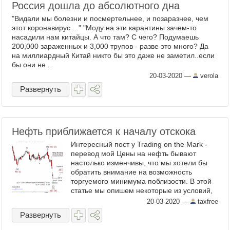
Россия дошла до абсолютного дна
"Видали мы болезни и посмертельнее, и позаразнее, чем
этот коронавирус ..." "Моду на эти карантины зачем-то
насадили нам китайцы. А что там? С чего? Подумаешь
200,000 зараженных и 3,000 трупов - разве это много? Да
на миллиардный Китай никто бы это даже не заметил..если
бы они не ...
20-03-2020
—
verola
Развернуть
Нефть приближается к началу отскока
Интересный пост у Trading on the Mark -
перевод мой Цены на нефть бывают
настолько изменчивы, что мы хотели бы
обратить внимание на возможность
торгуемого минимума поблизости. В этой
статье мы опишем некоторые из условий,
за которыми стоит наблюдать. В последних
20-03-2020
—
taxfree
неделях 2018 года ...
Развернуть