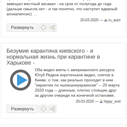
завещал местный аксакал - на срок от полугода до года
(дальше смысла нет - и так понятно, что наступит ядерный
апокалипсис). ...
20-03-2020
—
ru_auto
Развернуть
Безумие карантина киевского - и
нормальная жизнь при карантине в
Харькове -
Оба видео взяты с американского ресурса
Ютуб Редкое коротенькое видео, снятое в
Киеве, о том, как реально проходит в нем
"карантин по нынешнеукраински" -- 20 марта
2020 года -- длинные, плотно стоящие друг
за другом очереди на конечной остановке,
чтобы сесть в троллейбус, в который ...
20-03-2020
—
hippy_end
Развернуть