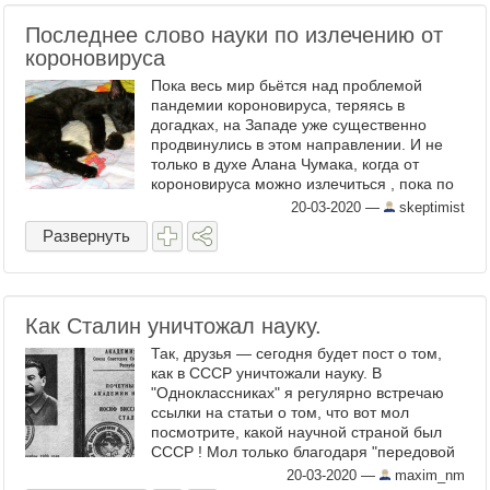
Последнее слово науки по излечению от
короновируса
Пока весь мир бьётся над проблемой
пандемии короновируса, теряясь в
догадках, на Западе уже существенно
продвинулись в этом направлении. И не
только в духе Алана Чумака, когда от
короновируса можно излечиться , пока по
телевизору за заболевших молится
20-03-2020
—
skeptimist
очередной гуру. Или в духе ...
Развернуть
Как Сталин уничтожал науку.
Так, друзья — сегодня будет пост о том,
как в СССР уничтожали науку. В
"Одноклассниках" я регулярно встречаю
ссылки на статьи о том, что вот мол
посмотрите, какой научной страной был
СССР ! Мол только благодаря "передовой
советской науке" мы и в войне победили, и
20-03-2020
—
maxim_nm