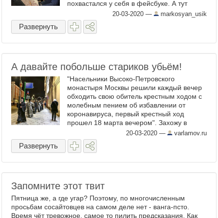
похвастался у себя в фейсбуке. А тут
посыпались упрёков на мой адрес, типа,
20-03-2020
—
markosyan_usik
"Ради Бога, не ...
Развернуть
А давайте побольше стариков убьём!
"Насельники Высоко-Петровского
монастыря Москвы решили каждый вечер
обходить свою обитель крестным ходом с
молебным пением об избавлении от
коронавируса, первый крестный ход
прошел 18 марта вечером". Захожу в
инстаграм к главе Кировского района
20-03-2020
—
varlamov.ru
Ленинградской области Андрею ...
Развернуть
Запомните этот твит
Пятница же, а где угар? Поэтому, по многочисленным
просьбам сосайтовцев на самом деле нет - ванга-псто.
Время чёт тревожное, самое то пилить предсказания. Как