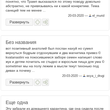
понятно, что Трамп высказался по этому поводу довольно
абстрактно, не привязываясь ни к какой конкретике. Тема
санкций тем не менее ...
20-03-2020
—
el_murid
Развернуть
Без названия
вот позитивный анатолий был послан нахуй но сумел
вернуться бодрым отдохнувшим и два магнитика привез ©
kvatanastini на покосившемся заборе семен напишет слово
жук и детям почитать не стыдно и взрослым пища для ума ©
sometimer мы на полу лежим а мысли текут тихонько под
диван а почему ...
20-03-2020
—
asya_i_drugi
Развернуть
Еще одна
Эту забрали из домашнего карантина, где она сидела после