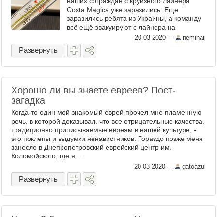
наших сограждан с круизного лайнера
Costa Magica уже заразились. Еще
заразились ребята из Украины, а команду
всё ещё эвакуируют с лайнера на
вертолетах. Вот и у меня появилась
20-03-2020
—
nemihail
отдышка и поднялась температура. Шли ...
Развернуть
Хорошо ли вы знаете евреев? Пост-
загадка
Когда-то один мой знакомый еврей прочел мне пламенную
речь, в которой доказывал, что все отрицательные качества,
традиционно приписываемые евреям в нашей культуре, -
это поклепы и выдумки ненавистников. Гораздо позже меня
занесло в Днепропетровский еврейский центр им.
Коломойского, где я ...
20-03-2020
—
gatoazul
Развернуть