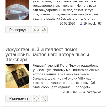
уже писала, что в коммерческих нет, а в
государственных имеются. Но не у всех
эти государственные под боком. И тут
среди ночи попадается мне лайфхак, как
сделать маску из бумажного полотенца
быстро! Утром борщ варится, я сооружаю
20-03-2020
—
19_lovely_87
полезное изделие. ...
Развернуть
Искусственный интеллект помог
установить настоящего автора пьесы
Шекспира
Чешский ученый Петр Плехач разработал
уникальную систему машинного обучения,
которая нашла в знаменитой пьесе
Уильяма Шекспира «Генрих VIII» части
текста, написанного не Шекспиром. Об
этом сообщает издание «Engadget».
Исследователь из Чехии создал алгоритм,
20-03-2020
—
natapavlos
который научился ...
Развернуть