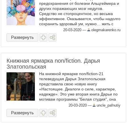
предохранения от болезни Альцгеймера и
других поражающих мозг недугов.
Средство не стопроцентное, но весьма
эффективное. Оказывается, чтобы надолго
сохранить здоровый ум, нужно… жить с
оптимистичным партнёром. Кроме всего
20-03-2020
—
olegmakarenko.ru
прочего, такой партнёр помогает, ...
Развернуть
Книжная ярмарка non/fiction. Дарья
Златопольская
На книжной ярмарке non/fiction-21
телеведущая Дарья Златопольская
представила свою новую книгу
«Настоящее. Диалоги о силе, характере,
надежде». Это уже вторая книга Дарьи по
мотивам программы "Белая студия", она
подготовлена по основе более 200
20-03-2020
—
uncle_pafnutiy
интервью. 1. Перед презентацией своей ...
Развернуть