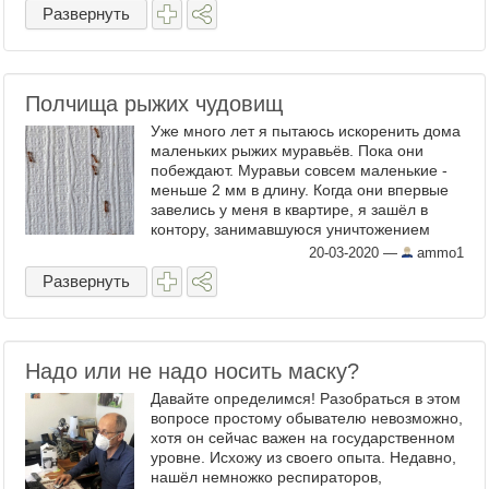
вообще чуть всю ...
Развернуть
Полчища рыжих чудовищ
Уже много лет я пытаюсь искоренить дома
маленьких рыжих муравьёв. Пока они
побеждают. Муравьи совсем маленькие -
меньше 2 мм в длину. Когда они впервые
завелись у меня в квартире, я зашёл в
контору, занимавшуюся уничтожением
насекомых, офис которой был рядом с
20-03-2020
—
ammo1
моей работой, и ...
Развернуть
Надо или не надо носить маску?
Давайте определимся! Разобраться в этом
вопросе простому обывателю невозможно,
хотя он сейчас важен на государственном
уровне. Исхожу из своего опыта. Недавно,
нашёл немножко респираторов,