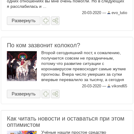
одних отношениях вы мне очень помогли. Но в следующих
я расслабилась и ...
20-03-2020
—
evo_lutio
Развернуть
По ком зазвонит колокол?
Второй сегодняшний пост, к сожалению,
получается совсем не праздничным,
потому что развитие ситуации с
коронавирусом превосходит самые жуткие
прогнозы. Вчера число умерших за сутки
впервые перевалило за тысячу, а сегодня
оно выросло еще на треть, увеличившись с
20-03-2020
—
vikond65
начала марта более чем в ...
Развернуть
Как читать новости и оставаться при этом
оптимистом
Учёные нашли простое средство