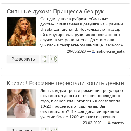
Сильные духом: Принцесса без рук
Сегодня у нас в рубрике «Сильные
духом«, симпатичная девушка из Франции
Ursula Lemarchand. Несколько лет назад,
ей ампутировали руки, из-за несчастного
случая в метрополитене. До этого она
училась в театральном училище. Казалось
бы трагическое происшествие, сделавшее
20-03-2020
—
makowkina_nata
ее ...
Развернуть
Кризис! Россияне перестали копить деньги
Лишь каждый третий россиянин регулярно
откладывал деньги в течение последнего
года, в основном накопления составляли
10-20 процентов от зарплаты. Вы
откладываете? В исследовании приняли
участие более 1200 человек из разных
российских городов, в том числе из
20-03-2020
—
taransv
Москвы, Санкт-Петербурга, ...
Развернуть