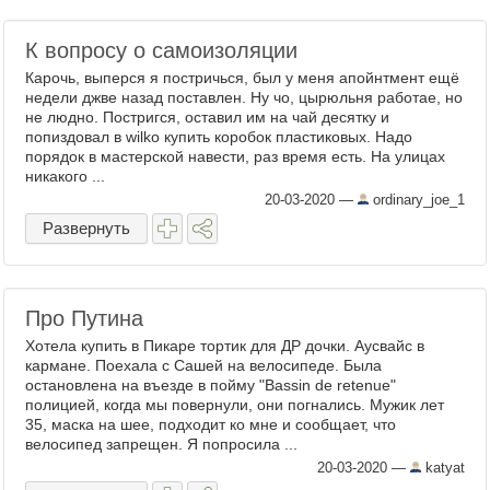
К вопросу о самоизоляции
Карочь, выперся я постричься, был у меня апойнтмент ещё
недели джве назад поставлен. Ну чо, цырюльня работае, но
не людно. Постригся, оставил им на чай десятку и
попиздовал в wilko купить коробок пластиковых. Надо
порядок в мастерской навести, раз время есть. На улицах
никакого ...
20-03-2020
—
ordinary_joe_1
Развернуть
Про Путина
Хотела купить в Пикаре тортик для ДР дочки. Аусвайс в
кармане. Поехала с Сашей на велосипеде. Была
остановлена на въезде в пойму "Bassin de retenue"
полициeй, когда мы повернули, они погнались. Мужик лет
35, маска на шее, подходит ко мне и сообщает, что
велосипед запрещен. Я попросила ...
20-03-2020
—
katyat