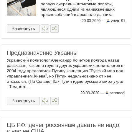
первую очередь – штыковые лопаты,
являющиеся одним из наиважнейших
приспособлений в арсенале дачника.
Перед тем, как начать их вновь
20-03-2020
—
vova_91
использовать, было бы не лишним
Развернуть
проверить ...
Предназначение Украины
Украинский политолог Александр Кочетков полгода назад
рассказал, как он и группа других украинских политологов в
2004 году предложили Путину концепцию "Русский мир под
управлением Киева", но Путин недальновидно от нее
отказался. (На Складе: Как Путин идею русского мира украл
. Тем, кто ...
20-03-2020
—
peremogi
Развернуть
ЦБ РФ: денег россиянам давать не надо,
у нас не США