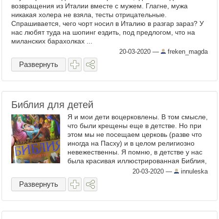
возвращения из Италии вместе с мужем. Глагне, мужа
никакая холера не взяла, тесты отрицательные.
Спрашивается, чего чорт носил в Италию в разгар зараз? У
нас любят туда на шопинг ездить, под предлогом, что на
миланских барахолках ...
20-03-2020
—
freken_magda
Развернуть
Библия для детей
Я и мои дети воцерковлены. В том смысле,
что были крещены еще в детстве. Но при
этом мы не посещаем церковь (разве что
иногда на Пасху) и в целом религиозно
невежественны. Я помню, в детстве у нас
была красивая иллюстрированная Библия,
не знаю даже, откуда она у нас взялась, но
20-03-2020
—
innuleska
меня тогда ...
Развернуть