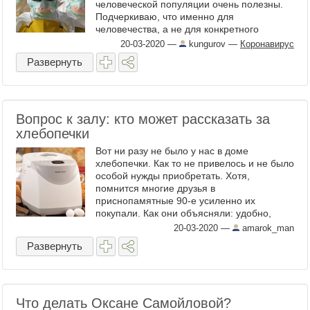
человеческой популяции очень полезны.
Подчеркиваю, что именно для
человечества, а не для конкретного
человека, который вполне может сыграть в
20-03-2020
—
kungurov
—
Коронавирус
ящик, заразившись гриппом ...
Развернуть
Вопрос к залу: кто может рассказать за
хлебопечки
Вот ни разу не было у нас в доме
хлебопечки. Как то не привелось и не было
особой нужды приобретать. Хотя,
помнится многие друзья в
приснопамятные 90-е усиленно их
покупали. Как они объясняли: удобно,
вкусно и всегда при свежем хлебе. Тогда
20-03-2020
—
amarok_man
времена сами знаете какие были. ...
Развернуть
Что делать Оксане Самойловой?