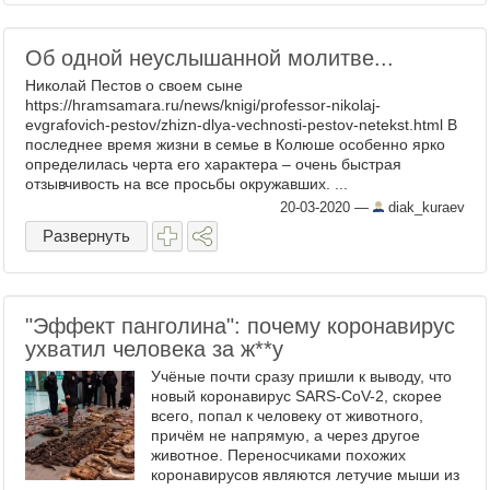
Об одной неуслышанной молитве...
Николай Пестов о своем сыне
https://hramsamara.ru/news/knigi/professor-nikolaj-
evgrafovich-pestov/zhizn-dlya-vechnosti-pestov-netekst.html В
последнее время жизни в семье в Колюше особенно ярко
определилась черта его характера – очень быстрая
отзывчивость на все просьбы окружавших. ...
20-03-2020
—
diak_kuraev
Развернуть
"Эффект панголина": почему коронавирус
ухватил человека за ж​**у
Учёные почти сразу пришли к выводу, что
новый коронавирус SARS-CoV-2, скорее
всего, попал к человеку от животного,
причём не напрямую, а через другое
животное. Переносчиками похожих
коронавирусов являются летучие мыши из