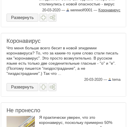
столкнулись с новой опасностью - вирус
могут завезти из Европы и США. Общая
20-03-2020
—
werewolf0001
—
Коронавирус
ситуация с коронавирусом в азиатских ...
Развернуть
Коронавирус
Что меня больше всего бесит в новой эпидемии
коронавируса? То, что за каким-то хуем слово стали писать
как "коронавирус". Это просто возмутительно. В русском
языке есть только две соединительные гласные - "о" и "е".
(Поэтому пишется "пиздострадание", а не
"пиздастрадание".) Так что ...
20-03-2020
—
tema
Развернуть
Не пронесло
Я практически уверен, что это
коронавирус, поскольку примерно 50%