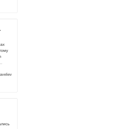
.
рах
тому
л
..
aveliev
ались