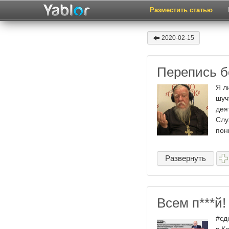
Разместить статью
2020-02-15
Перепись б
Я л
шуч
дея
Слу
пон
Развернуть
Всем п​***й!
#сд