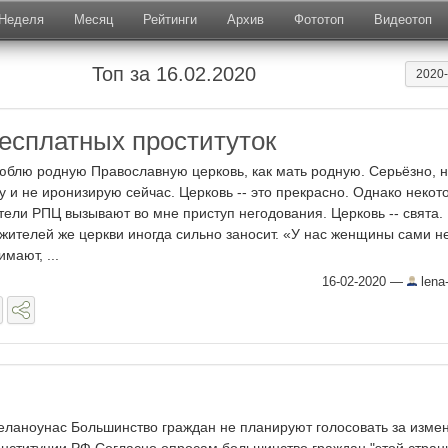
Неделя
Месяц
Рейтинги
Архив
Фототоп
Видеотоп
Топ за 16.02.2020
2020
есплатных проституток
юблю родную Православную церковь, как мать родную. Серьёзно, 
у и не иронизирую сейчас. Церковь -- это прекрасно. Однако некот
тели РПЦ вызывают во мне приступ негодования. Церковь -- свята.
жителей же церкви иногда сильно заносит. «У нас женщины сами н
имают, ...
16-02-2020
—
lena-
еланоунас Большинство граждан не планируют голосовать за изме