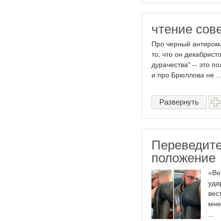
чтение сов
Про черный антирома
то, что он декабрист
дурачества" -- это п
и про Брюллова не ..
Развернуть
Переведите
положение
«Во
уда
вес
мне
...