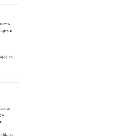
пость,
ящих в
apojnik
латье
дом
 ...
erbfans