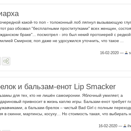
иарха
 очередной какой-то поп - толоконный лоб ляпнул вызывающую глу
этот раз обозвал "бесплатными проститутками" всех женщин, состо
ажданском браке"... посмотрел - это был некий протоиерей с редкой
илией Смирнов; поп даже не удосужился уточнить, что такое ...
16-02-2020
—
s
елок и бальзам-енот Lip Smacker
ьзамы для тех, кто не лишён самоиронии. Яблочный умиляет, а
дариновый привносит в жизнь каплю игры. Бальзам-енот требует п
ружавчиками, а бальзам-брелок – чистый Bad Girl с полным перехо
ля в скинни, мартинсы, косуху… Но стоимость такая, что выбирать не
16-02-2020
—
ih