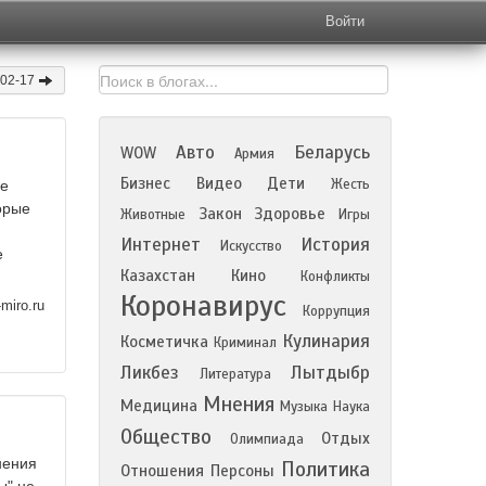
Войти
-02-17
Авто
Беларусь
WOW
Армия
Бизнес
Видео
Дети
Жесть
не
орые
Закон
Здоровье
Животные
Игры
Интернет
История
Искусство
е
Казахстан
Кино
Конфликты
Коронавирус
miro.ru
Коррупция
Кулинария
Косметичка
Криминал
Ликбез
Лытдыбр
Литература
Мнения
Медицина
Музыка
Наука
Общество
Отдых
Олимпиада
нения
Политика
Отношения
Персоны