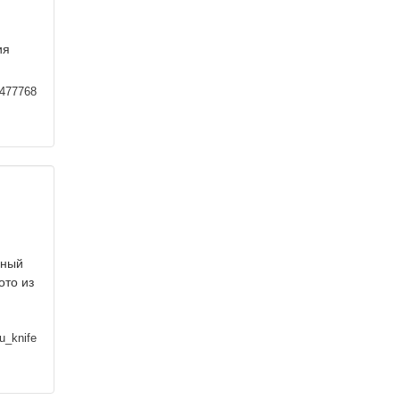
ия
477768
пный
ото из
u_knife