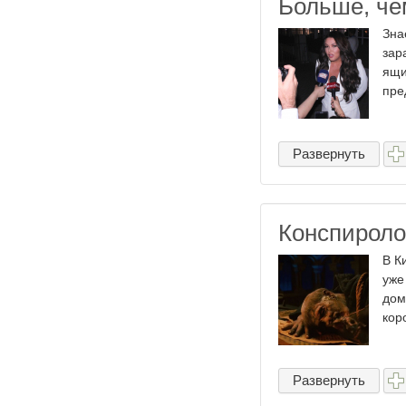
Больше, че
Зна
зар
ящи
пре
Развернуть
Конспироло
В К
уже
дом
кор
Развернуть