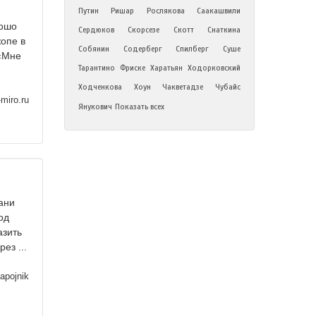
Путин
Ришар
Рослякова
Саакашвили
рошо
Сердюков
Скорсезе
Скотт
Снаткина
жопе в
Собянин
Содерберг
Спилберг
Суше
 «Мне
Тарантино
Фриске
Харатьян
Ходорковский
Ходченкова
Хоун
Чакветадзе
Чубайс
miro.ru
Янукович
Показать всех
хани
од
азить
ез ...
apojnik