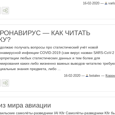
16-02-2020
—
varl
РОНАВИРУС — КАК ЧИТАТЬ
КУ?
должаю получать вопросы про статистический учёт новой
онавирусной инфекции COVID-2019 (сам вирус назван SARS-CoV-2 
ерпретации любых статистических данных и тем более для
мирования каких-либо жизненно важных выводов читателю требую
циальные знания предмета, либо ...
16-02-2020
—
botalex
—
Корон
 из мира авиации
аильские самолёты-разведчики IAI Kfir Самолёты-разведчики Kfir б