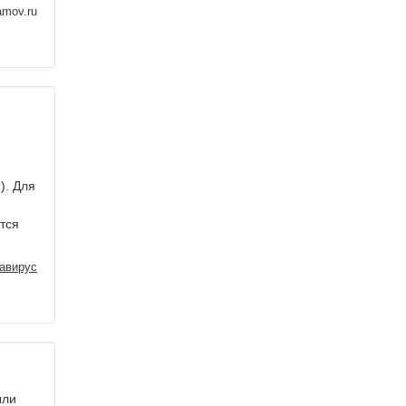
amov.ru
). Для
тся
авирус
ыли