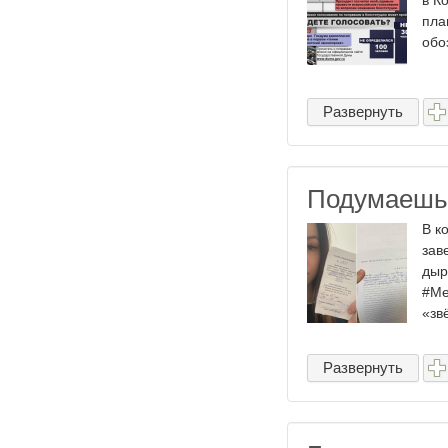
в К
пла
обо
Развернуть
Подумаешь,
В к
зав
дыр
#Me
«звё
Развернуть