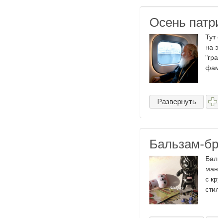
Осень патр
Тут
на 
"гр
фам
Развернуть
Бальзам-бр
Бал
ман
с к
сти