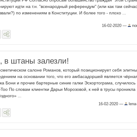
онституции РФ Согласно опросам большинство граждан "этой стран
нируют идти на т.н. "всенародный референдум" (или как там сейчас
звали?) по изменениям в Конституции. И более того - плохо ...
16-02-2020
—
no
 в штаны залезли!
осметическом салоне Романов, который позиционирует себя элитн
едением на основании того, что его амбасадоршей является чёрна
ка Бони и прочие бартерные синие галки Эскортограма, случилось
Too По словам клиентки Дарьи Морозовой, к ней в трусы проникла 
здного» ...
16-02-2020
—
lena-