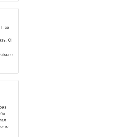
I, за
ть. О!
kitsune
раз
ебя
лал
о-то