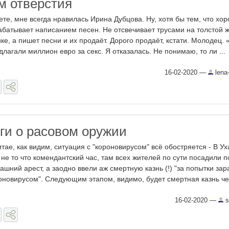
м отверстия
ете, мне всегда нравилась Ирина Дубцова. Ну, хотя бы тем, что хо
абатывает написанием песен. Не отсвечивает трусами на толстой 
ке, а пишет песни и их продаёт. Дорого продаёт, кстати. Молодец.
длагали миллион евро за секс. Я отказалась. Не понимаю, то ли ...
16-02-2020
—
lena-
ги о расовом оружии
итае, как видим, ситуация с "короновирусом" всё обостряется - В У
 не то что комендантский час, там всех жителей по сути посадили п
ашний арест, а заодно ввели аж смертную казнь (!) "за попытки зар
оновирусом". Следующим этапом, видимо, будет смертная казнь чер
16-02-2020
—
s