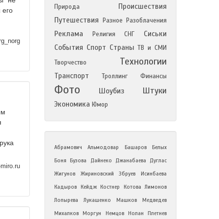
ы" не
Происшествия
Природа
 его
Путешествия
Разное
Разоблачения
Реклама
Сиськи
Религия
СНГ
rg_norg
События
Спорт
Страны
ТВ и СМИ
Технологии
Творчество
Транспорт
Троллинг
Финансы
Фото
Штуки
Шоубиз
Экономика
Юмор
ым
я
рука
Абрамович
Альмодовар
Башаров
Белых
Боня
Бузова
Дайнеко
Джанабаева
Дуглас
miro.ru
Жигунов
Жириновский
Збруев
Исинбаева
Кадыров
Кейдж
Костнер
Котова
Лимонов
Лопырева
Лукашенко
Машков
Медведев
Михалков
Моргун
Немцов
Нолан
Плетнев