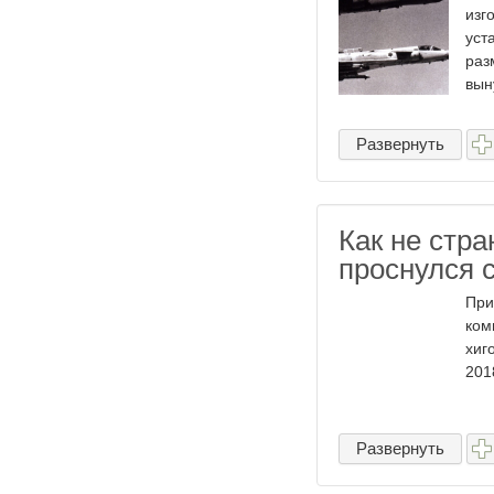
изг
уст
раз
вын
Развернуть
Как не стра
проснулся с
При
ком
хиг
2018
Развернуть