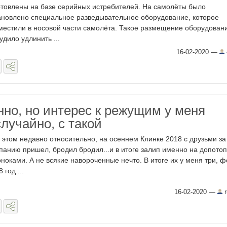
отовлены на базе серийных истребителей. На самолёты было
ановлено специальное разведывательное оборудование, которое
местили в носовой части самолёта. Такое размещение оборудован
удило удлинить ...
16-02-2020
—
нно, но интерес к режущим у меня
лучайно, с такой
 этом недавно относительно, на осеннем Клинке 2018 с друзьми за
панию пришел, бродил бродил...и в итоге залип именно на допото
оноками. А не всякие навороченные нечто. В итоге их у меня три, ф
 год ...
16-02-2020
—
r