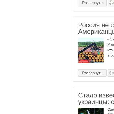
Развернуть
Россия не 
Американц
- О
Мюн
что
вто
Развернуть
Стало извес
украинцы: 
Сам