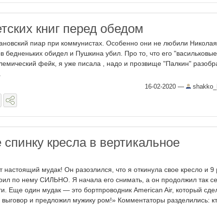
етских книг перед обедом
новский пиар при коммунистах. Особенно они не любили Николая 
ов бедненьких обидел и Пушкина убил. Про то, что его "васильковые
олемический фейк, я уже писала , надо и прозвище "Палкин" разобра
.
16-02-2020
—
shakko_
 спинку кресла в вертикальное
т настоящий мудак! Он разозлился, что я откинула свое кресло и 9 
рил по нему СИЛЬНО. Я начала его снимать, а он продолжил так с
ти. Еще один мудак — это бортпроводник American Air, который сде
 выговор и предложил мужику ром!» Комментаторы разделились: кт