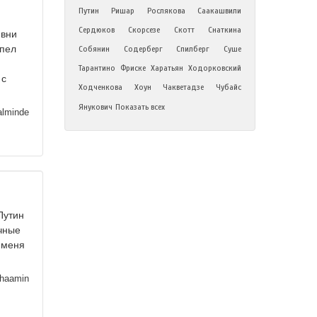
Путин
Ришар
Рослякова
Саакашвили
Сердюков
Скорсезе
Скотт
Снаткина
евни
рпел
Собянин
Содерберг
Спилберг
Суше
Тарантино
Фриске
Харатьян
Ходорковский
 с
Ходченкова
Хоун
Чакветадзе
Чубайс
Янукович
Показать всех
lminde
Путин
чные
 меня
haamin