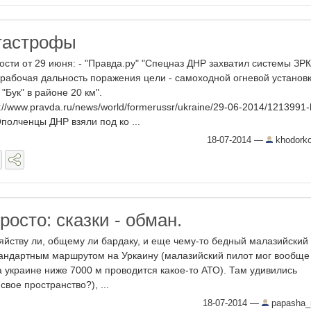
тастрофы
ости от 29 июня: - "Правда.ру" "Спецназ ДНР захватил системы ЗРК 
.) рабочая дальность поражения цели - самоходной огневой установ
 "Бук" в районе 20 км".
p://www.pravda.ru/news/world/formerussr/ukraine/29-06-2014/1213991-
 Ополченцы ДНР взяли под ко ...
18-07-2014
—
khodorko
росто: сказки - обман.
яйству ли, общему ли бардаку, и еще чему-то бедный малазийский
андартным маршрутом на Уркаину (малазийский пилот мог вообще
на украине ниже 7000 м проводится какое-то АТО). Там удивились
свое пространство?), ...
18-07-2014
—
papasha_