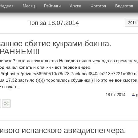
Неделя
Месяц
Рейтинги
Архив
Фототоп
Видеотоп
Топ за 18.07.2014
2014
анное сбитие кукрами боинга.
РАНЯЕМ!!!
верите? нате доказательства На видео видна чехарда со временем,
од начал копать и опачки - вот первое видео
p://rghost.ru/private/56950510/78d78 7acfabcaf840cfa213e7221a060 н
мя 17.32 застыло )))))) торопились сбушники ) Но это не все смотр
 создан ...
18-07-2014
—
g
вого испанского авиадиспетчера.