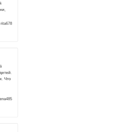
й
ни,
rita678
й
детей.
х. Что
ena485