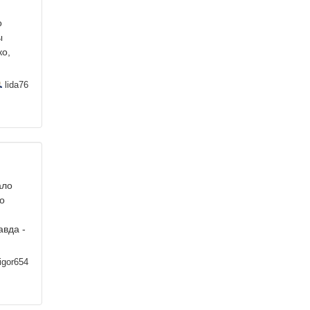
о
ы
ко,
lida76
ало
о
авда -
igor654