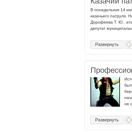
Казачий па
В понедельник 14 ию
казачьего патруля. 
Дорофеева Т. Ю., ат
депутат муниципально
Развернуть
Профессио
Ист
быт
бер
нач
не с
Развернуть