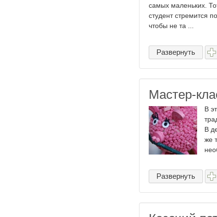
самых маленьких. То
студент стремится п
чтобы не та ...
Развернуть
Мастер-кла
В э
тра
В д
же 
нео
Развернуть