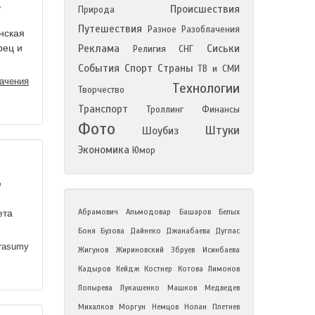
,
Происшествия
Природа
Путешествия
Разное
Разоблачения
нская
рец и
Реклама
Сиськи
Религия
СНГ
События
Спорт
Страны
ТВ и СМИ
ачения
Технологии
Творчество
Транспорт
Троллинг
Финансы
Фото
Штуки
Шоубиз
Экономика
Юмор
е
Абрамович
Альмодовар
Башаров
Белых
ета
Боня
Бузова
Дайнеко
Джанабаева
Дуглас
rasumy
Жигунов
Жириновский
Збруев
Исинбаева
Кадыров
Кейдж
Костнер
Котова
Лимонов
Лопырева
Лукашенко
Машков
Медведев
Михалков
Моргун
Немцов
Нолан
Плетнев