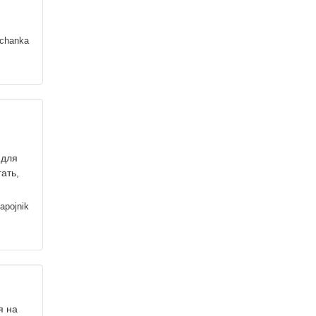
ichanka
 для
ать,
apojnik
я на