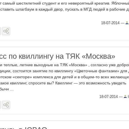
т самый шестилетний студент и его невероятный креатив. Яблочны
оставить шлагбаум в каждый двор, пускать в МГД людей в рабочие д
18-07-2014
—
сс по квиллингу на ТЯК «Москва»
ти теплые, летние выходные на ТЯК «Москва» , согласно уже добро
диции, состоится занятие по квиллингу «Цветочные фантазии» для 
етском «секторе» комплекса для детей и в общем-то всех желающи
такое квиллинг, спросите вы? Квиллинг — это возможность увидеть
бычн ...
18-07-2014
—
l