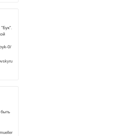
"Бук".
кой
byk-0/
vskyru
 быть
mueller