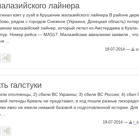
алазийского лайнера
гинал взят у zyalt в Крушение малазийского лайнера В районе дер
бово, рядом с городом Снежное (Украина, Донецкая область) поте
шение малазийский лайнер, который летел из Амстердама в Куала-
пур. Номер рейса — MAS17. Малазийские авиалинии заявили , что
е ...
18-07-2014
—
sa
ть галстуки
били ополченцы; 2) сбили ВС Украины; 3) сбили ВС России; 4) сбил 
ивой легенды Кремль не представил, в ход пошли разные лихорадо
и явно не имели никакой базовой и подготовленной истории. Для
...
18-07-2014
—
i_s