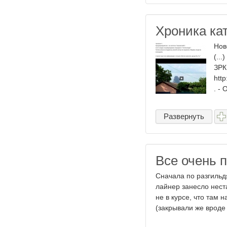
Хроника ка
Нов
(..
ЗРК
htt
. -
Развернуть
Все очень п
Сначала по разгильд
лайнер занесло нест
не в курсе, что там 
(закрывали же вроде 