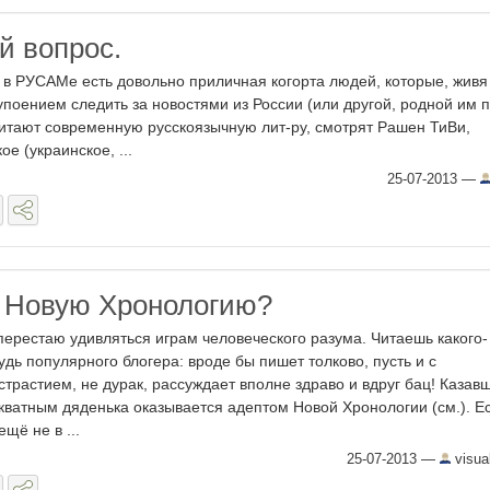
й вопрос.
о в РУСАМе есть довольно приличная когорта людей, которые, живя
поением следить за новостями из России (или другой, родной им п
читают современную русскоязычную лит-ру, смотрят Рашен ТиВи,
ое (украинское, ...
25-07-2013
—
в Новую Хронологию?
перестаю удивляться играм человеческого разума. Читаешь какого-
удь популярного блогера: вроде бы пишет толково, пусть и с
страстием, не дурак, рассуждает вполне здраво и вдруг бац! Казав
кватным дяденька оказывается адептом Новой Хронологии (см.). Е
ещё не в ...
25-07-2013
—
visual