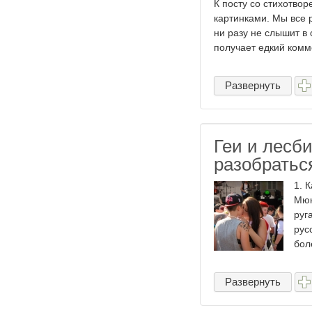
К посту со стихотво
картинками. Мы все р
ни разу не слышит в 
получает едкий комме
Развернуть
Геи и лесби
разобратьс
1. 
Мюн
руг
рус
бол
Развернуть