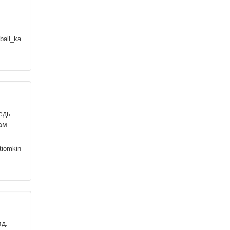
ball_ka
едь
ам
tiomkin
яд.