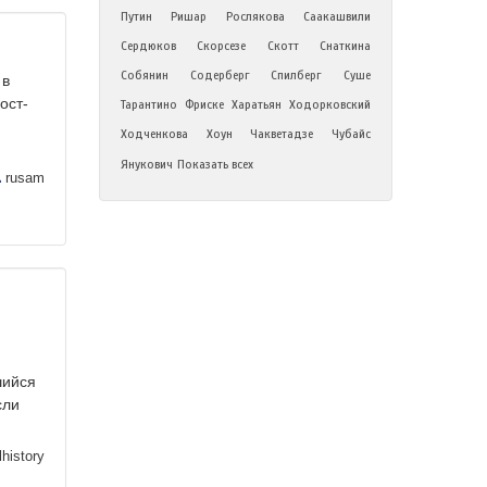
Путин
Ришар
Рослякова
Саакашвили
Сердюков
Скорсезе
Скотт
Снаткина
Собянин
Содерберг
Спилберг
Суше
 в
ост-
Тарантино
Фриске
Харатьян
Ходорковский
Ходченкова
Хоун
Чакветадзе
Чубайс
Янукович
Показать всех
rusam
шийся
сли
history