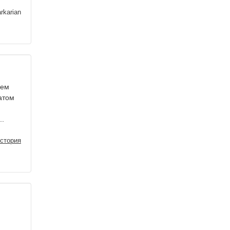
rkarian
ием
иатом
..
стория