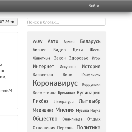
Войти
-07-26
Авто
Беларусь
WOW
Армия
Бизнес
Видео
Дети
Жесть
Закон
Здоровье
Животные
Игры
но
Интернет
История
Искусство
инг
Казахстан
Кино
Конфликты
ем,
Коронавирус
Коррупция
imnir74
Кулинария
Косметичка
Криминал
Ликбез
Лытдыбр
Литература
Мнения
Медицина
Музыка
Наука
Общество
Отдых
Олимпиада
Политика
Отношения
Персоны