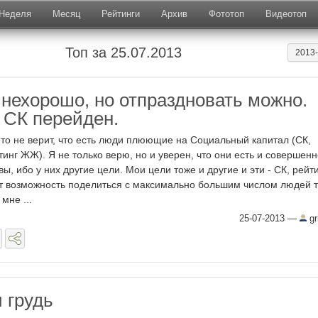
Неделя
Месяц
Рейтинги
Архив
Фототоп
Видеотоп
Топ за 25.07.2013
2013
 нехорошо, но отпраздновать можно.
 СК перейден.
-то не верит, что есть люди плюющие на Социальный капитал (СК,
тинг ЖЖ). Я не только верю, но и уверен, что они есть и совершен
вы, ибо у них другие цели. Мои цели тоже и другие и эти - СК, рейт
т возможность поделиться с максимально большим числом людей т
мне ...
25-07-2013
—
gr
 грудь