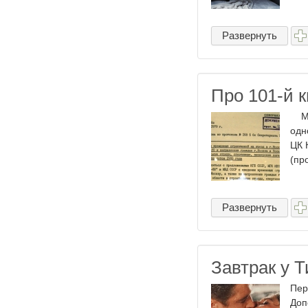
Развернуть
Про 101-й 
Мос
одн
ЦК 
(пр
Развернуть
Завтрак у 
Пер
Доп