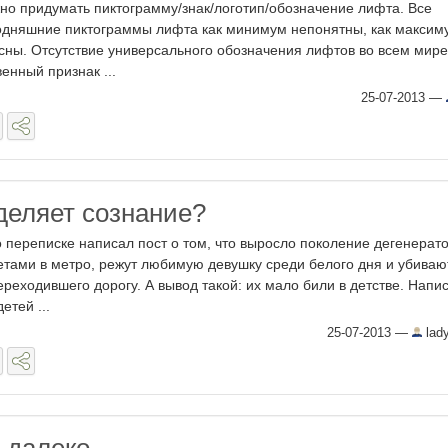
но придумать пиктограмму/знак/логотип/обозначение лифта. Все
одняшние пиктограммы лифта как минимум непонятны, как максим
сны. Отсутствие универсального обозначения лифтов во всем мире
венный признак ...
25-07-2013
—
деляет сознание?
о переписке написал пост о том, что выросло поколение дегенерато
етами в метро, режут любимую девушку среди белого дня и убиваю
ереходившего дорогу. А вывод такой: их мало били в детстве. Напи
етей ...
25-07-2013
—
lady