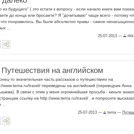
 далеко
 из будущего" ( это кстати к вопросу - если начало книги вам пока
аете до конца или бросаете? Я "дочитываю" чаще всего - потому чт
, что понравилось. Вы были абсолютно правы - самое ненасыщенно
ых ...
25-07-2013
—
rikk
 Путешествия на английском
онец-то значительная часть рассказов о путешествиях на
p://www.tema.ru/travel/ переведены на английский (переводчик Анна
ышева). В связи с этим у меня огромнейшая просьба - киньте знак
странцам ссылку на http://www.tema.ru/travel/ , и попросите высказа
 ...
25-07-2013
—
tema
—
Путеш