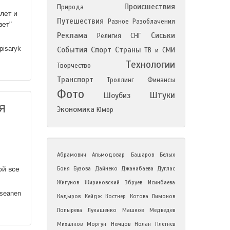
Происшествия
Природа
лет и
Путешествия
Разное
Разоблачения
вет"
Реклама
Сиськи
Религия
СНГ
pisaryk
События
Спорт
Страны
ТВ и СМИ
Технологии
Творчество
Транспорт
Троллинг
Финансы
Фото
Штуки
Шоубиз
я
Экономика
Юмор
Абрамович
Альмодовар
Башаров
Белых
ой все
Боня
Бузова
Дайнеко
Джанабаева
Дуглас
Жигунов
Жириновский
Збруев
Исинбаева
seanen
Кадыров
Кейдж
Костнер
Котова
Лимонов
Лопырева
Лукашенко
Машков
Медведев
Михалков
Моргун
Немцов
Нолан
Плетнев