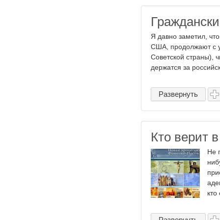
Граждански
Я давно заметил, чт
США, продолжают с у
Советской страны), 
держатся за российск
Развернуть
Кто верит 
Не 
ниб
при
аде
кто 
Развернуть