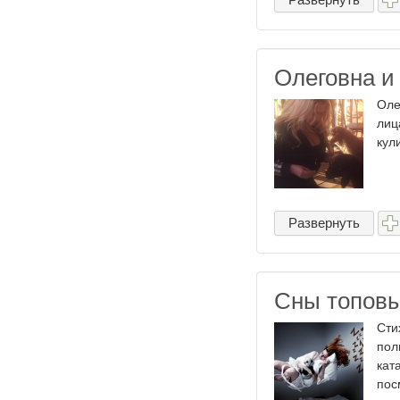
Олеговна и
Оле
лиц
кул
Развернуть
Сны топовых
Сти
пол
кат
пос