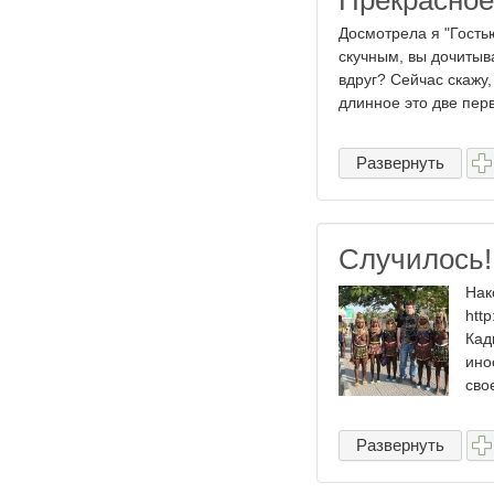
Прекрасное
Досмотрела я "Гостью
скучным, вы дочитыв
вдруг? Сейчас скажу
длинное это две перв
Развернуть
Случилось!
Нак
htt
Кад
ино
свое
Развернуть