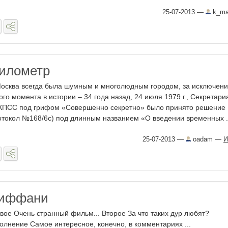
25-07-2013
—
k_ma
километр
ква всегда была шумным и многолюдным городом, за исключен
ого момента в истории – 34 года назад, 24 июля 1979 г., Секретар
КПСС под грифом «Совершенно секретно» было принято решение
отокол №168/6с) под длинным названием «О введении временных .
25-07-2013
—
oadam
—
И
Тиффани
вое Очень странный фильм... Второе За что таких дур любят?
олнение Самое интересное, конечно, в комментариях ...