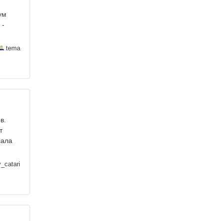
ум
 -
tema
в.
т
сала
_catari