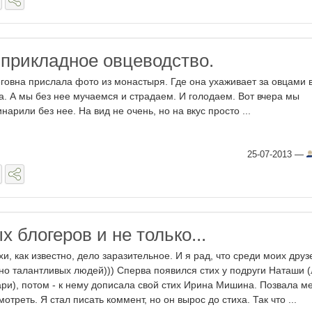
 прикладное овцеводство.
говна прислала фото из монастыря. Где она ухаживает за овцами 
а. А мы без нее мучаемся и страдаем. И голодаем. Вот вчера мы
инарили без нее. На вид не очень, но на вкус просто ...
25-07-2013
—
 блогеров и не только...
хи, как известно, дело заразительное. И я рад, что среди моих друз
но талантливых людей))) Сперва появился стих у подруги Наташи 
ари), потом - к нему дописала свой стих Ирина Мишина. Позвала м
мотреть. Я стал писать коммент, но он вырос до стиха. Так что ...