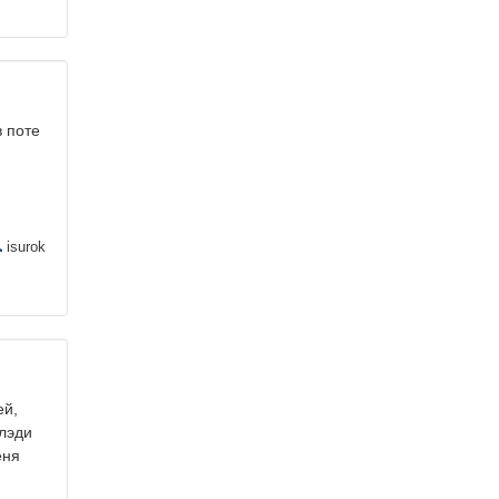
в поте
isurok
ей,
(лэди
еня