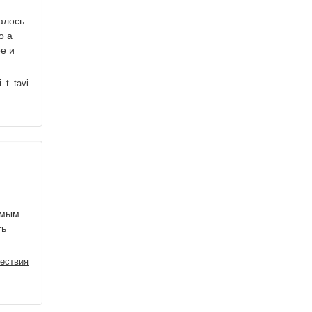
залось
о а
е и
i_t_tavi
омым
ть
ествия