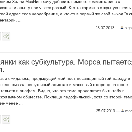
рением Холли МакНиш хочу добавить немного комментариев с
азные и опыт у нас у всех разный. Кто-то кормит в открытую шесть 
свой адрес слов неодобрения, а кто-то в первый же свой выход "в с
нтарий, ...
25-07-2013
—
olga
янки как субкультура. Морса пытаетс
я.
Как и ожидалось, предыдущий мой пост, посвященный гей-параду в
хене вызвал нешуточный ажиотаж и массовый отфренд на фоне
ательств и анафем. Видно, что эта тема продолжает быть табу в
скоязычном обществе. Похлеще педофильской, хотя со второй тем
ее-менее ...
25-07-2013
—
mor