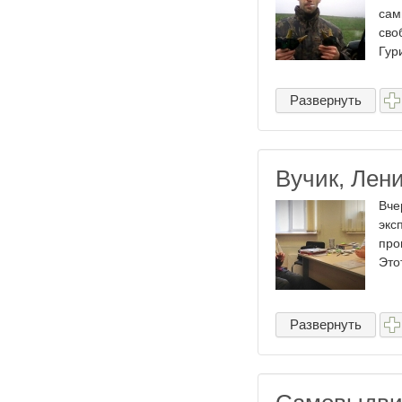
сам
сво
Гури
Развернуть
Вучик, Лен
Вче
экс
про
Это
Развернуть