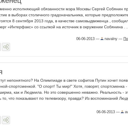
женец
менно исполняющий обязанности мэра Москвы Сергей Собянин п
стие в выборах столичного градоначальника, которые предположит
тоятся 8 сентября 2013 года, в качестве самовыдвиженца , сообщил
верг «Интерфакс» со ссылкой на источник в окружении Собянина . ..
06-06-2013
—
navalny
—
По
я
 тут непонятного? На Олимпиаде в свете софитов Путин хочет появ
еной-спортсменкой. "О спорт! Ты мир!" Хотя, говорят, спортсменка -
ширма, как и Людмила. Но это совершенно неважно. Реальность - э
ь то, что показывают по телевизору, правда? Из воспоминаний Лю
06-06-2013
—
av