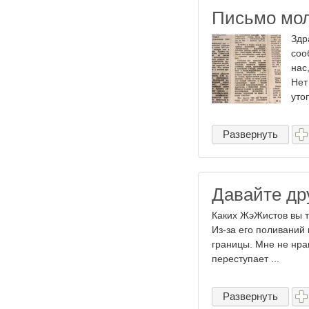
Письмо мол
Здр
соо
нас
Нет
утоп
Развернуть
Давайте др
Каких ЖэЖистов вы т
Из-за его поливаний 
границы. Мне не нрав
переступает ...
Развернуть