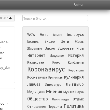
Войти
-06-07
Авто
Беларусь
WOW
Армия
Бизнес
Видео
Дети
Жесть
меся­
о
Закон
Здоровье
Животные
Игры
чки
Интернет
История
Искусство
я ...
Казахстан
Кино
Конфликты
Коронавирус
oy_den
Коррупция
Кулинария
Косметичка
Криминал
Ликбез
Лытдыбр
Литература
Мнения
Медицина
Музыка
Наука
Общество
Отдых
Олимпиада
ест и
Политика
Отношения
Персоны
из