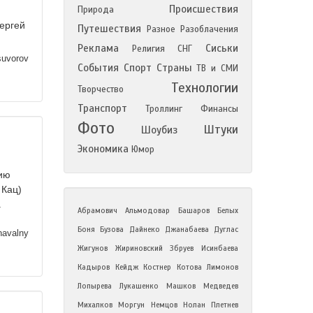
Происшествия
Природа
ергей
Путешествия
Разное
Разоблачения
Реклама
Сиськи
Религия
СНГ
suvorov
События
Спорт
Страны
ТВ и СМИ
Технологии
Творчество
Транспорт
Троллинг
Финансы
Фото
Штуки
Шоубиз
Экономика
Юмор
фию
 Кац)
.
Абрамович
Альмодовар
Башаров
Белых
Боня
Бузова
Дайнеко
Джанабаева
Дуглас
avalny
Жигунов
Жириновский
Збруев
Исинбаева
Кадыров
Кейдж
Костнер
Котова
Лимонов
Лопырева
Лукашенко
Машков
Медведев
Михалков
Моргун
Немцов
Нолан
Плетнев