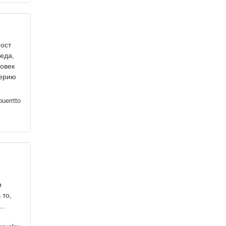
пост
еда,
ловек
серию
uerrtto
и
 то,
..