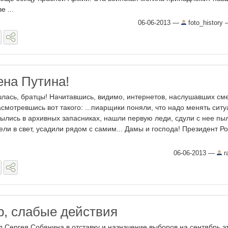
е ...
06-06-2013
—
foto_history
на Путина!
лась, братцы! Начитавшись, видимо, интернетов, наслушавших см
асмотревшись вот такого: ...пиарщики поняли, что надо менять сит
ылись в архивных запасниках, нашли первую леди, сдули с нее пыл
ели в свет, усадили рядом с самим... Дамы и господа! Президент Р
06-06-2013
—
r
, слабые действия
д Сергея Собянина в отставку и назначение выборов на сентябрь эт