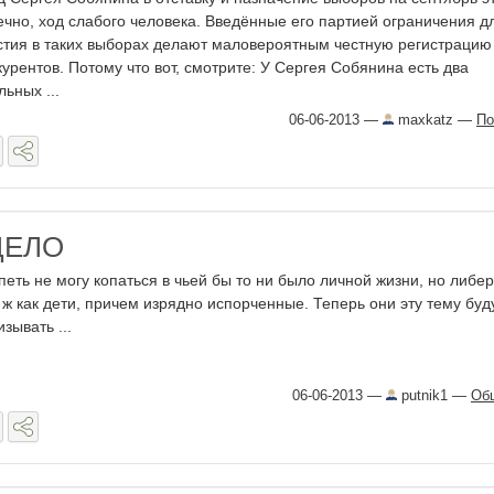
ечно, ход слабого человека. Введённые его партией ограничения д
стия в таких выборах делают маловероятным честную регистрацию
курентов. Потому что вот, смотрите: У Сергея Собянина есть два
льных ...
06-06-2013
—
maxkatz
—
По
ДЕЛО
петь не могу копаться в чьей бы то ни было личной жизни, но либе
 ж как дети, причем изрядно испорченные. Теперь они эту тему буд
зывать ...
06-06-2013
—
putnik1
—
Об