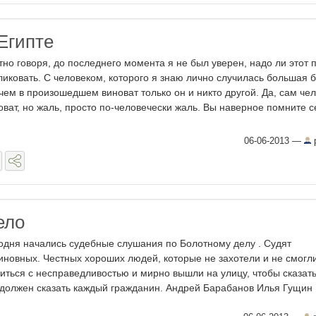
Египте
тно говоря, до последнего момента я не был уверен, надо ли этот 
ликовать. С человеком, которого я знаю лично случилась большая б
чем в произошедшем виноват только он и никто другой. Да, сам че
оват, но жаль, просто по-человечески жаль. Вы наверное помните 
06-06-2013
—
p
ело
одня начались судебные слушания по Болотному делу . Судят
иновных. Честных хороших людей, которые не захотели и не смогл
иться с несправедливостью и мирно вышли на улицу, чтобы сказать
 должен сказать каждый гражданин. Андрей Барабанов Илья Гущин .