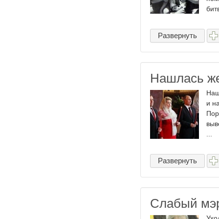
битв
Развернуть
Нашлась же
Наш
и н
Пор
выв
...
Развернуть
Слабый мэр
Ухо