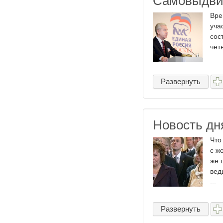
Самовыдви
Вре
уча
сос
чет
Развернуть
Новость дн
Что
с ж
же 
вед
...
Развернуть