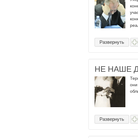
кон
уча
кон
реа
Развернуть
НЕ НАШЕ 
Тер
они
обли
Развернуть