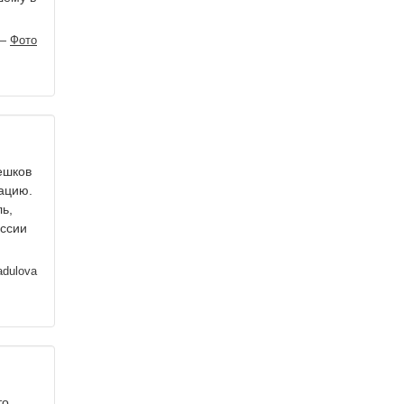
—
Фото
ешков
уацию.
ь,
оссии
adulova
о,