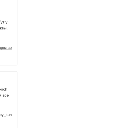
ут у
квы.
щество
onch.
я все
ey_kun