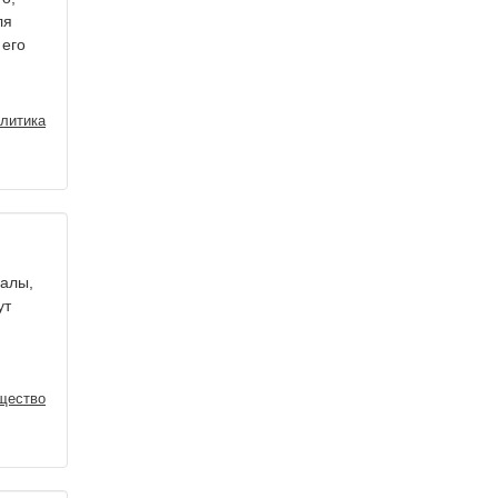
ля
 его
литика
ралы,
ут
щество