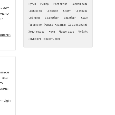
Путин
Ришар
Рослякова
Саакашвили
римет
Сердюков
Скорсезе
Скотт
Снаткина
ельно
Собянин
Содерберг
Спилберг
Суше
 в
.
Тарантино
Фриске
Харатьян
Ходорковский
Ходченкова
Хоун
Чакветадзе
Чубайс
литика
Янукович
Показать всех
иться
 такая
то
дмилы
malgin