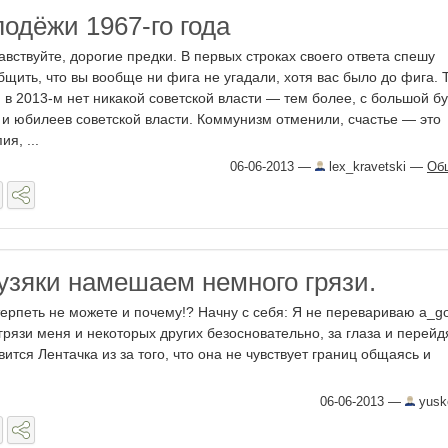
одёжи 1967-го года
авствуйте, дорогие предки. В первых строках своего ответа спешу
бщить, что вы вообще ни фига не угадали, хотя вас было до фига. Т
, в 2013-м нет никакой советской власти — тем более, с большой бу
 и юбилеев советской власти. Коммунизм отменили, счастье — это
ия, ...
06-06-2013
—
lex_kravetski
—
Об
узяки намешаем немного грязи.
ерпеть не можете и почему!? Начну с себя: Я не перевариваю a_g
грязи меня и некоторых других безосновательно, за глаза и перейд
ится Лентачка из за того, что она не чувствует границ общаясь и
06-06-2013
—
yusk