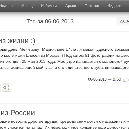
Неделя
Месяц
Рейтинги
Архив
Фототоп
Видеотоп
Топ за 06.06.2013
2013
з жизни :)
рый день. Меня зовут Мария, мне 17 лет, я мама чудесного восьми
го мальчишки Елисея из Москвы:) Под катом 51 фотографии­ нашег
ичного дня. 25 мая 2013 года. Мое утро начинается с маленькой ру
а, вытаскивающей мой глаз, и его единственного зуба, впивающегос
06-06-2013
—
odin_m
 из России
ошие новости, дорогие друзья. Креаклы снимаются с насиженных м
ном уносятся на запад. Их немелодичное кряканье ещё доносится 