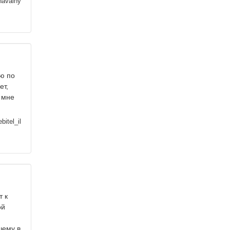
avalny
ию по
ет,
 мне
bitel_il
т к
ой
шему в