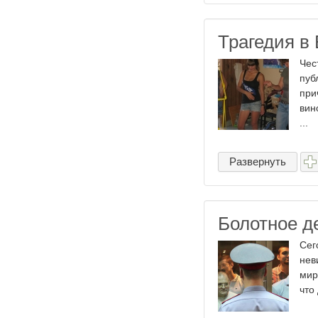
Трагедия в 
Чес
пуб
при
вин
...
Развернуть
Болотное д
Сег
нев
мир
что