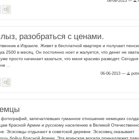
06-06-2013
—
n
плыз, разобраться с ценами.
твенник в Израиле. Живет в бесплатной квартире и получает пенс
а 2500 в месяц. Он постоянно ноет и жалуется, что денег не хвата
уже просто начинает казаться, что меня красиво разводят. Сегодня
не ...
06-06-2013
—
potre
немцы
 фотографий, запечатлевших гуманное отношение немецких солда
цам Красной Армии и русскому населению в Великой Отечественн
не. Эсэсовцы отдыхают в советской деревне. Эсэсовец оказывает
ощь бойцу Красной Армии. Эта воинская могила принадлежит пав