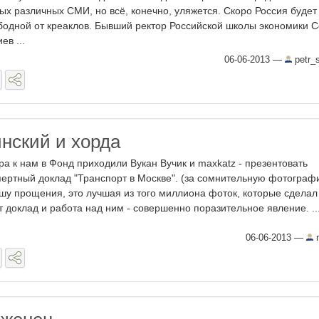
ых различных СМИ, но всё, конечно, уляжется. Скоро Россия будет
бодной от креаклов. Бывший ректор Российской школы экономики С
ев ...
06-06-2013
—
petr_
инский и хорда
ра к нам в Фонд приходили Вукан Вучик и maxkatz - презентовать
пертный доклад "Транспорт в Москве". (за сомнительную фотогра
шу прощения, это лучшая из того миллиона фоток, которые сделал
т доклад и работа над ним - совершенно поразительное явление. ..
06-06-2013
—
n