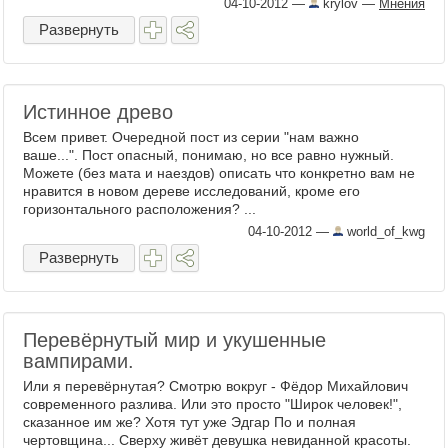
04-10-2012
—
krylov
—
Мнения
Развернуть
Истинное древо
Всем привет. Очередной пост из серии "нам важно
ваше...". Пост опасный, понимаю, но все равно нужный.
Можете (без мата и наездов) описать что конкретно вам не
нравится в новом дереве исследований, кроме его
горизонтального расположения? ...
04-10-2012
—
world_of_kwg
Развернуть
Перевёрнутый мир и укушенные
вампирами.
Или я перевёрнутая? Смотрю вокруг - Фёдор Михайлович
современного разлива. Или это просто "Широк человек!",
сказанное им же? Хотя тут уже Эдгар По и полная
чертовщина... Сверху живёт девушка невиданной красоты.