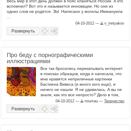
Весь мир в этот день должен в пояс кланяться России. А кто
вспомнил? Вот это и называется инновации. Но они из
одних слов не родятся. ЗЫ. Написано у могилы Иммануила
...
04-10-2012
—
v_tretyakov
Развернуть
Про беду с порнографическими
иллюстрациями
Все так бросились перекапывать интернет
в поисках образцов, когда я написала, что
мне нравятся неприличные картинки
Бастиена Вивеса (и много кого еще), и
ничего не нашли. Я не удивилась. А вы не
знали, как это все непросто? Дело в том,
что я уже ...
04-10-2012
—
miumau
—
Творчество
Развернуть