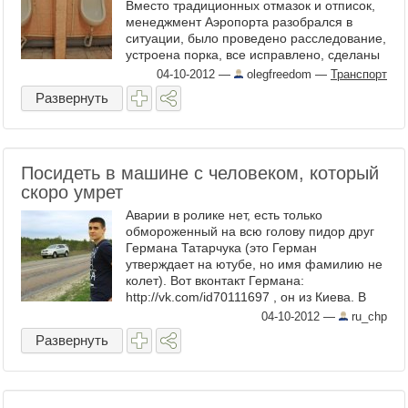
Вместо традиционных отмазок и отписок,
менеджмент Аэропорта разобрался в
ситуации, было проведено расследование,
устроена порка, все исправлено, сделаны
выводы. Затем ...
04-10-2012
—
olegfreedom
—
Транспорт
Развернуть
Посидеть в машине с человеком, который
скоро умрет
Аварии в ролике нет, есть только
обмороженный на всю голову пидор друг
Германа Татарчука (это Герман
утверждает на ютубе, но имя фамилию не
колет). Вот вконтакт Германа:
http://vk.com/id70111697 , он из Киева. В
подробной инфе у Германа есть папа -
04-10-2012
—
ru_chp
тоже ...
Развернуть