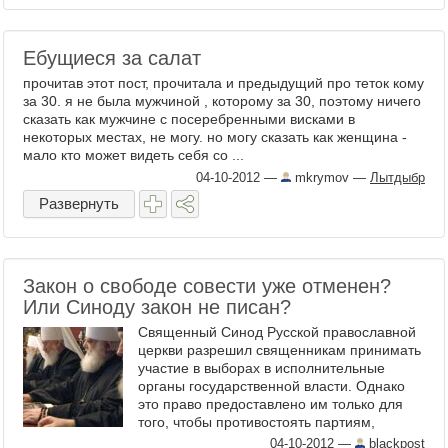
Ебущиеся за салат
прочитав этот пост, прочитала и предыдущий про теток кому
за 30. я не была мужчиной , которому за 30, поэтому ничего
сказать как мужчине с посеребренными висками в
некоторых местах, не могу. но могу сказать как женщина -
мало кто может видеть себя со ...
04-10-2012
—
mkrymov
—
Лытдыбр
Развернуть
Закон о свободе совести уже отменен?
Или Синоду закон не писан?
Священный Синод Русской православной
церкви разрешил священникам принимать
участие в выборах в исполнительные
органы государственной власти. Однако
это право предоставлено им только для
того, чтобы противостоять партиям,
стремящимся ...
04-10-2012
—
blackpost