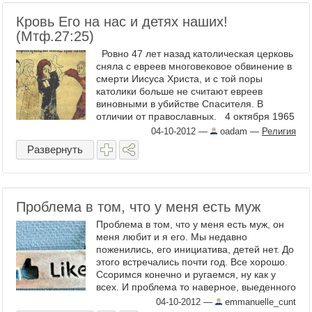
Кровь Его на нас и детях наших!
(Мтф.27:25)
Ровно 47 лет назад католическая церковь
сняла с евреев многовековое обвинение в
смерти Иисуса Христа, и с той поры
католики больше не считают евреев
виновными в убийстве Спасителя. В
отличии от православных. 4 октября 1965
года, во время ...
04-10-2012
—
oadam
—
Религия
Развернуть
Проблема в том, что у меня есть муж
Проблема в том, что у меня есть муж, он
меня любит и я его. Мы недавно
поженились, его инициатива, детей нет. До
этого встречались почти год. Все хорошо.
Ссоримся конечно и ругаемся, ну как у
всех. И проблема то наверное, выеденного
яйца не стоит). ...
04-10-2012
—
emmanuelle_cunt