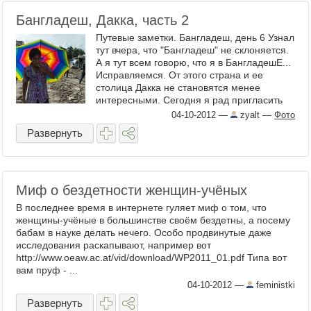
Бангладеш, Дакка, часть 2
Путевые заметки. Бангладеш, день 6 Узнал
тут вчера, что "Бангладеш" не склоняется.
А я тут всем говорю, что я в БангладешЕ...
Исправляемся. От этого страна и ее
столица Дакка не становятся менее
интересными. Сегодня я рад пригласить
вас на ...
04-10-2012
—
zyalt
—
Фото
Развернуть
Миф о бездетности женщин-учёных
В последнее время в интернете гуляет миф о том, что
женщины-учёные в большинстве своём бездетны, а посему
бабам в науке делать нечего. Особо продвинутые даже
исследования раскапывают, например вот
http://www.oeaw.ac.at/vid/download/WP2011_01.pdf Типа вот
вам пруф - ...
04-10-2012
—
feministki
Развернуть