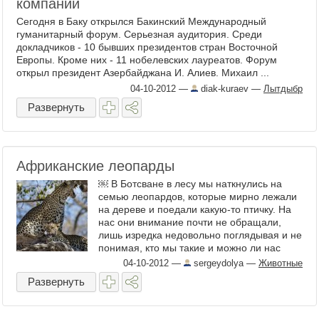
компании
Сегодня в Баку открылся Бакинский Международный
гуманитарный форум. Серьезная аудитория. Среди
докладчиков - 10 бывших президентов стран Восточной
Европы. Кроме них - 11 нобелевских лауреатов. Форум
открыл президент Азербайджана И. Алиев. Михаил ...
04-10-2012
—
diak-kuraev
—
Лытдыбр
Развернуть
Африканские леопарды
￼ В Ботсване в лесу мы наткнулись на
семью леопардов, которые мирно лежали
на дереве и поедали какую-то птичку. На
нас они внимание почти не обращали,
лишь изредка недовольно поглядывая и не
понимая, кто мы такие и можно ли нас
съесть... ￼ По ...
04-10-2012
—
sergeydolya
—
Животные
Развернуть