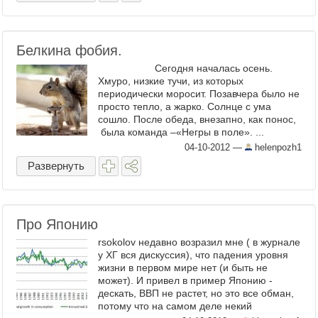
Белкина фобия.
Сегодня началась осень.
Хмуро, низкие тучи, из которых
периодически моросит. Позавчера было не
просто тепло, а жарко. Солнце с ума
сошло. После обеда, внезапно, как понос,
была команда –«Негры в поле». ...
04-10-2012
—
helenpozh1
Развернуть
Про Японию
rsokolov недавно возразил мне ( в журнале
у ХГ вся дискуссия), что падения уровня
жизни в первом мире нет (и быть не
может). И привел в пример Японию -
дескать, ВВП не растет, но это все обман,
потому что на самом деле некий