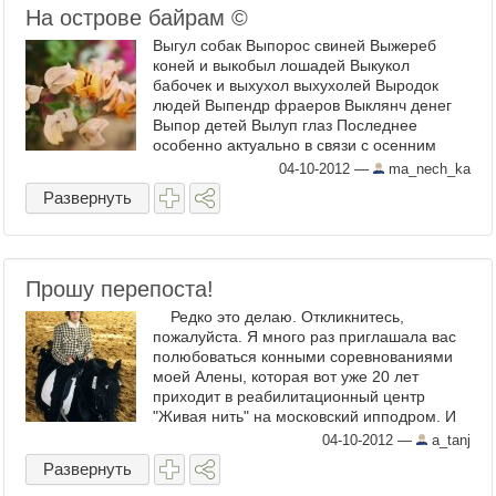
На острове байрам ©
Выгул собак Выпорос свиней Выжереб
коней и выкобыл лошадей Выкукол
бабочек и выхухол выхухолей Выродок
людей Выпендр фраеров Выклянч денег
Выпор детей Вылуп глаз Последнее
особенно актуально в связи с осенним
обострением мира во всем мире. Но ...
04-10-2012
—
ma_nech_ka
Развернуть
Прошу перепоста!
Редко это делаю. Откликнитесь,
пожалуйста. Я много раз приглашала вас
полюбоваться конными соревнованиями
моей Алены, которая вот уже 20 лет
приходит в реабилитационный центр
"Живая нить" на московский ипподром. И
это ...
04-10-2012
—
a_tanj
Развернуть