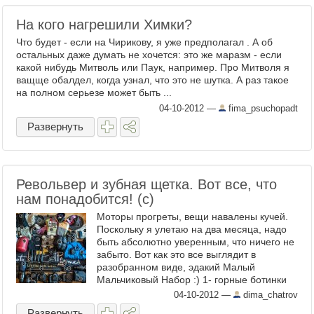
На кого нагрешили Химки?
Что будет - если на Чирикову, я уже предполагал . А об
остальных даже думать не хочется: это же маразм - если
какой нибудь Митволь или Паук, например. Про Митволя я
ващще обалдел, когда узнал, что это не шутка. А раз такое
на полном серьезе может быть ...
04-10-2012
—
fima_psuchopadt
Развернуть
Револьвер и зубная щетка. Вот все, что
нам понадобится! (с)
Моторы прогреты, вещи навалены кучей.
Поскольку я улетаю на два месяца, надо
быть абсолютно уверенным, что ничего не
забыто. Вот как это все выглядит в
разобранном виде, эдакий Малый
Мальчиковый Набор :) 1- горные ботинки
La Sportiva Nepal Top 2; 2 - ...
04-10-2012
—
dima_chatrov
Развернуть