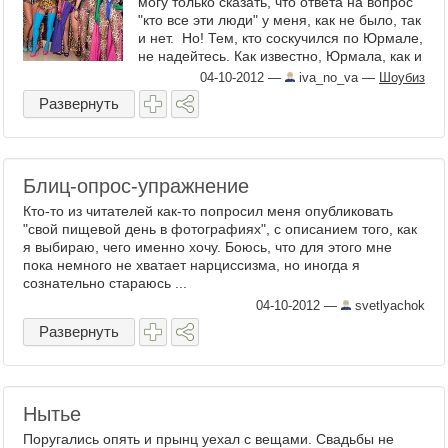
могу только сказать, что ответа на вопрос
"кто все эти люди" у меня, как не было, так
и нет. Но! Тем, кто соскучился по Юрмале,
не надейтесь. Как известно, Юрмала, как и
...
04-10-2012
—
iva_no_va
—
Шоубиз
Развернуть
Блиц-опрос-упражнение
Кто-то из читателей как-то попросил меня опубликовать
"свой пищевой день в фотографиях", с описанием того, как
я выбираю, чего именно хочу. Боюсь, что для этого мне
пока немного не хватает нарциссизма, но иногда я
сознательно стараюсь ...
04-10-2012
—
svetlyachok
Развернуть
Нытье
Поругались опять и прынц уехал с вещами. Свадьбы не