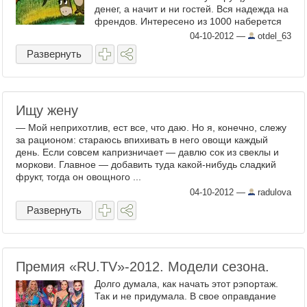
денег, а начит и ни гостей. Вся надежда на
френдов. Интересено из 1000 наберется
хотя бы десяток, ...
04-10-2012
—
otdel_63
Развернуть
Ищу жену
— Мой неприхотлив, ест все, что даю. Но я, конечно, слежу
за рационом: стараюсь впихивать в него овощи каждый
день. Если совсем капризничает — давлю сок из свеклы и
моркови. Главное — добавить туда какой-нибудь сладкий
фрукт, тогда он овощного ...
04-10-2012
—
radulova
Развернуть
Премия «RU.TV»-2012. Модели сезона.
Долго думала, как начать этот рэпортаж.
Так и не придумала. В свое оправдание