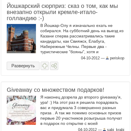
Йошкарский сюрприз: сказ о том, как мы
внезапно открыли кремле-итало-
голландию :-)
В Йошкар-Олу я изначально ехать не
собирался. На субботний день на выезд из
Казани сперва рассматривались такие
кандидаты, как Свияжск, Елабуга,
Набережные Челны. Первые два -
туристические "бояны", хотя и
живописные, заточенные специально для
04-10-2012
—
periskop
...
Развернуть
Giveaway со множеством подарков!
Я наконец дозрела до второго giveaway'я,
ура! :) На этот раз я решила порадовать
вас и придумала 3 совершенно разных
приза . А так же помимо основных призов
первые 20 участников розыгрыша получат
в подарок по открытке с моей
фотографией , какой именно - ...
04-10-2012
—
sabi_krabi