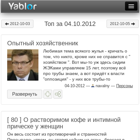
Разместить статью
Войти
Топ за 04.10.2012
2012-10-03
2012-10-05
Неделя
Опытный хозяйственник
Месяц
Любимая тема всякого жулья - кричать о
Рейтинги
том, что никто, кроме них не справится с "
хозяйством ". Вот мы-то уж здесь сидим
ЖЭКами управляем 15 лет, поэтому всё
Архив
про трубы знаем, а вот придёт к власти
"оппозиция" - у них все трубы-то
Фототоп
полопаются. Ведь " опыта ...
04-10-2012
—
navalny
—
Персоны
Видеотоп
Развернуть
[ 80 ] О растворимом кофе и интимной
прическе у женщин
Он весь состоит из противоречий и странностей
Просыпаясь утром, он ставит чайник на огонь, бросает в