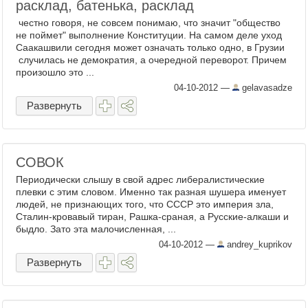
расклад, батенька, расклад
честно говоря, не совсем понимаю, что значит "общество
не поймет" выполнение Конституции. На самом деле уход
Саакашвили сегодня может означать только одно, в Грузии
случилась не демократия, а очередной переворот. Причем
произошло это ...
04-10-2012
—
gelavasadze
Развернуть
СОВОК
Периодически слышу в свой адрес либералистические
плевки с этим словом. Именно так разная шушера именует
людей, не признающих того, что СССР это империя зла,
Сталин-кровавый тиран, Рашка-сраная, а Русские-алкаши и
быдло. Зато эта малочисленная, ...
04-10-2012
—
andrey_kuprikov
Развернуть