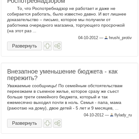
Роспотребнадзором
То, что Роспотребнадзор не работает и даже не
собирается работать, было известно давно. И вот лишнее
доказательство – письмо, которое мы получили от
работника очередного магазина, торгующего просрочкой
(на этот раз ...
04-10-2012
—
hrushi_protiv
Развернуть
Внезапное уменьшение бюджета - как
пережить?
Уважаемые сообщницы! По семейным обстоятельствам
переезжаем в съемное жилье, которое сразу же съест
больше трети семейного бюджета, который и так
ежемесячно выходил почти в ноль. Семья - папа, мама
(раюотаю на дому), двое детей - 5 лет и 9 месяцев, ...
04-10-2012
—
flylady_ru
Развернуть