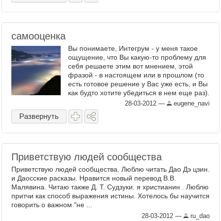
самооценка
Вы понимаете, Интегрум - у меня такое
ощущение, что Вы какую-то проблему для
себя решаете этим вот мнением, этой
фразой - в настоящем или в прошлом (то
есть готовое решение у Вас уже есть, и Вы
как будто хотите убедиться в нем еще раз).
И это значит, ...
28-03-2012
—
eugene_navi
Развернуть
Приветствую людей сообщества
Приветствую людей сообщества. Люблю читать Дао Дэ цзин.
и Даосские расказы. Нравится новый перевод В.В.
Малявина. Читаю также Д. Т. Судзуки. я христианин . Люблю
притчи как способ выражения истины. Хотелось бы научится
говорить о важном "не ...
28-03-2012
—
ru_dao