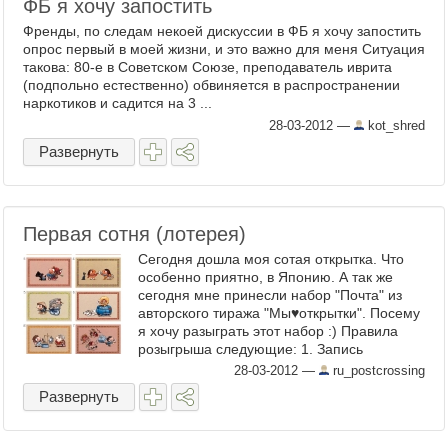
ФБ я хочу запостить
Френды, по следам некоей дискуссии в ФБ я хочу запостить
опрос первый в моей жизни, и это важно для меня Ситуация
такова: 80-е в Советском Союзе, преподаватель иврита
(подпольно естественно) обвиняется в распространении
наркотиков и садится на 3 ...
28-03-2012
—
kot_shred
Развернуть
Первая сотня (лотерея)
Сегодня дошла моя сотая открытка. Что
особенно приятно, в Японию. А так же
сегодня мне принесли набор "Почта" из
авторского тиража "Мы♥открытки". Посему
я хочу разыграть этот набор :) Правила
розыгрыша следующие: 1. Запись
участников производится ...
28-03-2012
—
ru_postcrossing
Развернуть