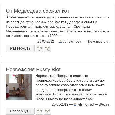
От Медведева сбежал кот
"Собеседник" сегодня с утра развлекает новостью о том, что
из президентской семьи сбежал кот Дорофей 2004 г.р.
Порода редкая - невская маскарадная. Светлана
Медведева в своё время лично выбирала его в питомнике, а
стоимость оценивается в 1000 ...
28-03-2012
—
varfolomeev
—
Происшествия
Развернуть
Норвежские Pussy Riot
Норвежские борцы за влажные
тропические леса борются за эти самые
леса публично совокупляясь и немножко
продавая порнографию со своим
участием. Борются в том числе в церкви в
Осло. Ничего не напоминает? Как
сообщает Вики, Fuck for Forest (FFF, (рус.)
28-03-2012
—
teh_nomad
—
Жесть
...
Развернуть