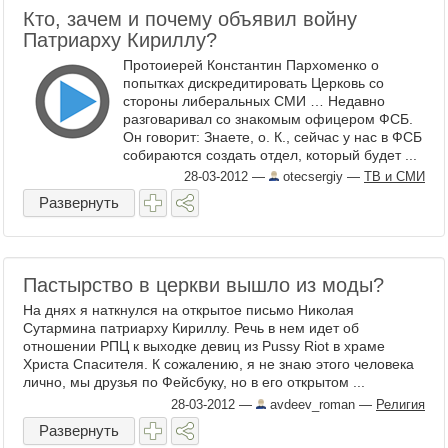
Кто, зачем и почему объявил войну
Патриарху Кириллу?
Протоиерей Константин Пархоменко о
попытках дискредитировать Церковь со
стороны либеральных СМИ … Недавно
разговаривал со знакомым офицером ФСБ.
Он говорит: Знаете, о. К., сейчас у нас в ФСБ
собираются создать отдел, который будет ...
28-03-2012
—
otecsergiy
—
ТВ и СМИ
Развернуть
Пастырство в церкви вышло из моды?
На днях я наткнулся на открытое письмо Николая
Сутармина патриарху Кириллу. Речь в нем идет об
отношении РПЦ к выходке девиц из Pussy Riot в храме
Христа Спасителя. К сожалению, я не знаю этого человека
лично, мы друзья по Фейсбуку, но в его открытом ...
28-03-2012
—
avdeev_roman
—
Религия
Развернуть