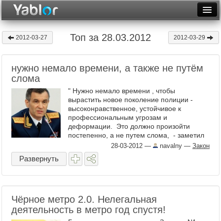
Разместить статью
Войти
Топ за 28.03.2012
2012-03-27
2012-03-29
Неделя
нужно немало времени, а также не путём
Месяц
слома
Рейтинги
" Нужно немало времени , чтобы
вырастить новое поколение полиции -
Архив
высоконравственное, устойчивое к
профессиональным угрозам и
деформации. Это должно произойти
Фототоп
постепенно, а не путем слома, - заметил
министр внутренних дел. - Выражаясь ...
28-03-2012
—
navalny
—
Закон
Видеотоп
Развернуть
Чёрное метро 2.0. Нелегальная
деятельность в метро год спустя!