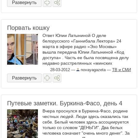
Развернуть
Порвать кошку
Ответ Юлии Латыниной О деле
белорусского «Ганнибала Лектора» 24
марта в эфире радио «Эхо Москвы»
вышла передача Юлии Латыниной «Код
доступа» . Часть ее была посвящена делу
недавно расстрелянных «минских
террористов» Коновалова и ...
28-03-2012
—
novayagazeta
—
ТВ и СМИ
Развернуть
Путевые заметки. Буркина-Фасо, день 4
Вчера проснулся в Буркина-Фасо, родине
честных людей. Люди здесь оказались так
себе. Белый человек здесь ассоциируется
только со словом "ДЕНЬГИ". Два белых
человека означает "очень много денег". За