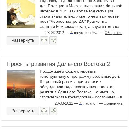
Год назад я делал пост про Задачку N1
для Полиции в Москве вызвавший большой
интерес в ЖЖ. Так вот за год ситуация
стала значительно хуже, о чём вам новый
пост "Чёрное метро 2.0" Кратко: на
станции Комсомольская, а спустя год уже
и на Курской, ...
28-03-2012
—
moya_moskva
—
Общество
Развернуть
Проекты развития Дальнего Востока 2
Продолжаем формулировать
конструктивную программу реальных дел.
В прошлый раз мы приступили к
обсуждению ряда важнейших проектов
развития Дальнего Востока – а именно,
строительства космодрома «Восточный » в
Амурской области и подводного ...
28-03-2012
—
naganoff
—
Экономика
Развернуть