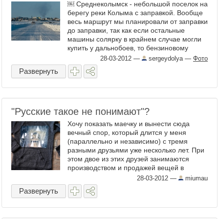
￼ Среднеколымск - небольшой поселок на
берегу реки Колыма с заправкой. Вообще
весь маршрут мы планировали от заправки
до заправки, так как если остальные
машины солярку в крайнем случае могли
купить у дальнобоев, то бензиновому
Кукусику ...
28-03-2012
—
sergeydolya
—
Фото
Развернуть
"Русские такое не понимают"?
Хочу показать маечку и вынести сюда
вечный спор, который длится у меня
(параллельно и независимо) с тремя
разными друзьями уже несколько лет. При
этом двое из этих друзей занимаются
производством и продажей вещей в
области моды и чего-то ...
28-03-2012
—
miumau
Развернуть