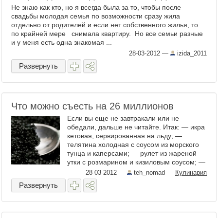
Не знаю как кто, но я всегда была за то, чтобы после
свадьбы молодая семья по возможности сразу жила
отдельно от родителей и если нет собственного жилья, то
по крайней мере снимала квартиру. Но все семьи разные
и у меня есть одна знакомая ...
28-03-2012
—
izida_2011
Развернуть
Что можно съесть на 26 миллионов
Если вы еще не завтракали или не
обедали, дальше не читайте. Итак: — икра
кетовая, сервированная на льду; —
телятина холодная с соусом из морского
тунца и каперсами; — рулет из жареной
утки с розмарином и кизиловым соусом; —
копченый язык в ...
28-03-2012
—
teh_nomad
—
Кулинария
Развернуть