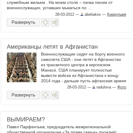
служебным жильем . На моем столе – пачка писем от
военнослужащих, уставших мыкаться по ...
28-03-2012
—
abeliakov
—
Коррупция
Развернуть
Американцы летят в Афганистан
Военнослужащие сидят на борту военного
самолета США - они летят в Афганистан
из транзитного центра в киргизском
Манасе. США планирует полностью
вывести войска из Афганистана к концу
2014 года - дальше пусть афганская армия
и полиция как-нибудь ...
28-03-2012
—
radulova
—
Фото
Развернуть
ВЫМИРАЕМ?
Павел Парфентьев, председатель межрегиональной
общественной организации «За права семьи» произнёс