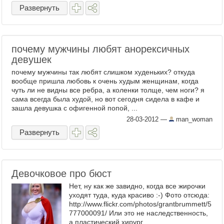
Развернуть
почему мужчины любят анорексичных
девушек
почему мужчины так любят слишком худеньких? откуда
вообще пришла любовь к очень худым женщинам, когда
чуть ли не видны все ребра, а коленки толще, чем ноги? я
сама всегда была худой, но вот сегодня сидела в кафе и
зашла девушка с офигенной попой, ...
28-03-2012
—
man_woman
Развернуть
Девочковое про бюст
Нет, ну как же завидно, когда все жирочки
уходят туда, куда красиво :-) Фото отсюда:
http://www.flickr.com/photos/grantbrummett/5
777000091/ Или это не наследственность,
а пластический хирург ...