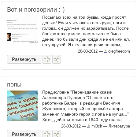
Вот и поговорили :-)
Посылаю всех на три буквы, когда просят
деньги! Если у человека есть руки, ноги и
голова, он должен их зарабатывать. После
банкротства у меня настолько не было
денег, что бывали дни когда я не ел или ел,
но у друзей. Я шел на встречи пешком,
потому что ...
28-03-2012
—
olegfreedom
Развернуть
попы
Предисловие "Переиздание сказки
Александра Пушкина "О попе и его
работнике Балде" в редакции Василия
Жуковского, который по просьбе автора
заменил главного героя с попа на купца..."
Хотя, действительно в 1840 году сказка
Пушкина вышла в ...
28-03-2012
—
mi3ch
—
Литература
Развернуть