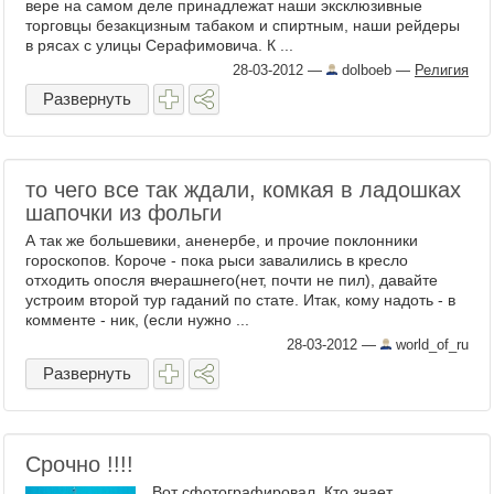
вере на самом деле принадлежат наши эксклюзивные
торговцы безакцизным табаком и спиртным, наши рейдеры
в рясах с улицы Серафимовича. К ...
28-03-2012
—
dolboeb
—
Религия
Развернуть
то чего все так ждали, комкая в ладошках
шапочки из фольги
А так же большевики, аненербе, и прочие поклонники
гороскопов. Короче - пока рыси завалились в кресло
отходить опосля вчерашнего(нет, почти не пил), давайте
устроим второй тур гаданий по стате. Итак, кому надоть - в
комменте - ник, (если нужно ...
28-03-2012
—
world_of_ru
Развернуть
Срочно !!!!
Вот сфотографировал. Кто знает