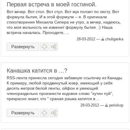
Первая встреча в моей гостиной.
Вот вечер. Вот стол. Вот стул. Вот жук ползет по листу. Вот
формула бытия, И в этой формуле – я. В оригинале
стихотворения Михаила Сипера не утро, а вечер, надеюсь,
что моя вольность не изменит формулу бытия. :) Наша
встреча началась. Проходите, ...
28-03-2012
—
chuliganka
Развернуть
Канашка катится в ...?
RSS-лента принесла сегодня забавную ссылочку из Канады.
К примеру, любой продвинутый юзер, имеющий у себя
десять метров белой ленты, ойфон и умеющий
членораздельно произнести кодовое слово "хутин пуй",
прекрасно знает, что " сраная рашка катится в ...
28-03-2012
—
periskop
Развернуть