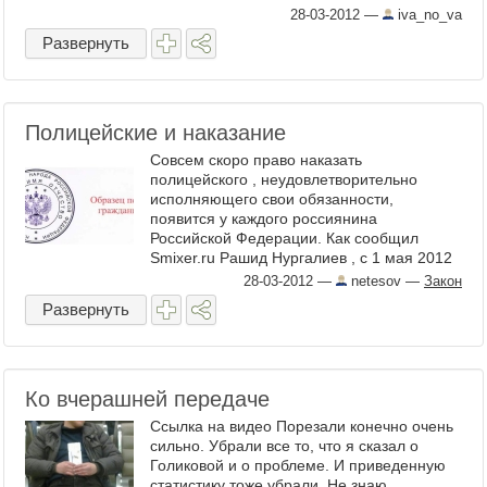
28-03-2012
—
iva_no_va
Развернуть
Полицейские и наказание
Совсем скоро право наказать
полицейского , неудовлетворительно
исполняющего свои обязанности,
появится у каждого россиянина
Российской Федерации. Как сообщил
Smixer.ru Рашид Нургалиев , с 1 мая 2012
года в удостоверениях полицейских ...
28-03-2012
—
netesov
—
Закон
Развернуть
Ко вчерашней передаче
Ссылка на видео Порезали конечно очень
сильно. Убрали все то, что я сказал о
Голиковой и о проблеме. И приведенную
статистику тоже убрали. Не знаю,