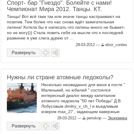
Спорт- бар "Гнездо". Болейте с нами!
Чемпионат Мира 2012. Танцы. КТ.
Танцы! Вот всё таки так или иначе танцы настраивают на
позитив. Тем более что нас снова ждёт зажигательная
латина! Хотела бы я написать что латины много не бывает-
но не могу))) Стала ловить себя на мысли что к последней
разминке я уже слега дурею от ...
28-03-2012
—
elisir_contes
Развернуть
Нужны ли стране атомные ледоколы?
Несколько неожиданно для меня в посте "
Маленький, но юбилей " состоялся
интересный диалог между капитаном
атомного ледокола "50 лет Победы" Д.В.
Лобусовым dmitry_v_ch_l и въедливым
юзером max_27 , задающим каверзные
вопросы. Тема полемики - нужны ...
28-03-2012
—
periskop
—
Экономика
Развернуть