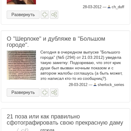
28-03-2012
—
ch_duff
Развернуть
О "Шерлоке" и дубляже в "Большом
городе".
Сегодня в очередном выпуске "Большого
города" (№5 (294) от 21.03.2012) увидела
такую заметку: Подозреваю, что этот крик
души был вызван ночным показом и с
автором жалобы соглашусь (а быть может,
это написал кто-то из сообщниц?).
Отсутствие субтитров, ...
28-03-2012
—
sherlock_series
Развернуть
21 поза или как правильно
сфотографировать свою прекрасную даму
отсюда ...