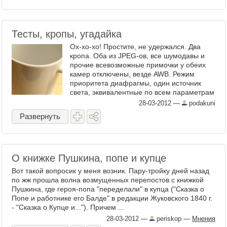
Тесты, кропы, угадайка
Ох-хо-хо! Простите, не удержался. Два
кропа. Оба из JPEG-ов, все шумодавы и
прочие всевозможные примочки у обеих
камер отключены, везде AWB. Режим
приоритета диафрагмы, один источник
света, эквивалентные по всем параметрам
объективы, ISO 6400: 1. 2. ...
28-03-2012
—
podakuni
Развернуть
О книжке Пушкина, попе и купце
Вот такой вопросик у меня возник. Пару-тройку дней назад
по жж прошла волна возмущенных перепостов с книжкой
Пушкина, где героя-попа "переделали" в купца ("Сказка о
Попе и работнике его Балде" в редакции Жуковского 1840 г.
- "Сказка о Купце и..."). Причем ...
28-03-2012
—
periskop
—
Мнения