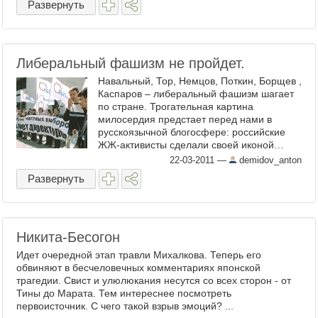
Развернуть
Либеральный фашизм не пройдет.
Навальный, Тор, Немцов, Поткин, Борщев ,
Каспаров – либеральный фашизм шагает
по стране. Трогательная картина
милосердия предстает перед нами в
русскоязычной блогосфере: российские
ЖЖ-активисты сделали своей иконой…
фашиста. ...
22-03-2011
—
demidov_anton
Развернуть
Никита-Бесогон
Идет очередной этап травли Михалкова. Теперь его
обвиняют в бесчеловечных комментариях японской
трагедии. Свист и улюлюкания несутся со всех сторон - от
Тины до Марата. Тем интереснее посмотреть
первоисточник. С чего такой взрыв эмоций? ...