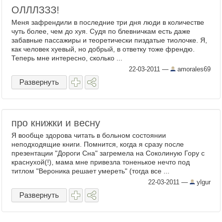
ОЛЛЛЗЗЗ!
Меня зафрендили в последние три дня люди в количестве
чуть более, чем до хуя. Судя по блевничкам есть даже
забавные пассажиры и теоретически пиздатые тиолочке. Я,
как человек хуевый, но добрый, в ответку тоже френдю.
Теперь мне интересно, сколько ...
22-03-2011
—
amorales69
Развернуть
про книжки и весну
Я вообще здорова читать в больном состоянии
неподходящие книги. Помнится, когда я сразу после
презентации "Дороги Сна" загремела на Соколиную Гору с
краснухой(!), мама мне привезла тоненькое нечто под
титлом "Вероника решает умереть" (тогда все ...
22-03-2011
—
ylgur
Развернуть