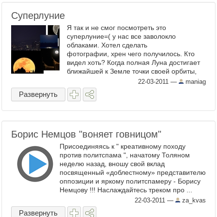
Суперлуние
Я так и не смог посмотреть это
суперлуние=( у нас все заволокло
облаками. Хотел сделать
фотографии, хрен чего получилось. Кто
видел хоть? Когда полная Луна достигает
ближайшей к Земле точки своей орбиты,
она выглядит крупнее, чем обычно, и это
22-03-2011
—
maniag
...
Развернуть
Борис Немцов "воняет говницом"
Присоединяясь к " креативному походу
против политспама ", начатому Толяном
неделю назад, вношу свой вклад
посвященный «доблестному» представителю
оппозиции и яркому политспамеру - Борису
Немцову !!! Наслаждайтесь треком про ...
22-03-2011
—
za_kvas
Развернуть