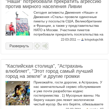
"Наши" потребовали прекратить агрессию
против мирного населения Ливии
Сегодня активисты Движения «Наши» и
Движения «Сталь» провели одиночные
пикеты у посольств США, Великобритании
и Франции, а также у представительства
НАТО в Москве. Участники пикетов
потребовали прекратить посягательства на
суверенитет ...
22-03-2011
—
krispotupchik
Развернуть
"Каспийская столица", "Астрахань
влюбляет", "Этот город самый лучший
город на земле" и другие громки
Приезжайте, гости дорогие, в Астрахань. У
нас замечательный сервис обслуживания
и уже почти разработан кодекс
гостеприимства . 1) Мусорные ванны. На
берегу наших рек лежит экологически
чистый мусор. Вы его берёте, обмазываете
им тело и лежите ...