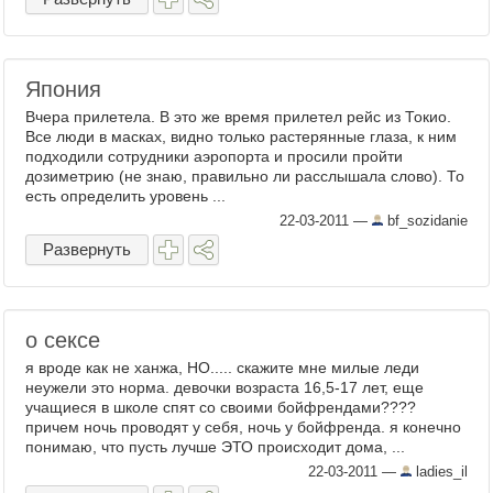
Япония
Вчера прилетела. В это же время прилетел рейс из Токио.
Все люди в масках, видно только растерянные глаза, к ним
подходили сотрудники аэропорта и просили пройти
дозиметрию (не знаю, правильно ли расслышала слово). То
есть определить уровень ...
22-03-2011
—
bf_sozidanie
Развернуть
о сексе
я вроде как не ханжа, НО..... скажите мне милые леди
неужели это норма. девочки возраста 16,5-17 лет, еще
учащиеся в школе спят со своими бойфрендами????
причем ночь проводят у себя, ночь у бойфренда. я конечно
понимаю, что пусть лучше ЭТО происходит дома, ...
22-03-2011
—
ladies_il