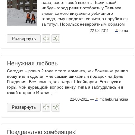
аааа, вооот такой высоты: Если какой-
нибудь город решит отобрать у Талнаха
знамя самого визуально уебищного
города, ему придется серьезно порубиться
за титул. Норильск невероятным образом
похож на ...
22-03-2011
—
tema
Развернуть
Ненужная любовь
Сегодня – ровно 2 года с того момента, как Боженька решил
пошутить и сделал мне самый шикарный подарок на День
Рождения. Все помню, как вчера. Швейцария. Его спуск с
горы, мой дураццкий вопрос внизу, типа я заблудилась и в
какой стороне Италия, ...
22-03-2011
—
mcheburashkina
Развернуть
Поздравляю зомбиящик!