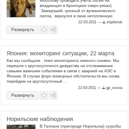
Мосолову проводить учеты лосей на
впадающих в Кроноцкое озеро реках).
Замерзший, грязный от вулканического
пепла, вернулся в свою нетопленную
избушку - опять ...
22-03-2011
—
shpilenok
Развернуть
Япония: мониторинг ситуации, 22 марта
Как мы сообщали , темп мониторинга немного снижен. Мы
перешли с круглосуточного дежурства на отслеживание
самыми важными событиями в связи с аварией на АЭС в
Японии. В случае форс-мажорных обстоятельств мы снова
перейдем на круглосуточный ...
22-03-2011
—
gp_russia
Развернуть
Норильские наблюдения
В Талнахе (пригороде Норильска) сугробы