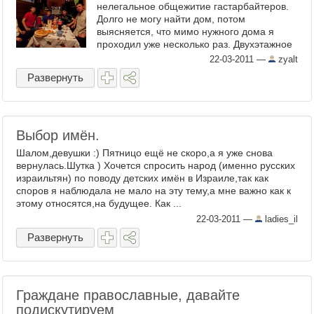
нелегальное общежитие гастарбайтеров.
Долго не могу найти дом, потом
выясняется, что мимо нужного дома я
проходил уже несколько раз. Двухэтажное
заброшенное здание, все ...
22-03-2011
—
zyalt
Развернуть
Выбор имён.
Шалом,девушки :) Пятницо ещё не скоро,а я уже снова
вернулась.Шутка ) Хочется спросить народ (именно русских
израильтян) по поводу детских имён в Израиле,так как
споров я наблюдала не мало на эту тему,а мне важно как к
этому относятся,на будущее. Как ...
22-03-2011
—
ladies_il
Развернуть
Граждане православные, давайте
подискутируем