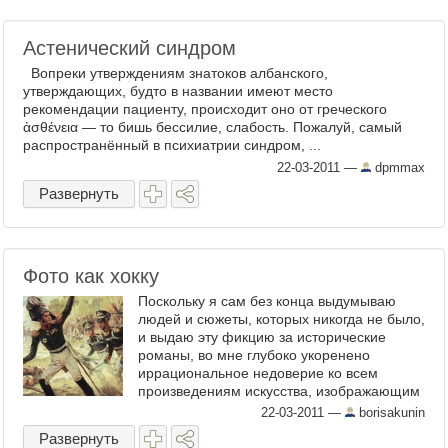
Астенический синдром
Вопреки утверждениям знатоков албанского,
утверждающих, будто в названии имеют место
рекомендации пациенту, происходит оно от греческого
ἀσθένεια — то бишь бессилие, слабость. Пожалуй, самый
распространённый в психиатрии синдром, ...
22-03-2011
—
dpmmax
Развернуть
Фото как хокку
Поскольку я сам без конца выдумываю
людей и сюжеты, которых никогда не было,
и выдаю эту фикцию за исторические
романы, во мне глубоко укоренено
иррациональное недоверие ко всем
произведениям искусства, изображающим
персонажей и события ...
22-03-2011
—
borisakunin
Развернуть