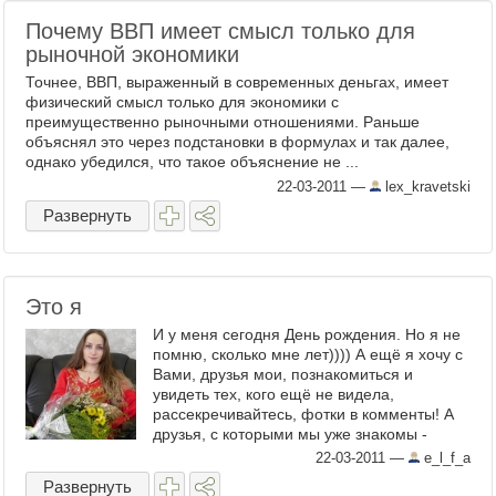
Почему ВВП имеет смысл только для
рыночной экономики
Точнее, ВВП, выраженный в современных деньгах, имеет
физический смысл только для экономики с
преимущественно рыночными отношениями. Раньше
объяснял это через подстановки в формулах и так далее,
однако убедился, что такое объяснение не ...
22-03-2011
—
lex_kravetski
Развернуть
Это я
И у меня сегодня День рождения. Но я не
помню, сколько мне лет)))) А ещё я хочу с
Вами, друзья мои, познакомиться и
увидеть тех, кого ещё не видела,
рассекречивайтесь, фотки в комменты! А
друзья, с которыми мы уже знакомы -
покажите какие-нибудь ваши ...
22-03-2011
—
e_l_f_a
Развернуть