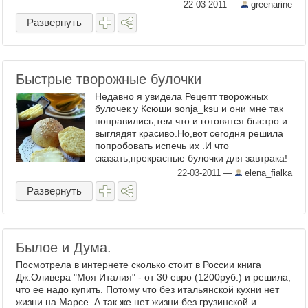
22-03-2011
—
greenarine
Развернуть
Быстрые творожные булочки
Недавно я увидела Рецепт творожных
булочек у Ксюши sonja_ksu и они мне так
понравились,тем что и готовятся быстро и
выглядят красиво.Но,вот сегодня решила
попробовать испечь их .И что
сказать,прекрасные булочки для завтрака!
Ксюша,спасибо ...
22-03-2011
—
elena_fialka
Развернуть
Былое и Дума.
Посмотрела в интернете сколько стоит в России книга
Дж.Оливера "Моя Италия" - от 30 евро (1200руб.) и решила,
что ее надо купить. Потому что без итальянской кухни нет
жизни на Марсе. А так же нет жизни без грузинской и