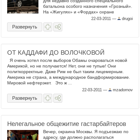
для недавно созданного специального
батальона особого назначения «Грозный».
На «Жигулях» и «Фордах» охране
«высших должностных ...
22-03-2011
—
drugoi
Развернуть
ОТ КАДДАФИ ДО ВОЛОЧКОВОЙ
Я очень хотел после выборов Обамы очароваться новой
Америкой, но не получается! Нет, они не тупые! Они
политкорректные. Даже Рим не был таким лицемерным.
Америка не страна, а международное бандформирование.
Мировой нефтерэкет. Это ж ...
22-03-2011
—
mzadornov
Развернуть
Нелегальное общежитие гастарбайтеров
Вечер, окраина Москвы. Я подъезжаю по
адресу, где должно располагаться