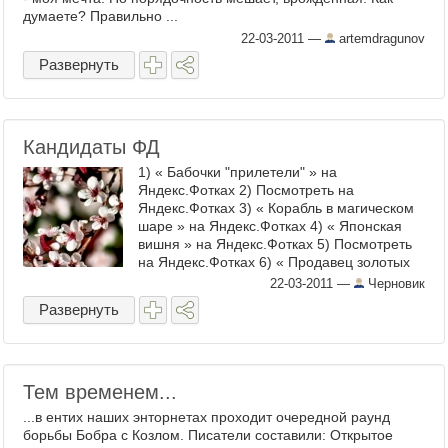
думаете? Правильно ...
22-03-2011
—
artemdragunov
Развернуть
Кандидаты ФД
1) « Бабочки "прилетели" » на
Яндекс.Фотках 2) Посмотреть на
Яндекс.Фотках 3) « Корабль в магическом
шаре » на Яндекс.Фотках 4) « Японская
вишня » на Яндекс.Фотках 5) Посмотреть
на Яндекс.Фотках 6) « Продавец золотых
кексов » на ...
22-03-2011
—
Черновик
Развернуть
Тем временем...
...в ентих наших энторнетах проходит очередной раунд
борьбы Бобра с Козлом. Писатели составили: Открытое