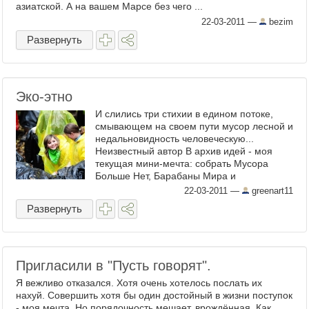
азиатской. А на вашем Марсе без чего ...
22-03-2011
—
bezim
Развернуть
Эко-этно
И слились три стихии в едином потоке,
смывающем на своем пути мусор лесной и
недальновидность человеческую...
Неизвестный автор В архив идей - моя
текущая мини-мечта: собрать Мусора
Больше Нет, Барабаны Мира и
Пространство 1.9 и замутить ...
22-03-2011
—
greenart11
Развернуть
Пригласили в "Пусть говорят".
Я вежливо отказался. Хотя очень хотелось послать их
нахуй. Совершить хотя бы один достойный в жизни поступок
- моя мечта. Но порядочность мешает, врождённая. Как