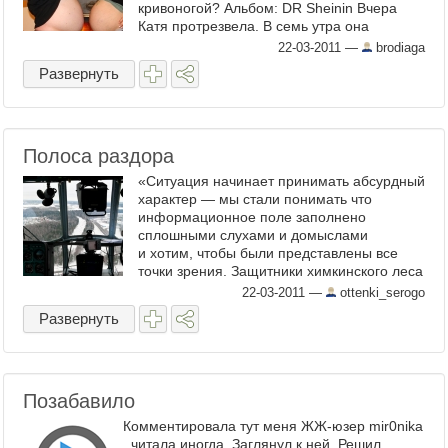
кривоногой? Альбом: DR Sheinin Вчера
Катя протрезвела. В семь утра она
пришла, разбудила меня и сказала, ...
22-03-2011
—
brodiaga
Развернуть
Полоса раздора
«Ситуация начинает принимать абсурдный
характер — мы стали понимать что
информационное поле заполнено
сплошными слухами и домыслами
и хотим, чтобы были представлены все
точки зрения. Защитники химкинского леса
очень активные ...
22-03-2011
—
ottenki_serogo
Развернуть
Позабавило
Комментировала тут меня ЖЖ-юзер mir0nika
, читала иногда. Заглянул к ней. Решил