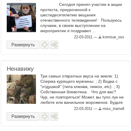
Сегодня принял участие в акции
протеста, приуроченной к
шестидесятилетию вещания
отечественного телевидения! Пользуюсь
случаем, в своем выступлении на
мероприятии я поздравил ...
22-03-2011
—
komisar_oss
Развернуть
Ненавижу
Три самых отвратных вкуса на земле: 1)
Сперма курящего мужчины: ; 2) Водка с
"отдушкой" (типа клюква, лимон, etc): ; 3)
Собственная блевотина: . Что для вас?
Чур, не повторяться! Может, вы тупо лук не
любите или ванильное мороженое. Будьте
честны ...
22-03-2011
—
miss_tramell
Развернуть