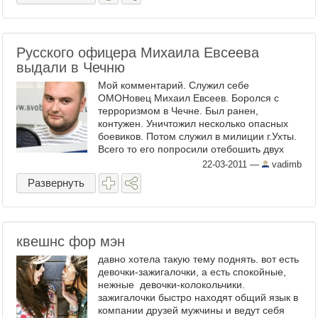
Русского офицера Михаила Евсеева
выдали в Чечню
Мой комментарий. Служил себе
ОМОНовец Михаил Евсеев. Боролся с
терроризмом в Чечне. Был ранен,
контужен. Уничтожил несколько опасных
боевиков. Потом служил в милиции г.Ухты.
Всего то его попросили отебошить двух
русских парней, чтобы они взяли на ...
22-03-2011
—
vadimb
Развернуть
квешнс фор мэн
давно хотела такую тему поднять. вот есть
девочки-зажигалочки, а есть спокойные,
нежные девочки-колокольчики.
зажигалочки быстро находят общий язык в
компании друзей мужчины и ведут себя