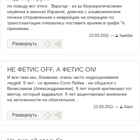
по поводу вот этого . Вкратце - из за бюрократическимх
неувязок в законах Израиля, девочка с альвеоккокозом
печени отправленная к иеврейцам на операцию по
трансплантации отказалась поставить крыжик в графе "я
принимаю ...
22-03-2011
—
haeldar
Развернуть
НЕ ФЕТИС OFF, А ФЕТИС ON!
И все-таки мы, боевички, очень часто недооцениваем
людей. 9 лет - со времен Солт-Лейка - не общался с
Вячеславом (Александровичем). 9 лет порой критиковал тот
вектор, который задавался. 9 лет акцентировал внимание
на заточенности на обаятельное ...
22-03-2011
—
Ilarin
Развернуть