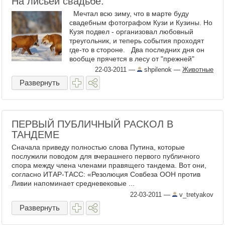
На лисьей свадьбе.
Мечтал всю зиму, что в марте буду
свадебным фотографом Кузи и Кузины. Но
Кузя подвел - организовал любовный
треугольник, и теперь события проходят
где-то в стороне. Два последних дня он
вообще прячется в лесу от "прежней"
Кузины и ...
22-03-2011
—
shpilenok
—
Животные
Развернуть
ПЕРВЫЙ ПУБЛИЧНЫЙ РАСКОЛ В
ТАНДЕМЕ
Сначала приведу полностью слова Путина, которые
послужили поводом для вчерашнего первого публичного
спора между члена членами правящего тандема. Вот они,
согласно ИТАР-ТАСС: «Резолюция Совбеза ООН против
Ливии напоминает средневековые ...
22-03-2011
—
v_tretyakov
Развернуть