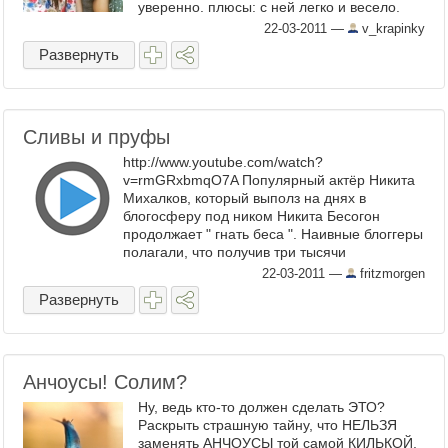
уверенно. плюсы: с ней легко и весело.
минусы: ...
22-03-2011
—
v_krapinky
Развернуть
Сливы и пруфы
http://www.youtube.com/watch?
v=rmGRxbmqO7A Популярный актёр Никита
Михалков, который выполз на днях в
блогосферу под ником Никита Бесогон
продолжает " гнать беса ". Наивные блоггеры
полагали, что получив три тысячи
издевательских комментариев в свой ...
22-03-2011
—
fritzmorgen
Развернуть
Анчоусы! Солим?
Ну, ведь кто-то должен сделать ЭТО?
Раскрыть страшную тайну, что НЕЛЬЗЯ
заменять АНЧОУСЫ той самой КИЛЬКОЙ,