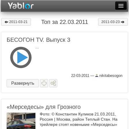
Разместить статью
Войти
Топ за 22.03.2011
2011-03-21
2011-03-23
Неделя
БЕСОГОН TV. Выпуск 3
Месяц
...
Рейтинги
Архив
Фототоп
22-03-2011
—
nikitabesogon
Развернуть
Видеотоп
«Мерседесы» для Грозного
Фото: © Константин Куликов 21.03.2011,
Россия | Москва, район Теплый Стан. На
трейлере стоят новенькие «Мерседесы»