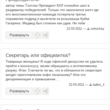
автор темы Tzorvas Президент КХЛ спокойно шел в
раздевалку победителей. Только что закончился матч где
его многомиллионная команда потерпела третье
поражение подряд и вылетела из розыгрыша Кубка
Гагарина. Медвед был спокоен как удав. Ни тебе ...
22-03-2011
—
sehockey
Развернуть
Секретарь или официантка?
Товарищи женщины! В ходе офисной дискуссии не удалось
прийти к консенсусу, засим обращаюсь к коллективному
разуму. Итак. Считаете ли вы, что в обязанности секретаря
входит приготовление кофе начальнику? Или это
дискриминация и превышение ...
22-03-2011
—
ladies_il
Развернуть