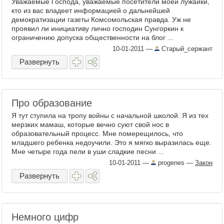
Уважаемые Господа, уважаемые посетители моей лужайки,
кто из вас владеет информацией о дальнейшей
демократизации газеты Комсомольская правда. Уж не
проявил ли инициативу лично господин Сунгоркин к
ограничению допуска общественности на блог ...
10-01-2011
—
Старый_сержант
Развернуть
Про образование
Я тут ступила на тропу войны с начальной школой. Я из тех
мерзких мамаш, которые вечно суют свой нос в
образовательный процесс. Мне померещилось, что
младшего ребенка недоучили. Это я мягко выразилась еще.
Мне четыре года пели в уши сладкие песни ...
10-01-2011
—
progenes
—
Закон
Развернуть
Немного цифр