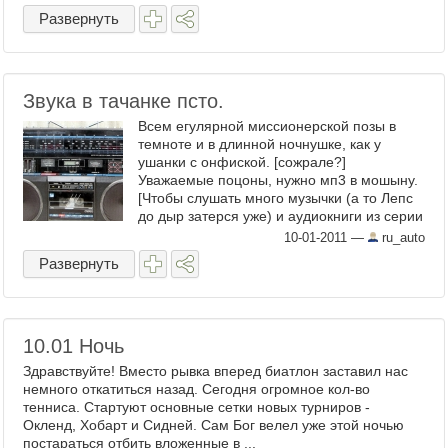
Развернуть
Звука в тачанке псто.
Всем егулярной миссионерской позы в
темноте и в длинной ночнушке, как у
ушанки с онфиской. [сожрале?]
Уважаемые поцоны, нужно мп3 в мошыну.
[Чтобы слушать много музычки (а то Лепс
до дыр затерся уже) и аудиокниги из серии
Как стать стервой за 14 ...
10-01-2011
—
ru_auto
Развернуть
10.01 Ночь
Здравствуйте! Вместо рывка вперед биатлон заставил нас
немного откатиться назад. Сегодня огромное кол-во
тенниса. Стартуют основные сетки новых турниров -
Окленд, Хобарт и Сидней. Сам Бог велел уже этой ночью
постараться отбить вложенные в ...