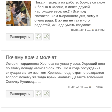
Пока я пыхтела на работе, борясь со сном
и болью в колене, в ленте друзей
настоящее веселье:))) Все под
впечатлением вчерашнего дня, чему я
очень рада. В жизни не так много
радостей, их надо уметь создавать.
Подробный комменто- , видео и фотоотчет
10-01-2011
—
iza1976
...
Развернуть
Почему врачи молчат
История кардиолога Хренова на устах у всех. Хороший пост
по этому поводу написал dok_zlo Но в ходе обсуждения
ситуации с этим звонком Хренова неоднократно рождается
вопрос: почему же тогда врачи молчат? Давайте вспомним
Сонечку Куливец... ...
10-01-2011
—
__dave__
Развернуть