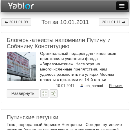
Разместить статью
Войти
Топ за 10.01.2011
2011-01-09
2011-01-11
Неделя
Блогеры-атеисты напомнили Путину и
Месяц
Собянину Конституцию
Рейтинги
Оригинальный подарок для чиновников
приготовили участники фонда
Архив
«Здравомыслие». Несмотря на
многочисленные препятствия, нам
удалось разместить на улицах Москвы
Фототоп
плакаты с цитатами из 14-й статьи
Конституции: «Российская Федерация —
10-01-2011
—
teh_nomad
—
Религия
Видеотоп
светское ...
Развернуть
Путинские петушки
Текст, переданный Борисом Немцовым Сегодня путинские
петушки (кто-то из так называемых молодежных движений,