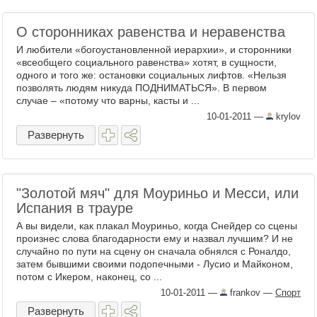
О сторонниках равенства и неравенства
И любители «богоустановленной иерархии», и сторонники
«всеобщего социального равенства» хотят, в сущности,
одного и того же: остановки социальных лифтов. «Нельзя
позволять людям никуда ПОДНИМАТЬСЯ». В первом
случае – «потому что варны, касты и ...
10-01-2011
—
krylov
Развернуть
"Золотой мяч" для Моуриньо и Месси, или
Испания в трауре
А вы видели, как плакал Моуриньо, когда Снейдер со сцены
произнес слова благодарности ему и назвал лучшим? И не
случайно по пути на сцену он сначала обнялся с Роналдо,
затем бывшими своими подопечными - Лусио и Майконом,
потом с Икером, наконец, со ...
10-01-2011
—
frankov
—
Спорт
Развернуть