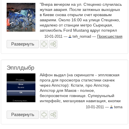
"Вчера вечером на ул. Стеценко случилась
жуткая авария. После затяжных выходных
в Киеве снова открыли счет кровавым
авариям. Около 16:00 на улице Стеценко,
недалеко от станции метро Сырецкая,
автомобиль Ford Mustang вдруг потерял
управление и вылетел ...
10-01-2011
—
teh_nomad
—
Происшествия
Развернуть
Эпплдыбр
Айфон выдал (на скриншоте - эппловская
прога для просмотра статистики скачек
через Аппстор): Кстати, про Аппстор.
Аппстор для Маков - полное,
беспросветное говнище. Суперунылый
интерфейс, мегахуевая навигация, кнопки
закрытия окна на месте ...
10-01-2011
—
tema
Развернуть