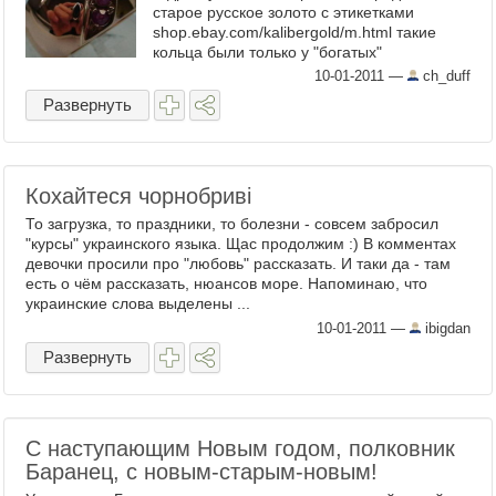
старое русское золото с этикетками
shop.ebay.com/kalibergold/m.html такие
кольца были только у "богатых"
женщин...еще и фиг купишь, стоило, если
10-01-2011
—
ch_duff
мне не ...
Развернуть
Кохайтеся чорнобриві
То загрузка, то праздники, то болезни - совсем забросил
"курсы" украинского языка. Щас продолжим :) В комментах
девочки просили про "любовь" рассказать. И таки да - там
есть о чём рассказать, нюансов море. Напоминаю, что
украинские слова выделены ...
10-01-2011
—
ibigdan
Развернуть
С наступающим Новым годом, полковник
Баранец, с новым-старым-новым!