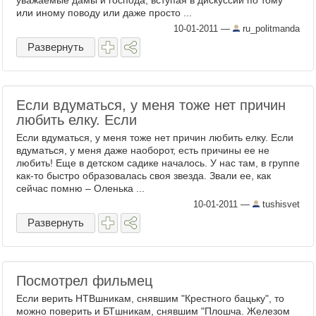
уважаемые дамы и господа, вступая в дискуссии по тому
или иному поводу или даже просто ...
10-01-2011
—
ru_politmanda
Развернуть
Если вдуматься, у меня тоже нет причин
любить елку. Если
Если вдуматься, у меня тоже нет причин любить елку. Если
вдуматься, у меня даже наоборот, есть причины ее не
любить! Еще в детском садике началось. У нас там, в группе
как-то быстро образовалась своя звезда. Звали ее, как
сейчас помню – Оленька ...
10-01-2011
—
tushisvet
Развернуть
Посмотрел фильмец
Если верить НТВшникам, снявшим "Крестного бацьку", то
можно поверить и БТшникам, снявшим "Плошча. Железом