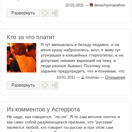
10-01-2011
—
denezhyimarathon
Развернуть
Кто за что платит
Я тут вмешалась в беседу недавно, и на
меня сразу набросились, мол, я живу тут
утонувшая в клишейных стереотипах, и не
допускаю никаких вариаций на тему, а
люди разные бывают. Поэтому хочу
заранее предупредить, что я понимаю, что
все люди разные. И я ...
10-01-2011
—
miumau
—
Отношения
Развернуть
Из комментов у Астеррота
Не надо, как говорится, "ля-ля". Я-то сам вполне охотно и
как само собой разумеющееся признаю, что "русским"
является любой, кто говорит по-русски и при этом сам