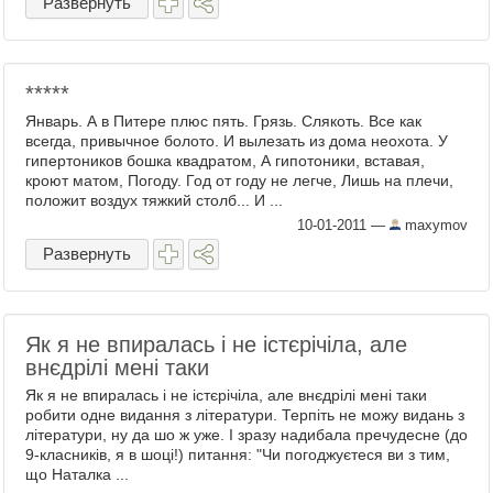
Развернуть
*****
Январь. А в Питере плюс пять. Грязь. Слякоть. Все как
всегда, привычное болото. И вылезать из дома неохота. У
гипертоников бошка квадратом, А гипотоники, вставая,
кроют матом, Погоду. Год от году не легче, Лишь на плечи,
положит воздух тяжкий столб... И ...
10-01-2011
—
maxymov
Развернуть
Як я не впиралась і не істєрічіла, але
внєдрілі мені таки
Як я не впиралась і не істєрічіла, але внєдрілі мені таки
робити одне видання з літератури. Терпіть не можу видань з
літератури, ну да шо ж уже. І зразу надибала пречудесне (до
9-класників, я в шоці!) питання: "Чи погоджуєтеся ви з тим,
що Наталка ...