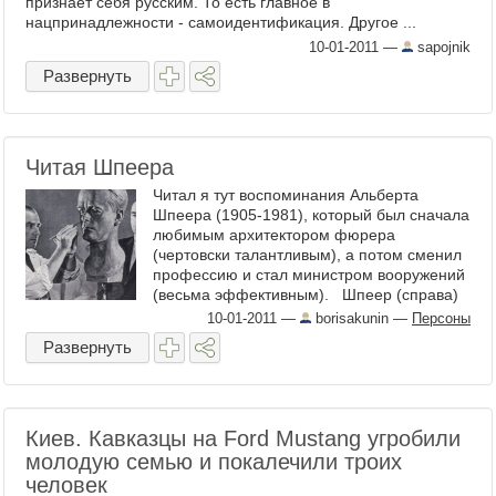
признает себя русским. То есть главное в
нацпринадлежности - самоидентификация. Другое ...
10-01-2011
—
sapojnik
Развернуть
Читая Шпеера
Читал я тут воспоминания Альберта
Шпеера (1905-1981), который был сначала
любимым архитектором фюрера
(чертовски талантливым), а потом сменил
профессию и стал министром вооружений
(весьма эффективным). Шпеер (справа)
готовится к долгой ...
10-01-2011
—
borisakunin
—
Персоны
Развернуть
Киев. Кавказцы на Ford Mustang угробили
молодую семью и покалечили троих
человек