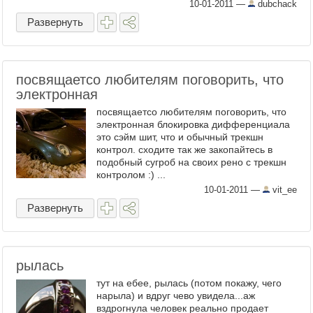
10-01-2011
—
dubchack
Развернуть
посвящаетсо любителям поговорить, что
электронная
посвящаетсо любителям поговорить, что
электронная блокировка дифференциала
это сэйм шит, что и обычный трекшн
контрол. сходите так же закопайтесь в
подобный сугроб на своих рено с трекшн
контролом :) ...
10-01-2011
—
vit_ee
Развернуть
рылась
тут на ебее, рылась (потом покажу, чего
нарыла) и вдруг чево увидела...аж
вздрогнула человек реально продает