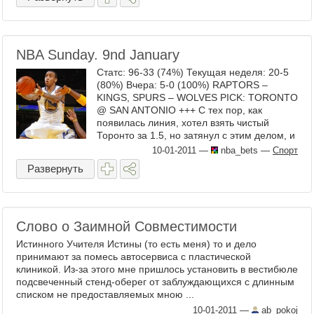
NBA Sunday. 9nd January
Статс: 96-33 (74%) Текущая неделя: 20-5
(80%) Вчера: 5-0 (100%) RAPTORS –
KINGS, SPURS – WOLVES PICK: TORONTO
@ SAN ANTONIO +++ С тех пор, как
появилась линия, хотел взять чистый
Торонто за 1.5, но затянул с этим делом, и
кеф теперь 1.35. Но, чтобы кеф был
10-01-2011
—
nba_bets
—
Спорт
приличным – добавлю ...
Развернуть
Слово о Заимной Совместимости
Истинного Учителя Истины (то есть меня) то и дело
принимают за помесь автосервиса с пластической
клиникой. Из-за этого мне пришлось установить в вестибюле
подсвеченный стенд-оберег от заблуждающихся с длинным
списком не предоставляемых мною ...
10-01-2011
—
ab_pokoj