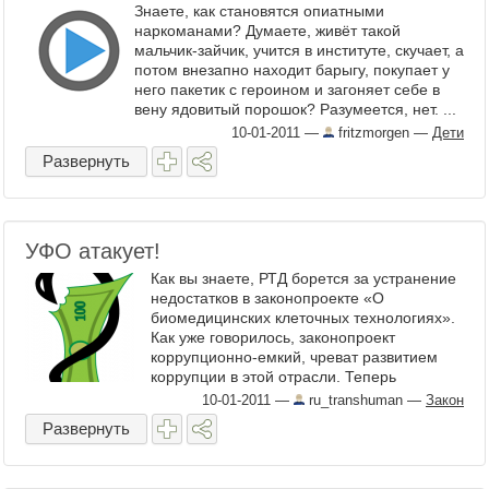
Знаете, как становятся опиатными
наркоманами? Думаете, живёт такой
мальчик-зайчик, учится в институте, скучает, а
потом внезапно находит барыгу, покупает у
него пакетик с героином и загоняет себе в
вену ядовитый порошок? Разумеется, нет. ...
10-01-2011
—
fritzmorgen
—
Дети
Развернуть
УФО атакует!
Как вы знаете, РТД борется за устранение
недостатков в законопроекте «О
биомедицинских клеточных технологиях».
Как уже говорилось, законопроект
коррупционно-емкий, чреват развитием
коррупции в этой отрасли. Теперь
российские академики ...
10-01-2011
—
ru_transhuman
—
Закон
Развернуть