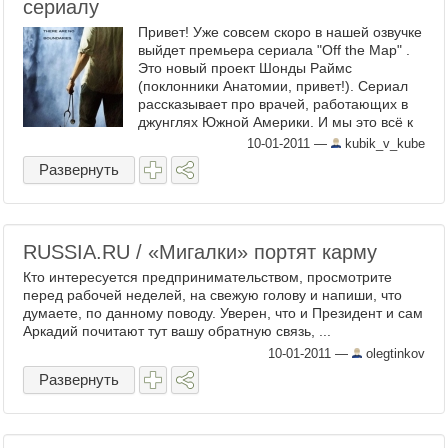
сериалу
Привет! Уже совсем скоро в нашей озвучке
выйдет премьера сериала "Off the Map" .
Это новый проект Шонды Раймс
(поклонники Анатомии, привет!). Сериал
рассказывает про врачей, работающих в
джунглях Южной Америки. И мы это всё к
чему... Дорогие наши, ...
10-01-2011
—
kubik_v_kube
Развернуть
RUSSIA.RU / «Мигалки» портят карму
Кто интересуется предпринимательством, просмотрите
перед рабочей неделей, на свежую голову и напиши, что
думаете, по данному поводу. Уверен, что и Президент и сам
Аркадий почитают тут вашу обратную связь, ...
10-01-2011
—
olegtinkov
Развернуть